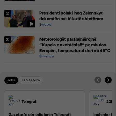
Presidenti polak i heq Zelenskyt
dekoratën më të lartë shtetërore
Evropa
Meteorologët paralajmërojnë:
“Kupola e nxehtësisë” po mbulon
Evropën, temperaturat deri në 45°C
Shkencë
Jobs
Real Estate
Telegrafi
22IN
Gazetar/e për edicionin Telegrafi
Inxhinier i 