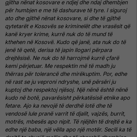
gjitha nënat kosovare e ndjej dhe ndaj dhembjen
për humbjen e me të dashurave të tyre. I siguroj
ato dhe gjithë nënat kosovare, si dhe të gjithë
qytetarët e Kosovës se kriminelët dhe vrasësit që
kanë kryer krime, kurrë nuk do të mund të
kthehen në Kosovë. Kudo që janë, ata nuk do të
jenë të qetë, derisa të japin llogari përpara
drejtësisë. Ne nuk do të harrojmë kurrë çfarë
kemi përjetuar. Me respektin më të madh ju
thërras për tolerancë dhe mirëkuptim. Por, edhe
në rast se ju veproni ndryshe, unë përsëri ju
kuptoj dhe respektoj njësoj. Një nënë është nënë
kudo në botë, pavarësisht përkatësisë etnike apo
fetare. Ajo ka nevojë të derdhë lotë dhe të
vendosë lule pranë varrit të djalit, vajzës, burrit,
motrës, mbesës apo nipit. Të njëjtën të drejtë e ka
edhe një baba, një vëlla apo një motër. Secili ka të