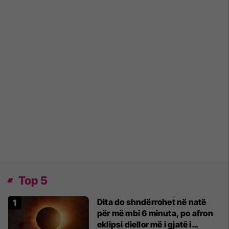
Top 5
Dita do shndërrohet në natë
për më mbi 6 minuta, po afron
eklipsi diellor më i gjatë i