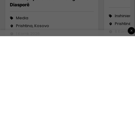
Diasporë
Inxhinieri
Media
Prishtinë
Prishtina, Kosovo
×
6 Korrik 2
1 Korrik 2026