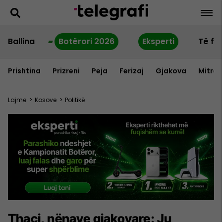
Ballina
Botërori 2026
Eksperti
Të fu
Prishtina
Prizreni
Peja
Ferizaj
Gjakova
Mitrov
Lajme
>
Kosove
>
Politikë
Thaçi, nënave gjakovare: Ju