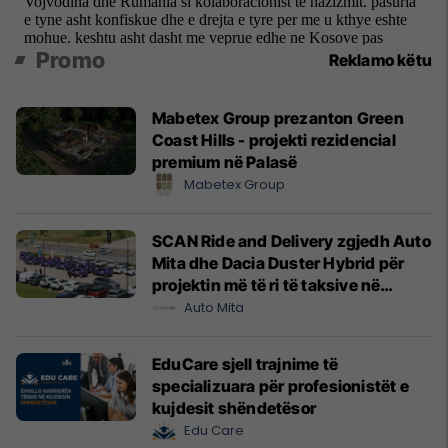
Promo
Reklamo këtu
Mabetex Group prezanton Green
Coast Hills - projekti rezidencial
premium në Palasë
Mabetex Group
SCAN Ride and Delivery zgjedh Auto
Mita dhe Dacia Duster Hybrid për
projektin më të ri të taksive në
Prishtinë
Auto Mita
EduCare sjell trajnime të
specializuara për profesionistët e
kujdesit shëndetësor
Edu Care