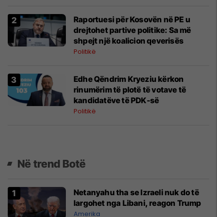
​Raportuesi për Kosovën në PE u
drejtohet partive politike: Sa më
shpejt një koalicion qeverisës
Politikë
Edhe Qëndrim Kryeziu kërkon
rinumërim të plotë të votave të
kandidatëve të PDK-së
Politikë
Në trend Botë
Netanyahu tha se Izraeli nuk do të
largohet nga Libani, reagon Trump
Amerika