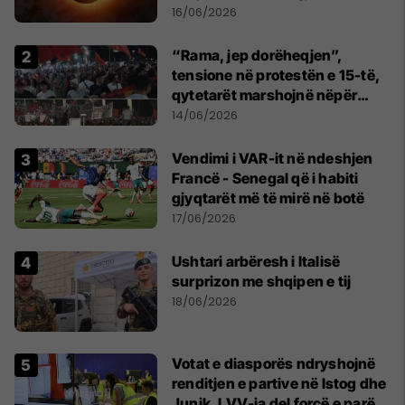
shekullit të 21-të
16/06/2026
“Rama, jep dorëheqjen”,
tensione në protestën e 15-të,
qytetarët marshojnë nëpër
kryeqytet
14/06/2026
Vendimi i VAR-it në ndeshjen
Francë - Senegal që i habiti
gjyqtarët më të mirë në botë
17/06/2026
Ushtari arbëresh i Italisë
surprizon me shqipen e tij
18/06/2026
Votat e diasporës ndryshojnë
renditjen e partive në Istog dhe
Junik, LVV-ja del forcë e parë