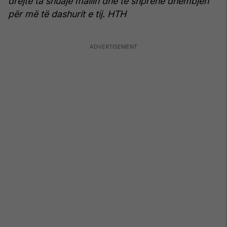
drejtë ta shuajë mallin dhe të shprehë dhembjen
për më të dashurit e tij. HTH