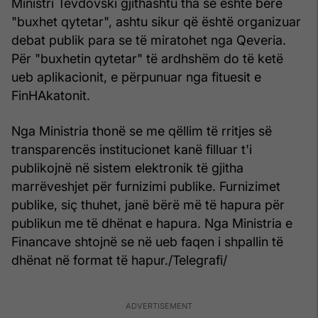
Ministri Tevdovski gjithashtu tha se është bërë
"buxhet qytetar", ashtu sikur që është organizuar
debat publik para se të miratohet nga Qeveria.
Për "buxhetin qytetar" të ardhshëm do të ketë
ueb aplikacionit, e përpunuar nga fituesit e
FinHAkatonit.
Nga Ministria thonë se me qëllim të rritjes së
transparencës institucionet kanë filluar t'i
publikojnë në sistem elektronik të gjitha
marrëveshjet për furnizimi publike. Furnizimet
publike, siç thuhet, janë bërë më të hapura për
publikun me të dhënat e hapura. Nga Ministria e
Financave shtojnë se në ueb faqen i shpallin të
dhënat në format të hapur./Telegrafi/