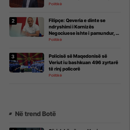
Politikë
Filipçe: Qeveria e dinte se
ndryshimi i Kornizës
Negociuese ishte i pamundur,
por zgjodhi të luante me
Politikë
emocionet e njerëzve
Policisë së Maqedonisë së
Veriut iu bashkuan 496 zyrtarë
të rinj policorë
Politikë
Në trend Botë