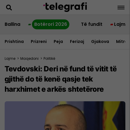
Ballina
Botërori 2026
Të fundit
Lajme
Prishtina
Prizreni
Peja
Ferizaj
Gjakova
Mitrov
Lajme
>
Maqedoni
>
Politikë
Tevdovski: Deri në fund të vitit të
gjithë do të kenë qasje tek
harxhimet e arkës shtetërore