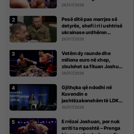
26/07/2026
Pesë ditë pas marrjes së
detyrës, shefi i ri i ushtrisë
ukrainase urdhëron
kontroll të madh
26/07/2026
Vetëm dy raunde dhe
miliona euro në xhep,
zbulohet sa fituan Joshua
e Prenga
26/07/2026
Gjithçka që ndodhi në
Kuvendin e
jashtëzakonshëm të LDK-
së
30/07/2026
E rrëzoi Joshuan, por nuk
arriti ta mposhtë – Prenga