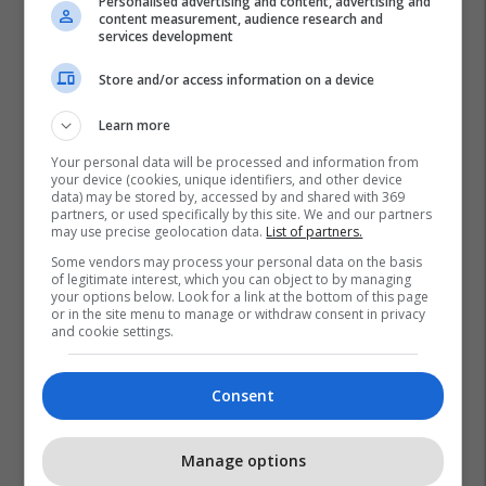
Personalised advertising and content, advertising and
content measurement, audience research and
services development
Store and/or access information on a device
Learn more
Your personal data will be processed and information from
your device (cookies, unique identifiers, and other device
data) may be stored by, accessed by and shared with 369
partners, or used specifically by this site. We and our partners
may use precise geolocation data.
List of partners.
Some vendors may process your personal data on the basis
Transparenca Maqedoni
Ministria E Financave - Mk
of legitimate interest, which you can object to by managing
your options below. Look for a link at the bottom of this page
Dragan Tevdovski
or in the site menu to manage or withdraw consent in privacy
and cookie settings.
Consent
Manage options