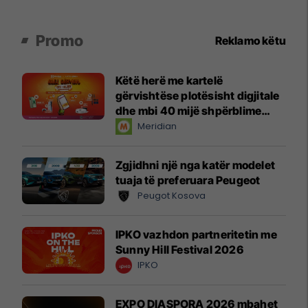
Promo
Reklamo këtu
Këtë herë me kartelë
gërvishtëse plotësisht digjitale
dhe mbi 40 mijë shpërblime
instant!
Meridian
Zgjidhni një nga katër modelet
tuaja të preferuara Peugeot
Peugot Kosova
IPKO vazhdon partneritetin me
Sunny Hill Festival 2026
IPKO
EXPO DIASPORA 2026 mbahet