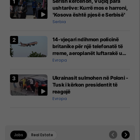
Sërish kërcënon, Vuçiq para
ushtarëve: Kurrë mos e harroni,
'Kosova është pjesë e Serbisë'
Serbia
14-vjeçari ndihmon policinë
britanike për një telefonatë të
rreme, aeroplanët luftarakë u
ngritën në ajër për të
Evropa
interceptuar fluturaken e Qatar
Airways që po shkonte drejt
Ukrainasit sulmohen në Poloni -
Mançesterit
Tusk i kërkon presidentit të
reagojë
Evropa
Jobs
Real Estate