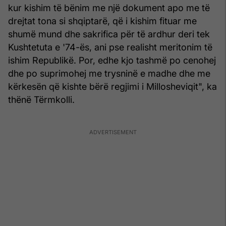
kur kishim të bënim me një dokument apo me të
drejtat tona si shqiptarë, që i kishim fituar me
shumë mund dhe sakrifica për të ardhur deri tek
Kushtetuta e '74-ës, ani pse realisht meritonim të
ishim Republikë. Por, edhe kjo tashmë po cenohej
dhe po suprimohej me trysninë e madhe dhe me
kërkesën që kishte bërë regjimi i Millosheviqit", ka
thënë Tërmkolli.