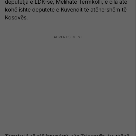
deputetja e LDK-së, Melihate Tërmkolli, e cila atë
kohë ishte deputete e Kuvendit të atëhershëm të
Kosovës.