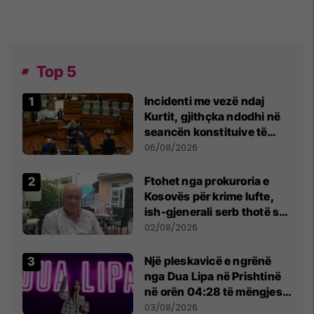
Top 5
Incidenti me vezë ndaj
Kurtit, gjithçka ndodhi në
seancën konstituive të
Kuvendit
06/08/2026
Ftohet nga prokuroria e
Kosovës për krime lufte,
ish-gjenerali serb thotë se
dikush e tradhtoi në
02/08/2026
Beograd
Një pleskavicë e ngrënë
nga Dua Lipa në Prishtinë
në orën 04:28 të mëngjesit
- dhe bota digjitale serbe
03/08/2026