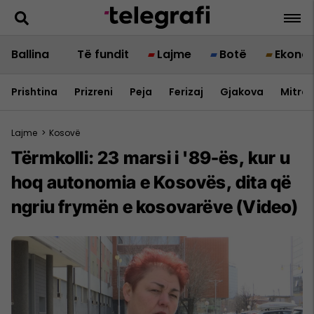
Ballina
Të fundit
Lajme
Botë
Ekono
Prishtina
Prizreni
Peja
Ferizaj
Gjakova
Mitrov
Lajme
>
Kosovë
Tërmkolli: 23 marsi i '89-ës, kur u
hoq autonomia e Kosovës, dita që
ngriu frymën e kosovarëve (Video)