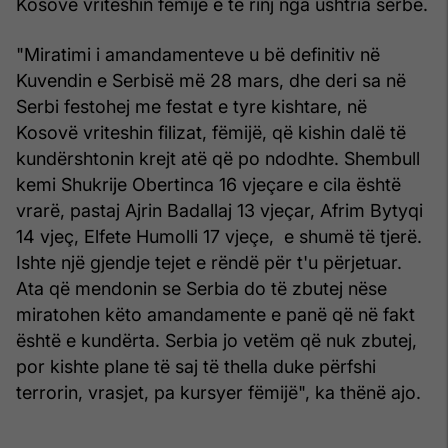
Kosovë vriteshin fëmijë e të rinj nga ushtria serbe.
"Miratimi i amandamenteve u bë definitiv në
Kuvendin e Serbisë më 28 mars, dhe deri sa në
Serbi festohej me festat e tyre kishtare, në
Kosovë vriteshin filizat, fëmijë, që kishin dalë të
kundërshtonin krejt atë që po ndodhte. Shembull
kemi Shukrije Obertinca 16 vjeçare e cila është
vrarë, pastaj Ajrin Badallaj 13 vjeçar, Afrim Bytyqi
14 vjeç, Elfete Humolli 17 vjeçe, e shumë të tjerë.
Ishte një gjendje tejet e rëndë për t'u përjetuar.
Ata që mendonin se Serbia do të zbutej nëse
miratohen këto amandamente e panë që në fakt
është e kundërta. Serbia jo vetëm që nuk zbutej,
por kishte plane të saj të thella duke përfshi
terrorin, vrasjet, pa kursyer fëmijë", ka thënë ajo.