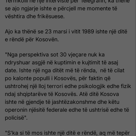
Tërmkolli në një intervistë për Telegrafin, ka thënë
se ajo ngjarje ishte e përcjell me momente të
vështira dhe frikësuese.
Ajo ka thënë se 23 marsi i vitit 1989 ishte një ditë
e rëndë për Kosovën.
"Nga perspektiva sot 30 vjeçare nuk ka
ndryshuar asgjë në kuptimin e kujtimit të asaj
date. Ishte një nga ditët më të rënda, në të cilat
po kalonte populli i Kosovës, për faktin që
ushtrohej një lloj terrori edhe psikologjik edhe fizik
ndaj shqiptarëve të Kosovës. Atë ditë Kosova
ishte në gjendje të jashtëzakonshme dhe këtu
operonin njësitë federale edhe të ushtrisë edhe të
policisë".
"S'ka si të mos ishte një ditë e rëndë, aq më tepër