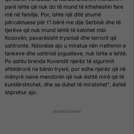
parë ishte që nuk do të mund të ktheheshin fare
më në familje. Por, ishte një ditë shumë
përcaktuese për t'i bërë me dije Serbisë dhe të
tjerëve që nuk mund lehtë të kalohet mbi
Kosovën, pavarësisht trysnisë dhe terrorit që
ushtronte. Ndonëse ajo u miratua nën rrethimin e
tankeve dhe ushtrisë jogusllave, nuk ishte e lehtë.
Po ashtu brenda Kuvendit njerëz të sigurimit
shtetërorë na bënin trysni, por edhe njerëz që në
mënyrë naive mendonin që nuk është mirë që të
kundërshtohet, dhe se duhet të miratohet", është
shprehur ajo.