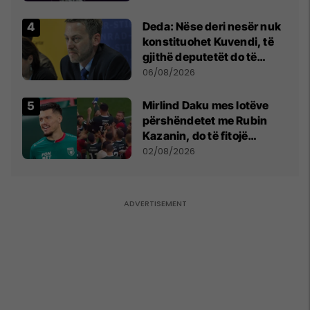
shpall gjendjen e luftës
Deda: Nëse deri nesër nuk
konstituohet Kuvendi, të
gjithë deputetët do të
bëjnë shkelje të rëndë
06/08/2026
kushtetuese
Mirlind Daku mes lotëve
përshëndetet me Rubin
Kazanin, do të fitojë
miliona te Spartak Moska
02/08/2026