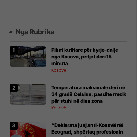
Nga Rubrika
​Pikat kufitare për hyrje-dalje
nga Kosova, pritjet deri 15
minuta
Kosovë
Temperatura maksimale deri në
34 gradë Celsius, pasdite rrezik
për stuhi në disa zona
Kosovë
“Deklarata juaj anti-Kosovë në
Beograd, shpërfaq profesionin