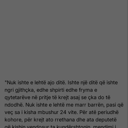
"Nuk ishte e lehtë ajo ditë. Ishte një ditë që ishte
ngri gjithçka, edhe shpirti edhe fryma e
qytetarëve në pritje të krejt asaj se çka do të
ndodhë. Nuk ishte e lehtë me marr barrën, pasi që
veç sa i kisha mbushur 24 vite. Për atë periudhë
kohore, për krejt ato rrethana dhe ata deputetë
që kishin vendosur ta kundërshtonin, mendimi i