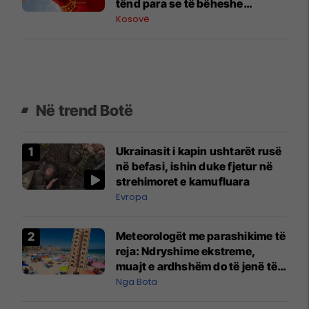
tënd para se të bëheshe
president”, OVL e UÇK-së i
Kosovë
reagon Zelenskyt
Në trend Botë
Ukrainasit i kapin ushtarët rusë
në befasi, ishin duke fjetur në
strehimoret e kamufluara
Evropa
Meteorologët me parashikime të
reja: Ndryshime ekstreme,
muajt e ardhshëm do të jenë të
pazakontë
Nga Bota