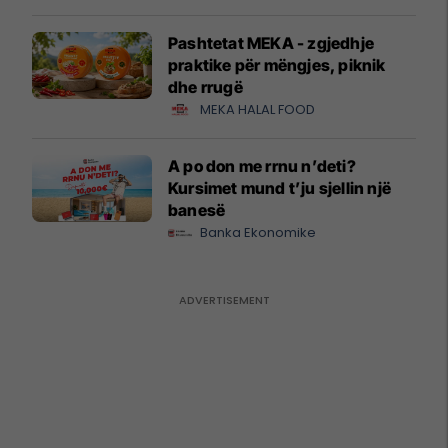
Pashtetat MEKA - zgjedhje
praktike për mëngjes, piknik
dhe rrugë
MEKA HALAL FOOD
A po don me rrnu n’deti?
Kursimet mund t’ju sjellin një
banesë
Banka Ekonomike