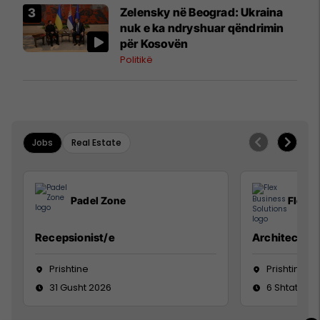
Zelensky në Beograd: Ukraina
nuk e ka ndryshuar qëndrimin
për Kosovën
Politikë
Jobs
Real Estate
Padel Zone
Flex B
Recepsionist/e
Architect
Prishtine
Prishtinë
31 Gusht 2026
6 Shtator 2