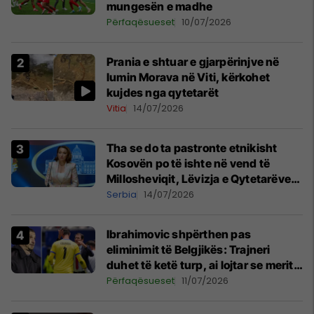
mungesën e madhe
Përfaqësueset
10/07/2026
Prania e shtuar e gjarpërinjve në
lumin Morava në Viti, kërkohet
kujdes nga qytetarët
Vitia
14/07/2026
Tha se do ta pastronte etnikisht
Kosovën po të ishte në vend të
Millosheviqit, Lëvizja e Qytetarëve
të Lirë në Serbi kërkon shkarkimin e
Serbia
14/07/2026
menjëhershëm të Snezhana
Paunoviq
Ibrahimovic shpërthen pas
eliminimit të Belgjikës: Trajneri
duhet të ketë turp, ai lojtar se meritoi
të luante
Përfaqësueset
11/07/2026