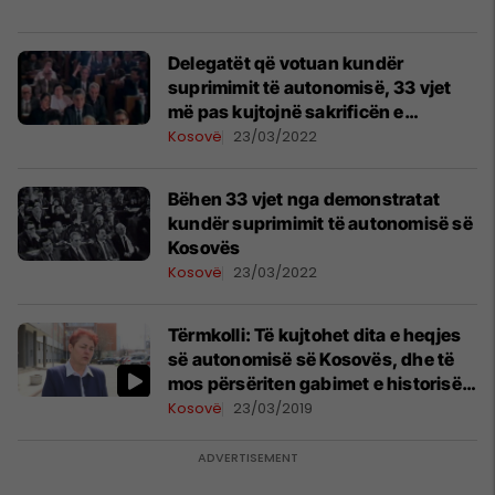
Delegatët që votuan kundër
suprimimit të autonomisë, 33 vjet
më pas kujtojnë sakrificën e
rrezikun
Kosovë
23/03/2022
Bëhen 33 vjet nga demonstratat
kundër suprimimit të autonomisë së
Kosovës
Kosovë
23/03/2022
Tërmkolli: Të kujtohet dita e heqjes
së autonomisë së Kosovës, dhe të
mos përsëriten gabimet e historisë
(Video)
Kosovë
23/03/2019