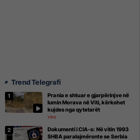
Trend Telegrafi
Prania e shtuar e gjarpërinjve në
lumin Morava në Viti, kërkohet
kujdes nga qytetarët
Vitia
Dokumenti i CIA-s: Në vitin 1993
SHBA paralajmëronte se Serbia