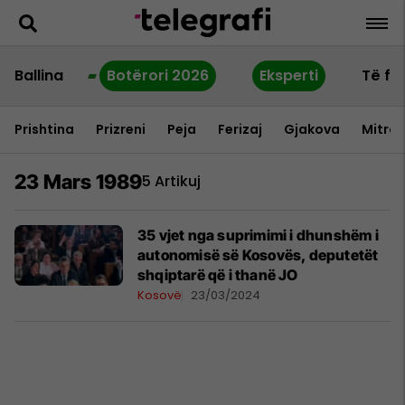
Ballina
Botërori 2026
Eksperti
Të fu
Prishtina
Prizreni
Peja
Ferizaj
Gjakova
Mitrov
23 Mars 1989
5 Artikuj
35 vjet nga suprimimi i dhunshëm i
autonomisë së Kosovës, deputetët
shqiptarë që i thanë JO
Kosovë
23/03/2024