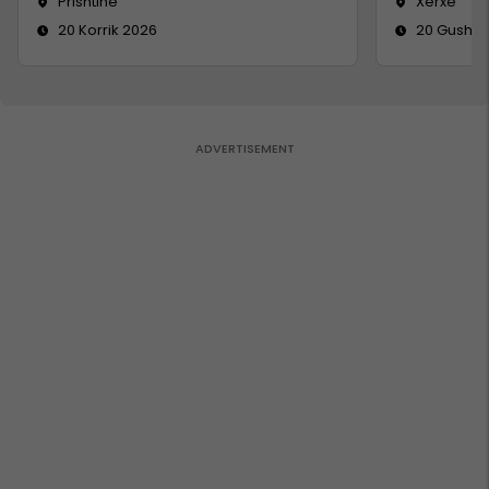
Prishtinë
Xërxe
20 Korrik 2026
20 Gusht 