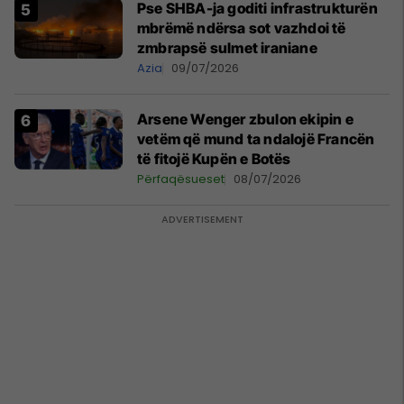
Pse SHBA-ja goditi infrastrukturën
mbrëmë ndërsa sot vazhdoi të
zmbrapsë sulmet iraniane
Azia
09/07/2026
Arsene Wenger zbulon ekipin e
vetëm që mund ta ndalojë Francën
të fitojë Kupën e Botës
Përfaqësueset
08/07/2026