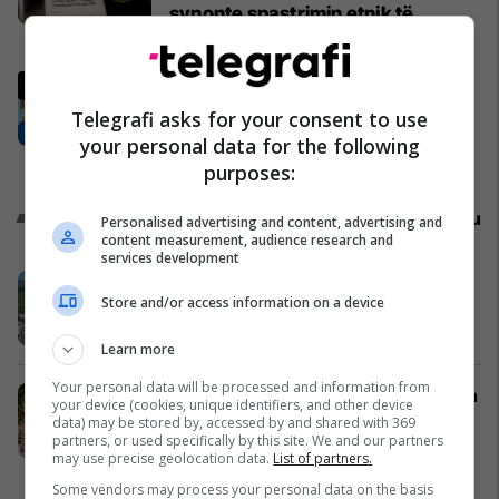
synonte spastrimin etnik të
Kosovës dhe destabilizimin e
Kosovë
Ballkanit
Tha se do ta pastronte etnikisht
Kosovën po të ishte në vend të
Telegrafi asks for your consent to use
Millosheviqit, Lëvizja e Qytetarëve
your personal data for the following
të Lirë në Serbi kërkon shkarkimin
Serbia
purposes:
e menjëhershëm të Snezhana
Paunoviq
Promo
Reklamo këtu
Personalised advertising and content, advertising and
content measurement, audience research and
services development
Holiday In 2, adresa verore e këtij
Store and/or access information on a device
korriku
Edil Project
Learn more
Your personal data will be processed and information from
Udhëtimet Kosovë – Gjermani bëhen
your device (cookies, unique identifiers, and other device
më të lehta me kompaninë turistike
data) may be stored by, accessed by and shared with 369
partners, or used specifically by this site. We and our partners
Shpejtimi
may use precise geolocation data.
List of partners.
Kompania Turistike Shpejtimi
Some vendors may process your personal data on the basis