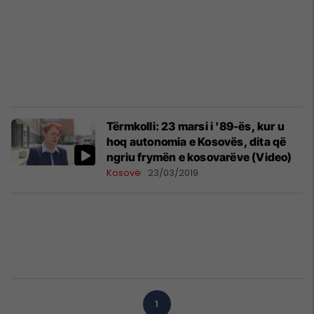
Tërmkolli: 23 marsi i '89-ës, kur u
hoq autonomia e Kosovës, dita që
ngriu frymën e kosovarëve (Video)
Kosovë
23/03/2019
1