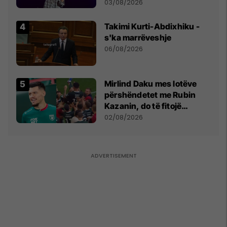
- dhe bota digjitale serbe
03/08/2026
shpall gjendjen e luftës
Takimi Kurti-Abdixhiku -
s'ka marrëveshje
06/08/2026
Mirlind Daku mes lotëve
përshëndetet me Rubin
Kazanin, do të fitojë
miliona te Spartak Moska
02/08/2026