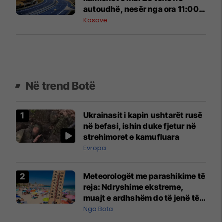
autoudhë, nesër nga ora 11:00
deri në 17:30
Kosovë
Në trend Botë
Ukrainasit i kapin ushtarët rusë
në befasi, ishin duke fjetur në
strehimoret e kamufluara
Evropa
Meteorologët me parashikime të
reja: Ndryshime ekstreme,
muajt e ardhshëm do të jenë të
pazakontë
Nga Bota