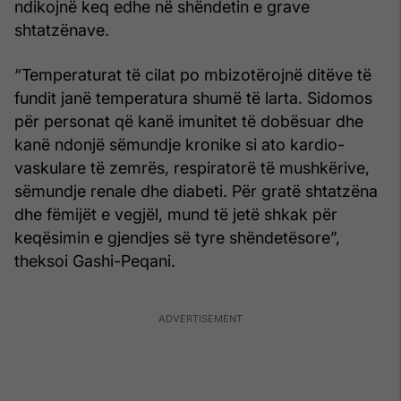
ndikojnë keq edhe në shëndetin e grave
shtatzënave.
“Temperaturat të cilat po mbizotërojnë ditëve të
fundit janë temperatura shumë të larta. Sidomos
për personat që kanë imunitet të dobësuar dhe
kanë ndonjë sëmundje kronike si ato kardio-
vaskulare të zemrës, respiratorë të mushkërive,
sëmundje renale dhe diabeti. Për gratë shtatzëna
dhe fëmijët e vegjël, mund të jetë shkak për
keqësimin e gjendjes së tyre shëndetësore”,
theksoi Gashi-Peqani.