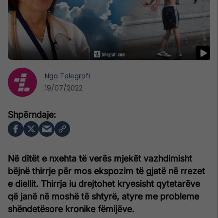
Nga
Telegrafi
19/07/2022
Në ditët e nxehta të verës mjekët vazhdimisht
bëjnë thirrje për mos ekspozim të gjatë në rrezet
e diellit. Thirrja iu drejtohet kryesisht qytetarëve
që janë në moshë të shtyrë, atyre me probleme
shëndetësore kronike fëmijëve.