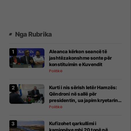
Nga Rubrika
Aleanca kërkon seancë të
jashtëzakonshme sonte për
konstituimin e Kuvendit
Politikë
​Kurti i nis sërish letër Hamzës:
Qëndroni në sallë për
presidentin, ua japim kryetarin e
Kuvendit
Politikë
Kufizohet qarkullimi i
kamionëve mbi 20 tonë në