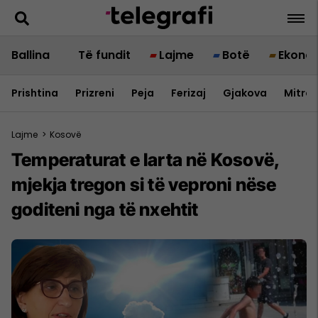
Ballina
Të fundit
Lajme
Botë
Ekono
Prishtina
Prizreni
Peja
Ferizaj
Gjakova
Mitrov
Lajme
>
Kosovë
Temperaturat e larta në Kosovë,
mjekja tregon si të veproni nëse
goditeni nga të nxehtit