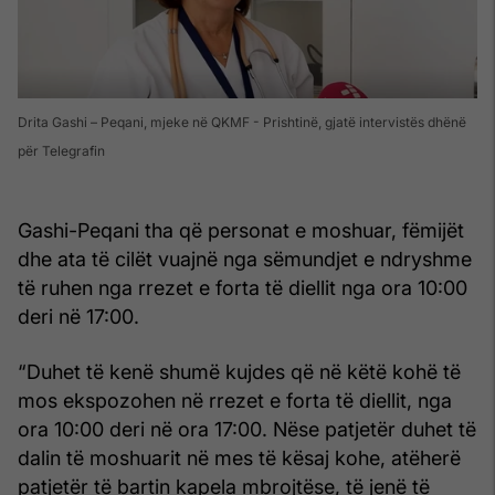
Drita Gashi – Peqani, mjeke në QKMF - Prishtinë, gjatë intervistës dhënë
për Telegrafin
Gashi-Peqani tha që personat e moshuar, fëmijët
dhe ata të cilët vuajnë nga sëmundjet e ndryshme
të ruhen nga rrezet e forta të diellit nga ora 10:00
deri në 17:00.
“Duhet të kenë shumë kujdes që në këtë kohë të
mos ekspozohen në rrezet e forta të diellit, nga
ora 10:00 deri në ora 17:00. Nëse patjetër duhet të
dalin të moshuarit në mes të kësaj kohe, atëherë
patjetër të bartin kapela mbrojtëse, të jenë të