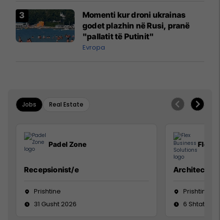
Momenti kur droni ukrainas
godet plazhin në Rusi, pranë
"pallatit të Putinit"
Evropa
Jobs
Real Estate
Padel Zone
Flex B
Recepsionist/e
Architect
Prishtine
Prishtinë
31 Gusht 2026
6 Shtator 2