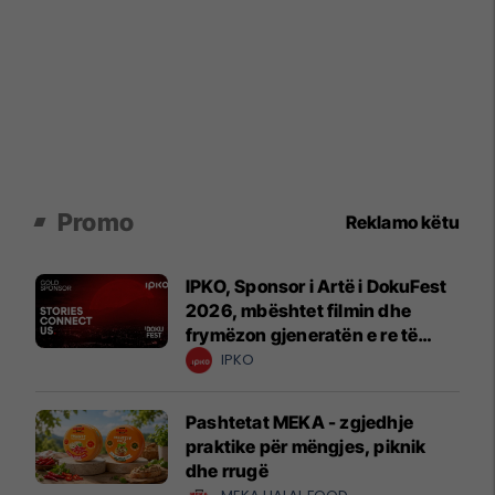
Promo
Reklamo këtu
IPKO, Sponsor i Artë i DokuFest
2026, mbështet filmin dhe
frymëzon gjeneratën e re të
krijuesve
IPKO
Pashtetat MEKA - zgjedhje
praktike për mëngjes, piknik
dhe rrugë