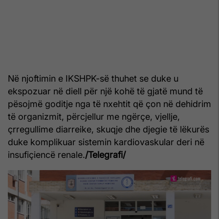
Në njoftimin e IKSHPK-së thuhet se duke u
ekspozuar në diell për një kohë të gjatë mund të
pësojmë goditje nga të nxehtit që çon në dehidrim
të organizmit, përcjellur me ngërçe, vjellje,
çrregullime diarreike, skuqje dhe djegie të lëkurës
duke komplikuar sistemin kardiovaskular deri në
insufiçiencë renale.
/Telegrafi/