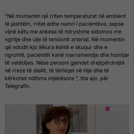
“Në momentin që rriten temperaturat në ambient
të jashtëm, rritet edhe numri i pacientëve, sepse
vijnë këtu me ankesa të ndryshme sidomos me
ngritje dhe ulje të tensionit arterial. Në momentin
që ndodh kjo lëkura është e skuqur dhe e
ngrohtë, pacientët kanë marramendje dhe humbje
të vetëdijes. Nëse personi gjendet drejtpërdrejtë
në rreze të diellit, të tërhiqet në hije dhe të
kërkohet ndihma mjekësore ”, tha ajo, për
Telegrafin.