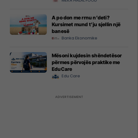
MEKA HALAL FOOD
A po don me rrnu n’deti?
Kursimet mund t’ju sjellin një
banesë
Banka Ekonomike
Mësoni kujdesin shëndetësor
përmes përvojës praktike me
EduCare
Edu Care