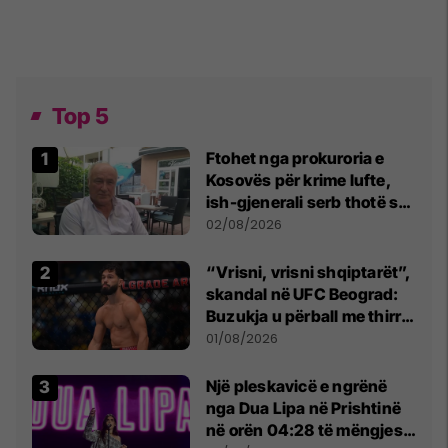
Top 5
Ftohet nga prokuroria e
Kosovës për krime lufte,
ish-gjenerali serb thotë se
dikush e tradhtoi në
02/08/2026
Beograd
“Vrisni, vrisni shqiptarët”,
skandal në UFC Beograd:
Buzukja u përball me thirrje
anti-shqiptare nga
01/08/2026
tribunat
Një pleskavicë e ngrënë
nga Dua Lipa në Prishtinë
në orën 04:28 të mëngjesit