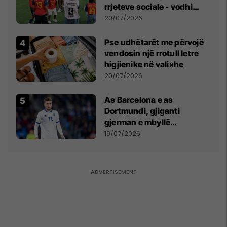
rrjeteve sociale - vodhi
vëmendjen pas finales së
20/07/2026
Kupës së Botës
Pse udhëtarët me përvojë
vendosin një rrotull letre
higjienike në valixhe
20/07/2026
As Barcelona e as
Dortmundi, gjiganti
gjerman e mbyllë
marrëveshjen për Fisnik
19/07/2026
Asllanin