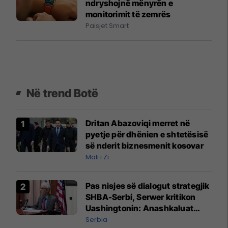
ndryshojnë mënyrën e
monitorimit të zemrës
Paisjet Smart
Në trend Botë
Dritan Abazoviqi merret në
pyetje për dhënien e shtetësisë
së nderit biznesmenit kosovar
Mali i Zi
Pas nisjes së dialogut strategjik
SHBA-Serbi, Serwer kritikon
Uashingtonin: Anashkaluat
Banjskën, sulmin ndaj KFOR-it
Serbia