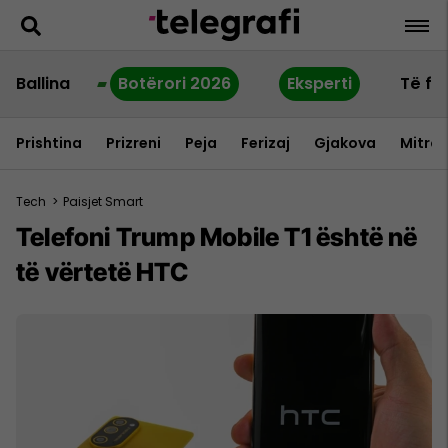
Ballina
Botërori 2026
Eksperti
Të fu
Prishtina
Prizreni
Peja
Ferizaj
Gjakova
Mitrov
Tech
>
Paisjet Smart
Telefoni Trump Mobile T1 është në
të vërtetë HTC