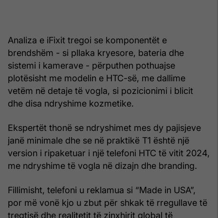
Analiza e iFixit tregoi se komponentët e
brendshëm - si pllaka kryesore, bateria dhe
sistemi i kamerave - përputhen pothuajse
plotësisht me modelin e HTC-së, me dallime
vetëm në detaje të vogla, si pozicionimi i blicit
dhe disa ndryshime kozmetike.
Ekspertët thonë se ndryshimet mes dy pajisjeve
janë minimale dhe se në praktikë T1 është një
version i ripaketuar i një telefoni HTC të vitit 2024,
me ndryshime të vogla në dizajn dhe branding.
Fillimisht, telefoni u reklamua si “Made in USA”,
por më vonë kjo u zbut për shkak të rregullave të
tregtisë dhe realitetit të zinxhirit global të