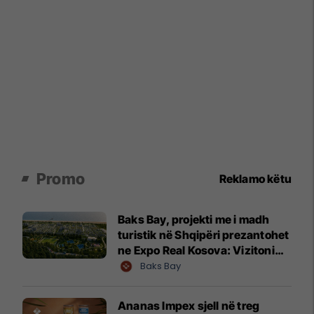
Promo
Reklamo këtu
Baks Bay, projekti me i madh
turistik në Shqipëri prezantohet
ne Expo Real Kosova: Vizitoni
shtandin dhe zbuloni
Baks Bay
mundësitë e investimit
Ananas Impex sjell në treg