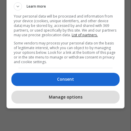
Learn more
Your personal data will be processed and information from
Trump Mobile
Htc
your device (cookies, unique identifiers, and other device
data) may be stored by, accessed by and shared with 369
partners, or used specifically by this site. We and our partners
may use precise geolocation data.
List of partners.
Some vendors may process your personal data on the basis
of legitimate interest, which you can object to by managing
your options below. Look for a link at the bottom of this page
or in the site menu to manage or withdraw consent in privacy
and cookie settings.
Consent
Manage options