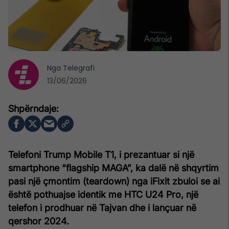
Nga
Telegrafi
13/06/2026
Telefoni Trump Mobile T1, i prezantuar si një
smartphone “flagship MAGA”, ka dalë në shqyrtim
pasi një çmontim (teardown) nga iFixit zbuloi se ai
është pothuajse identik me HTC U24 Pro, një
telefon i prodhuar në Tajvan dhe i lançuar në
qershor 2024.