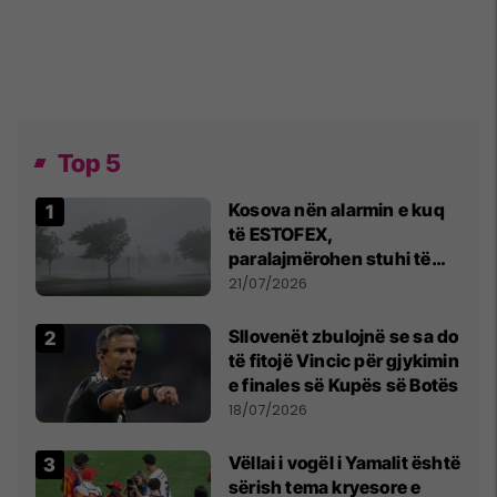
Top 5
Kosova nën alarmin e kuq
të ESTOFEX,
paralajmërohen stuhi të
fuqishme me breshër dhe
21/07/2026
erëra të forta
Sllovenët zbulojnë se sa do
të fitojë Vincic për gjykimin
e finales së Kupës së Botës
18/07/2026
Vëllai i vogël i Yamalit është
sërish tema kryesore e