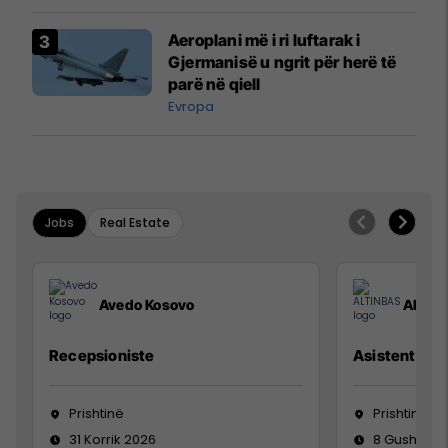
dhe rrëmbimin e Policëve të
Kosovës
Aeroplani më i ri luftarak i
Gjermanisë u ngrit për herë të
parë në qiell
Evropa
Jobs
Real Estate
Avedo Kosovo
ALTIN
Recepsioniste
Asistente e S
Prishtinë
Prishtinë
31 Korrik 2026
8 Gusht 20