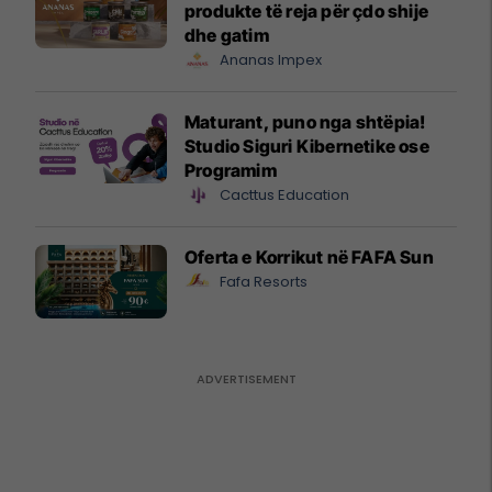
produkte të reja për çdo shije
dhe gatim
Ananas Impex
Maturant, puno nga shtëpia!
Studio Siguri Kibernetike ose
Programim
Cacttus Education
Oferta e Korrikut në FAFA Sun
Fafa Resorts