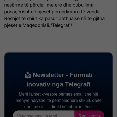
nesërme të përcjell me erë dhe bubullima,
posaçërisht në pjesët perëndimore të vendit.
Reshjet të shiut ka pasur pothuajse në të gjitha
pjesët e Maqedonisë./Telegrafi/