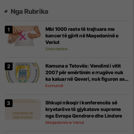
Nga Rubrika
Mbi 1000 raste të trajtuara me
kancer të gjirit në Maqedoninë e
Veriut
Shëndetësi
Komuna e Tetovës: Vendimi i vitit
2007 për emërtimin e rrugëve nuk
ka kaluar në Qeveri, nuk figuron as
në Kadastër
Komunat
Shkupi nikoqir i konferencës së
kryetarëve të gjykatave supreme
nga Evropa Qendrore dhe Lindore
Maqedonia e Veriut