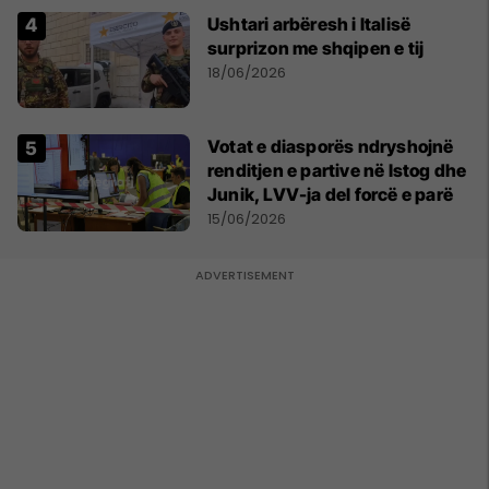
Ushtari arbëresh i Italisë
surprizon me shqipen e tij
18/06/2026
Votat e diasporës ndryshojnë
renditjen e partive në Istog dhe
Junik, LVV-ja del forcë e parë
15/06/2026