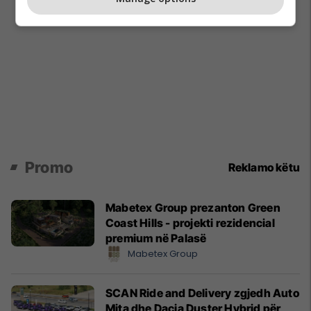
Promo
Reklamo këtu
Mabetex Group prezanton Green
Coast Hills - projekti rezidencial
premium në Palasë
Mabetex Group
SCAN Ride and Delivery zgjedh Auto
Mita dhe Dacia Duster Hybrid për