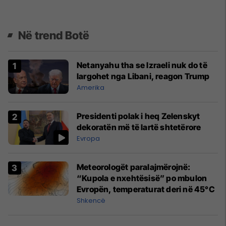
Në trend Botë
Netanyahu tha se Izraeli nuk do të
largohet nga Libani, reagon Trump
Amerika
Presidenti polak i heq Zelenskyt
dekoratën më të lartë shtetërore
Evropa
Meteorologët paralajmërojnë:
“Kupola e nxehtësisë” po mbulon
Evropën, temperaturat deri në 45°C
Shkencë