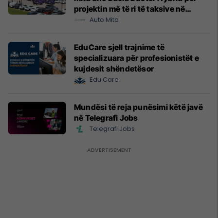
projektin më të ri të taksive në
Prishtinë
Auto Mita
EduCare sjell trajnime të
specializuara për profesionistët e
kujdesit shëndetësor
Edu Care
Mundësi të reja punësimi këtë javë
në Telegrafi Jobs
Telegrafi Jobs