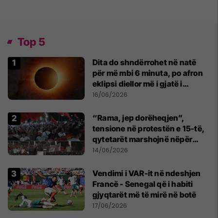
Top 5
Dita do shndërrohet në natë
për më mbi 6 minuta, po afron
eklipsi diellor më i gjatë i
shekullit të 21-të
16/06/2026
“Rama, jep dorëheqjen”,
tensione në protestën e 15-të,
qytetarët marshojnë nëpër
kryeqytet
14/06/2026
Vendimi i VAR-it në ndeshjen
Francë - Senegal që i habiti
gjyqtarët më të mirë në botë
17/06/2026