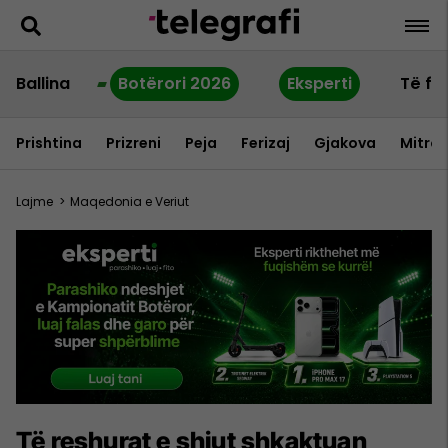
Ballina
Botërori 2026
Eksperti
Të fu
Prishtina
Prizreni
Peja
Ferizaj
Gjakova
Mitrov
Lajme
>
Maqedonia e Veriut
Të reshurat e shiut shkaktuan