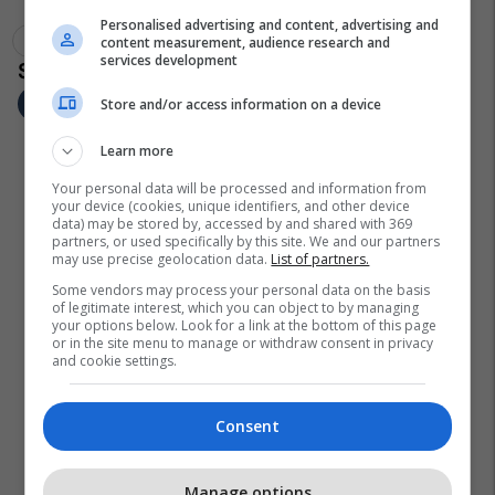
Personalised advertising and content, advertising and
Reshje Në Maqedoni
Kumanovë
content measurement, audience research and
services development
Store and/or access information on a device
Learn more
Your personal data will be processed and information from
your device (cookies, unique identifiers, and other device
data) may be stored by, accessed by and shared with 369
partners, or used specifically by this site. We and our partners
may use precise geolocation data.
List of partners.
Some vendors may process your personal data on the basis
of legitimate interest, which you can object to by managing
your options below. Look for a link at the bottom of this page
or in the site menu to manage or withdraw consent in privacy
and cookie settings.
Consent
Manage options