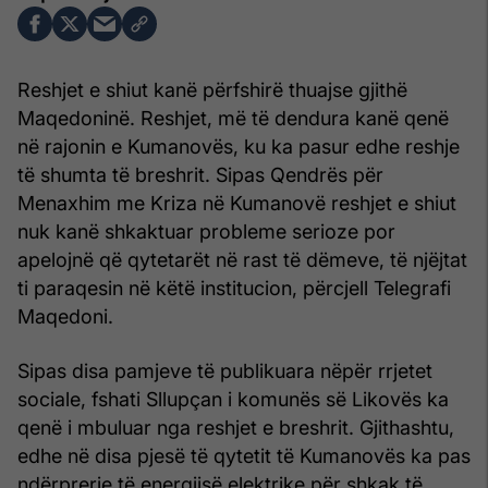
Reshjet e shiut kanë përfshirë thuajse gjithë
Maqedoninë. Reshjet, më të dendura kanë qenë
në rajonin e Kumanovës, ku ka pasur edhe reshje
të shumta të breshrit. Sipas Qendrës për
Menaxhim me Kriza në Kumanovë reshjet e shiut
nuk kanë shkaktuar probleme serioze por
apelojnë që qytetarët në rast të dëmeve, të njëjtat
ti paraqesin në këtë institucion, përcjell Telegrafi
Maqedoni.
Sipas disa pamjeve të publikuara nëpër rrjetet
sociale, fshati Sllupçan i komunës së Likovës ka
qenë i mbuluar nga reshjet e breshrit. Gjithashtu,
edhe në disa pjesë të qytetit të Kumanovës ka pas
ndërprerje të energjisë elektrike për shkak të