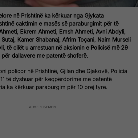
lore në Prishtinë ka kërkuar nga Gjykata
shtinë caktimin e masës së paraburgimit për të
n Ahmeti, Ekrem Ahmeti, Emsh Ahmeti, Avni Abdyli,
ri Sutaj, Kamer Shabanaj, Afrim Toçani, Naim Murseli
i, të cilët u arrestuan në aksionin e Policisë më 29
 për dallavere me patentë shoferë.
ni policor në Prishtinë, Gjilan dhe Gjakovë, Policia
i 11 të dyshuar për keqpërdorime me patentë
ia ka kërkuar paraburgim për 10 prej tyre.