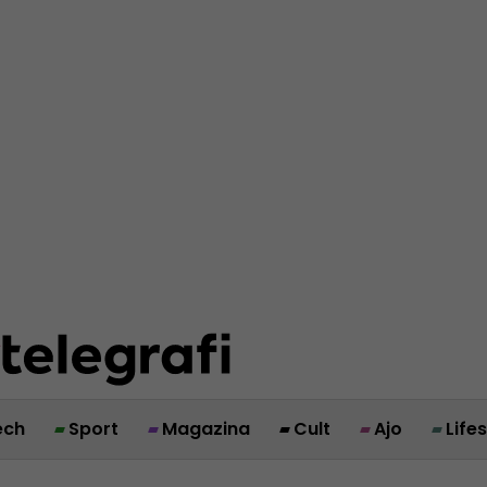
ech
Sport
Magazina
Cult
Ajo
Life