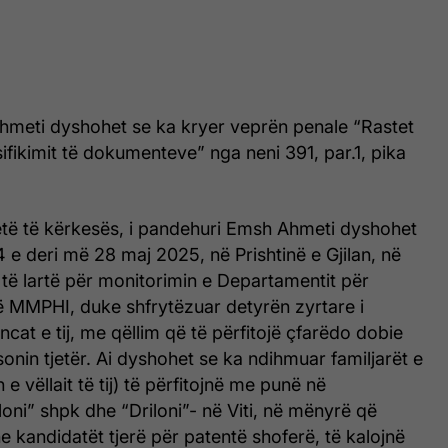
Ahmeti dyshohet se ka kryer veprën penale “Rastet
ifikimit të dokumenteve” nga neni 391, par.1, pika
retë të kërkesës, i pandehuri Emsh Ahmeti dyshohet
24 e deri më 28 maj 2025, në Prishtinë e Gjilan, në
it të lartë për monitorimin e Departamentit për
ë MMPHI, duke shfrytëzuar detyrën zyrtare i
cat e tij, me qëllim që të përfitojë çfarëdo dobie
onin tjetër. Ai dyshohet se ka ndihmuar familjarët e
n e vëllait të tij) të përfitojnë me punë në
loni” shpk dhe “Driloni”- në Viti, në mënyrë që
he kandidatët tjerë për patentë shoferë, të kalojnë