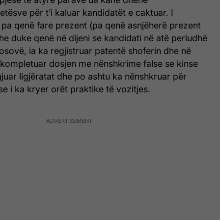
ësve për t’i kaluar kandidatët e caktuar. I
, pa qenë fare prezent (pa qenë asnjëherë prezent
he duke qenë në dijeni se kandidati në atë periudhë
sovë, ia ka regjistruar patentë shoferin dhe në
a kompletuar dosjen me nënshkrime false se kinse
gjuar ligjëratat dhe po ashtu ka nënshkruar për
e i ka kryer orët praktike të vozitjes.