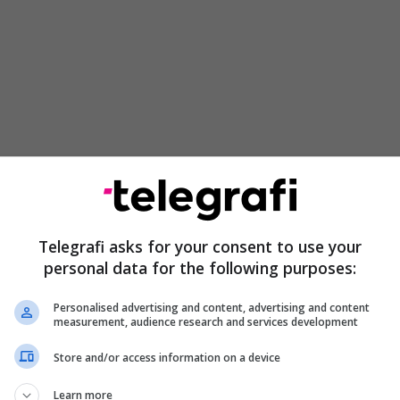
ësi” ka siguruar Dosjen e Prokurorisë, e cila është
remten, derisa në Gjykatën Themelore në Prishtinë
Telegrafi asks for your consent to use your
 dëgjimore për caktimin e masës së sigurisë.
personal data for the following purposes:
ë, Drilon Ahmeti, Ekrem Ahmeti dhe Emsh Ahmeti,
Personalised advertising and content, advertising and content
 deri më 28 maj 2025, në Prishtinë dhe Viti- Gjilan,
measurement, audience research and services development
 Ahmeti (babë e bir) pronarë të autoshkollës
Store and/or access information on a device
e “Driloni” në Viti, në bashkëkryerje me të
Ahmeti, për të pajisur me patentë shoferë në
Learn more