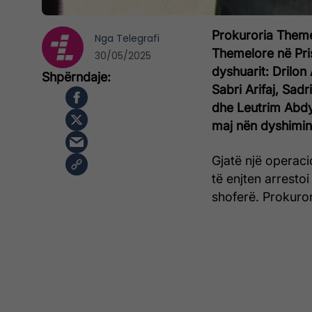
Prokuroria Theme
Nga
Telegrafi
Themelore në Pri
30/05/2025
dyshuarit: Drilo
Sabri Arifaj, Sad
dhe Leutrim Abdyl
maj nën dyshimin
Gjatë një operacio
të enjten arresto
shoferë. Prokuror