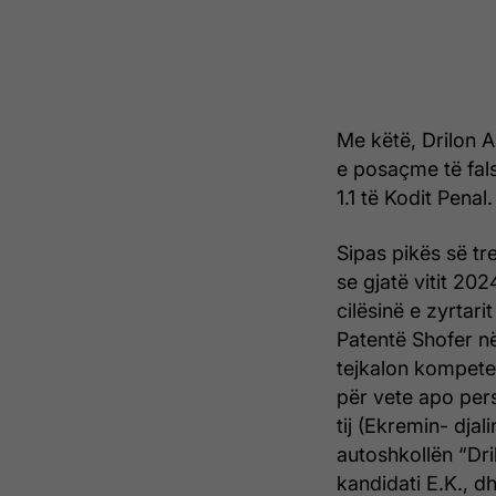
Me këtë, Drilon 
e posaçme të fals
1.1 të Kodit Penal.
Sipas pikës së t
se gjatë vitit 20
cilësinë e zyrtar
Patentë Shofer n
tejkalon kompeten
për vete apo pers
tij (Ekremin- djali
autoshkollën “Dri
kandidati E.K., d