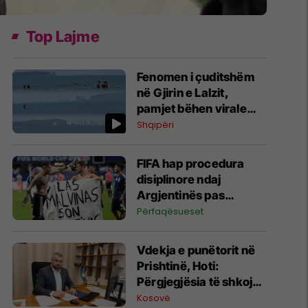
Top Lajme
Fenomen i çuditshëm
në Gjirin e Lalzit,
pamjet bëhen virale
(Video)
Shqipëri
FIFA hap procedura
disiplinore ndaj
Argjentinës pas
incidentit në Kupën e
Përfaqësueset
Botës
Vdekja e punëtorit në
Prishtinë, Hoti:
Përgjegjësia të shkojë
deri në fund, do të
Kosovë