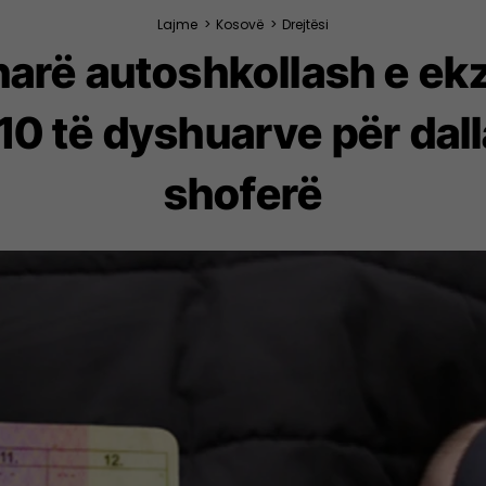
Lajme
>
Kosovë
>
Drejtësi
narë autoshkollash e ek
 10 të dyshuarve për dal
shoferë