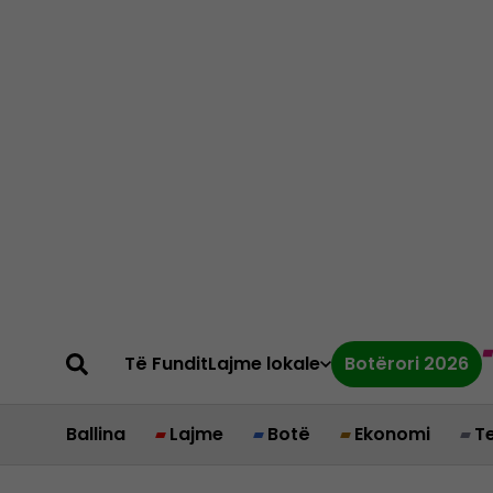
Të Fundit
Lajme lokale
Botërori 2026
Ballina
Lajme
Botë
Ekonomi
T