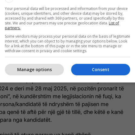
rdrejtë apo të tërthortë kanë kërkuar dhe pranuar
Your personal data will be processed and information from your device
ej 600 euro nga kandidati për patentë shofer- tani i
(cookies, unique identifiers, and other device data) may be stored by,
accessed by and shared with 369 partners, or used specifically by this
e premtimin se janë në gjendje të ushtrojnë ndikim
site. We and our partners may use precise geolocation data.
List of
 në vendimmarrjen e koordinatorit për patentë
partners.
 të pandehurin Avni Abdyli.
Some vendors may process your personal data on the basis of legitimate
interest, which you can object to by managing your options below. Look
for a link at the bottom of this page or in the site menu to manage or
ehurit dyshohen se kanë kryer veprën penale
withdraw consent in privacy and cookie settings.
it” nga neni 424, par.1 dhe 2 të Kodit Penal, lidhur
Manage options
Consent
ë kërkesës, i pandehuri Drilon Ahmeti dyshohet se
024 e deri më 28 maj 2025, në pozitën pronarit të
loni”, në kundërshtim me legjislacionin në fuqi, ka
sona/kandidatë të ndryshëm të pajisen me
a qenë të aftë për një gjë të tillë, dhe këtë e kanë
para nga kandidatët.
 pjesë të atyre parave ua kanë dhënë