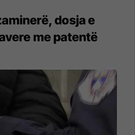
zaminerë, dosja e
lavere me patentë