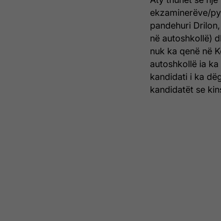
ekzaminerëve/pyet
pandehuri Drilon
në autoshkollë) d
nuk ka qenë në Ko
autoshkollë ia k
kandidati i ka dë
kandidatët se kins