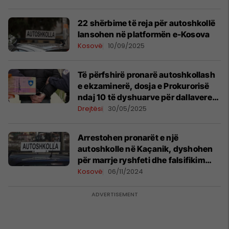
22 shërbime të reja për autoshkollë
lansohen në platformën e-Kosova
Kosovë
10/09/2025
Të përfshirë pronarë autoshkollash
e ekzaminerë, dosja e Prokurorisë
ndaj 10 të dyshuarve për dallavere
me patentë shoferë
Drejtësi
30/05/2025
Arrestohen pronarët e një
autoshkolle në Kaçanik, dyshohen
për marrje ryshfeti dhe falsifikim
dokumentesh
Kosovë
06/11/2024