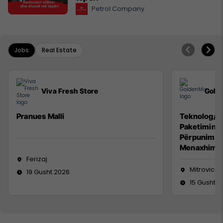
Petrol Company
Jobs
Real Estate
Viva Fresh Store
Gold
Pranues Malli
Teknolog/e 
Paketimin e
Përpunimin 
Menaxhimin 
Ferizaj
Mitrovicë
19 Gusht 2026
15 Gusht 2