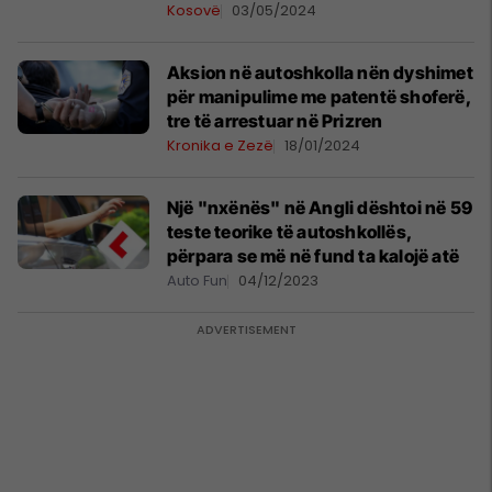
Kosovë
03/05/2024
Aksion në autoshkolla nën dyshimet
për manipulime me patentë shoferë,
tre të arrestuar në Prizren
Kronika e Zezë
18/01/2024
Një "nxënës" në Angli dështoi në 59
teste teorike të autoshkollës,
përpara se më në fund ta kalojë atë
Auto Fun
04/12/2023