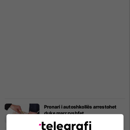
​Pronari i autoshkollës arrestohet
duke marr ryshfet
Kronika e Zezë
18/07/2019