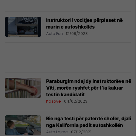
Instruktori i vozitjes përplaset në
murin e autoshkollës
Auto Fun
12/08/2023
Paraburgim ndaj dy instruktorëve në
Viti, morën ryshfet për t’ia kaluar
testin kandidatit
Kosovë
04/02/2023
Bie nga testi për patentë shofer, djali
nga Kalifornia padit autoshkollën
Auto Lajme
07/12/2021