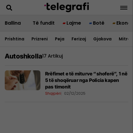
Ballina
Të fundit
Lajme
Botë
Ekono
Prishtina
Prizreni
Peja
Ferizaj
Gjakova
Mitrov
Autoshkolla
17 Artikuj
Rrëfimet e të miturve “shoferë”, 1 në
5 të shoqëruar nga Policia kapen
pas timonit
Shqipëri
02/12/2025