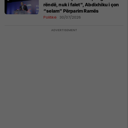
rëndë, nuk i falet", Abdixhiku i çon
“selam” Përparim Ramës
Politikë
30/07/2026