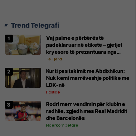
Trend Telegrafi
Vaj palme e përbërës të
padeklaruar në etiketë – gjetjet
kryesore të prezantuara nga
AUV-i pas kontrollit në sektorin e
Të Tjera
qumështit
Kurti pas takimit me Abdixhikun:
Nuk kemi marrëveshje politike me
LDK-në
Politikë
Rodri merr vendimin për klubin e
radhës, zgjedh mes Real Madridit
dhe Barcelonës
Ndërkombëtare