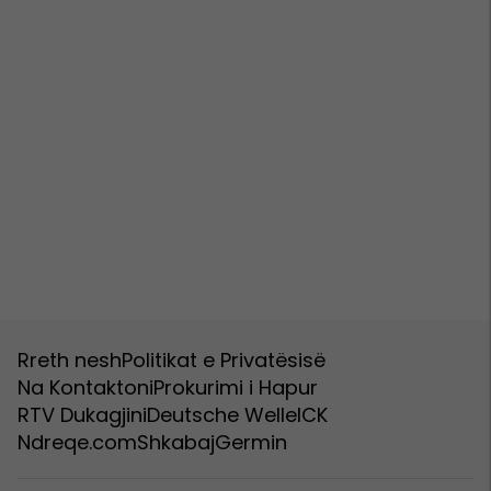
Rreth nesh
Politikat e Privatësisë
Na Kontaktoni
Prokurimi i Hapur
RTV Dukagjini
Deutsche Welle
ICK
Ndreqe.com
Shkabaj
Germin