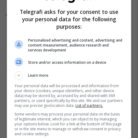
Kalimi i testit të vozitjes ndihmohet
Telegrafi asks for your consent to use
me radiolidhje (Video)
your personal data for the following
Auto Lajme
24/08/2017
purposes:
Shqiptari i plotëson qejfin gruas për
Personalised advertising and content, advertising and
t’i bërë “autoshkollë”, por ja ku
content measurement, audience research and
services development
përfundon makina (Foto)
Dështime
24/04/2017
Store and/or access information on a device
Learn more
1
Your personal data will be processed and information from
your device (cookies, unique identifiers, and other device
data) may be stored by, accessed by and shared with 369
partners, or used specifically by this site. We and our partners
may use precise geolocation data.
List of partners.
Some vendors may process your personal data on the basis
of legitimate interest, which you can object to by managing
your options below. Look for a link at the bottom of this page
or in the site menu to manage or withdraw consent in privacy
and cookie settings.