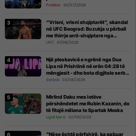
Politikë
30/07/2026
“Vrisni, vrisni shqiptarët”, skandal
në UFC Beograd: Buzukja u përball
me thirrje anti-shqiptare nga
tribunat
UFC
01/08/2026
Një pleskavicë e ngrënë nga Dua
Lipa në Prishtinë në orën 04:28 të
mëngjesit - dhe bota digjitale serbe
shpall gjendjen e luftës
Serbia
03/08/2026
Mirlind Daku mes lotëve
përshëndetet me Rubin Kazanin, do
të fitojë miliona te Spartak Moska
Ligat tjera
02/08/2026
"Nëse është përfshirë, ka gabuar