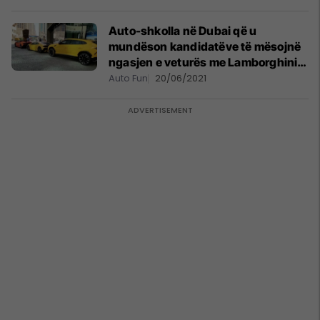
Auto-shkolla në Dubai që u
mundëson kandidatëve të mësojnë
ngasjen e veturës me Lamborghini
dhe Rolls-Royce
Auto Fun
20/06/2021