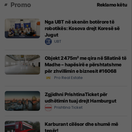
Promo
Reklamo këtu
Nga UBT në skenën botërore të
robotikës: Kosova drejt Koresë së
Jugut
UBT
Objekt 2475m² me qira në Sllatinë të
Madhe – hapësirë e përshtatshme
për zhvillimin e biznesit #16068
Pro Real Estate
Zgjidhni PrishtinaTicket për
udhëtimin tuaj drejt Hamburgut
Prishtina Ticket
Karburant cilësor dhe shumë më
tepër!