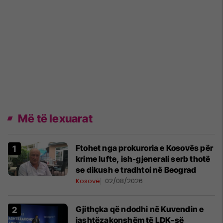
Më të lexuarat
Ftohet nga prokuroria e Kosovës për
krime lufte, ish-gjenerali serb thotë
se dikush e tradhtoi në Beograd
Kosovë
02/08/2026
Gjithçka që ndodhi në Kuvendin e
jashtëzakonshëm të LDK-së