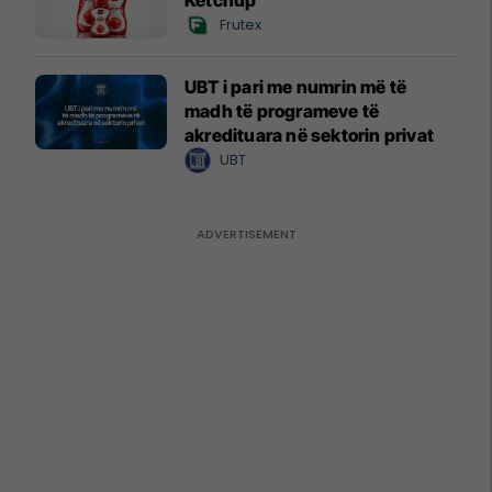
Ketchup
Frutex
UBT i pari me numrin më të
madh të programeve të
akredituara në sektorin privat
UBT