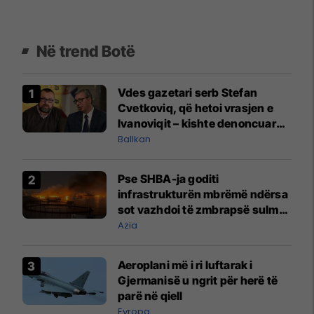
Në trend Botë
Vdes gazetari serb Stefan
Cvetkoviq, që hetoi vrasjen e
Ivanoviqit – kishte denoncuar
kërcënime ndaj vëllezërve
Ballkan
Vuçiq
Pse SHBA-ja goditi
infrastrukturën mbrëmë ndërsa
sot vazhdoi të zmbrapsë sulmet
iraniane
Azia
Aeroplani më i ri luftarak i
Gjermanisë u ngrit për herë të
parë në qiell
Evropa