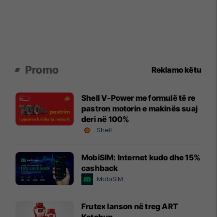
Promo
Reklamo këtu
Shell V-Power me formulë të re
pastron motorin e makinës suaj
deri në 100%
Shell
MobiSIM: Internet kudo dhe 15%
cashback
MobiSIM
Frutex lanson në treg ART