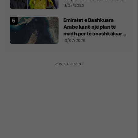
ai lojtar se meritoi të luante
11/07/2026
Emiratet e Bashkuara
Arabe kanë një plan të
madh për të anashkaluar
Ngushticën e Hormuzit
13/07/2026