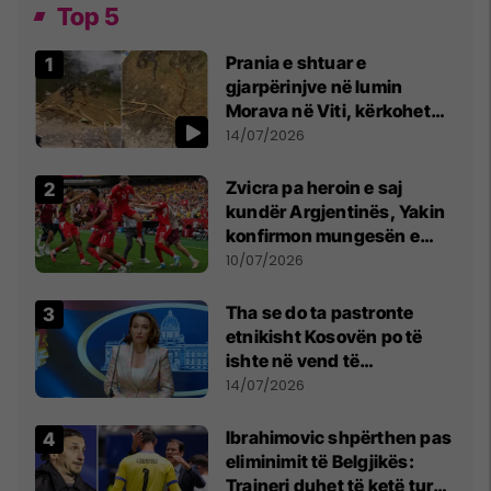
Top 5
Prania e shtuar e
gjarpërinjve në lumin
Morava në Viti, kërkohet
kujdes nga qytetarët
14/07/2026
Zvicra pa heroin e saj
kundër Argjentinës, Yakin
konfirmon mungesën e
madhe
10/07/2026
Tha se do ta pastronte
etnikisht Kosovën po të
ishte në vend të
Millosheviqit, Lëvizja e
14/07/2026
Qytetarëve të Lirë në Serbi
kërkon shkarkimin e
Ibrahimovic shpërthen pas
menjëhershëm të
eliminimit të Belgjikës:
Snezhana Paunoviq
Trajneri duhet të ketë turp,