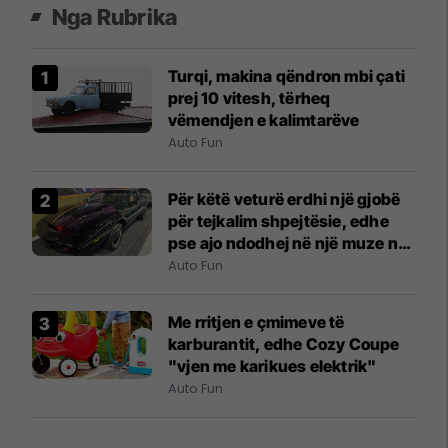
Nga Rubrika
Turqi, makina qëndron mbi çati
prej 10 vitesh, tërheq
vëmendjen e kalimtarëve
Auto Fun
Për këtë veturë erdhi një gjobë
për tejkalim shpejtësie, edhe
pse ajo ndodhej në një muze në
New York City
Auto Fun
Me rritjen e çmimeve të
karburantit, edhe Cozy Coupe
"vjen me karikues elektrik"
Auto Fun