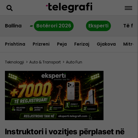
Ballina
Botërori 2026
Eksperti
Të fu
Prishtina
Prizreni
Peja
Ferizaj
Gjakova
Mitrov
Teknologji
>
Auto & Transport
>
Auto Fun
Instruktori i vozitjes përplaset në