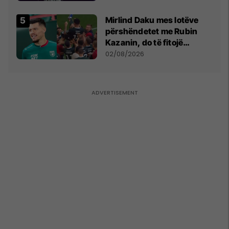
shpall gjendjen e luftës
Mirlind Daku mes lotëve
përshëndetet me Rubin
Kazanin, do të fitojë
miliona te Spartak Moska
02/08/2026