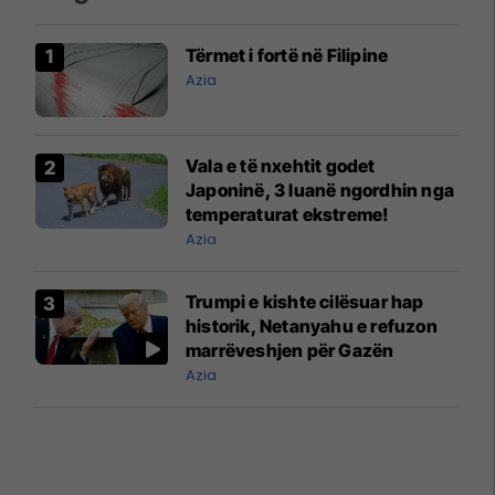
Tërmet i fortë në Filipine
Azia
Vala e të nxehtit godet
Japoninë, 3 luanë ngordhin nga
temperaturat ekstreme!
Azia
Trumpi e kishte cilësuar hap
historik, Netanyahu e refuzon
marrëveshjen për Gazën
Azia