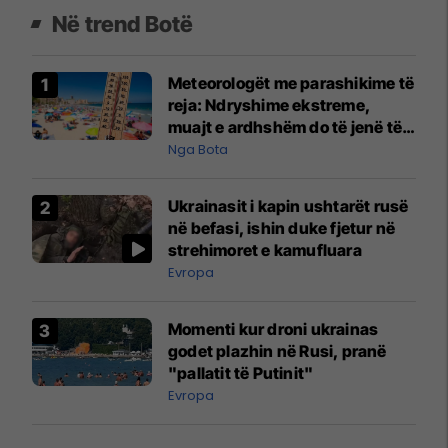
Në trend Botë
Meteorologët me parashikime të
reja: Ndryshime ekstreme,
muajt e ardhshëm do të jenë të
pazakontë
Nga Bota
Ukrainasit i kapin ushtarët rusë
në befasi, ishin duke fjetur në
strehimoret e kamufluara
Evropa
Momenti kur droni ukrainas
godet plazhin në Rusi, pranë
"pallatit të Putinit"
Evropa