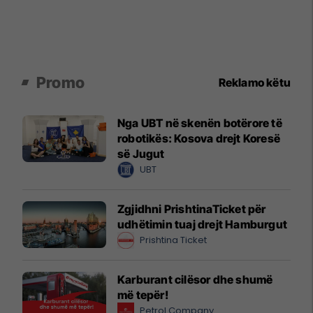
Promo
Reklamo këtu
Nga UBT në skenën botërore të
robotikës: Kosova drejt Koresë
së Jugut
UBT
Zgjidhni PrishtinaTicket për
udhëtimin tuaj drejt Hamburgut
Prishtina Ticket
Karburant cilësor dhe shumë
më tepër!
Petrol Company