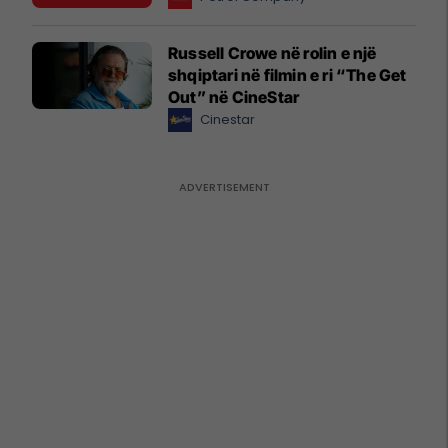
Russell Crowe në rolin e një
shqiptari në filmin e ri “The Get
Out” në CineStar
Cinestar