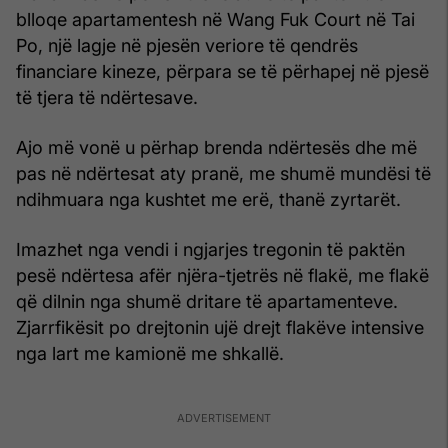
blloqe apartamentesh në Wang Fuk Court në Tai
Po, një lagje në pjesën veriore të qendrës
financiare kineze, përpara se të përhapej në pjesë
të tjera të ndërtesave.
Ajo më vonë u përhap brenda ndërtesës dhe më
pas në ndërtesat aty pranë, me shumë mundësi të
ndihmuara nga kushtet me erë, thanë zyrtarët.
Imazhet nga vendi i ngjarjes tregonin të paktën
pesë ndërtesa afër njëra-tjetrës në flakë, me flakë
që dilnin nga shumë dritare të apartamenteve.
Zjarrfikësit po drejtonin ujë drejt flakëve intensive
nga lart me kamionë me shkallë.