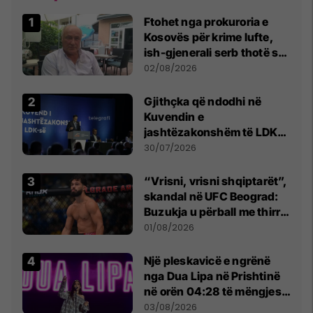
Ftohet nga prokuroria e
Kosovës për krime lufte,
ish-gjenerali serb thotë se
dikush e tradhtoi në
02/08/2026
Beograd
Gjithçka që ndodhi në
Kuvendin e
jashtëzakonshëm të LDK-
së
30/07/2026
“Vrisni, vrisni shqiptarët”,
skandal në UFC Beograd:
Buzukja u përball me thirrje
anti-shqiptare nga
01/08/2026
tribunat
Një pleskavicë e ngrënë
nga Dua Lipa në Prishtinë
në orën 04:28 të mëngjesit
- dhe bota digjitale serbe
03/08/2026