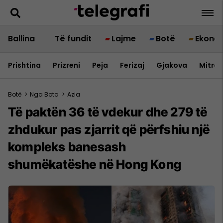
Ballina
Të fundit
Lajme
Botë
Ekono
Prishtina
Prizreni
Peja
Ferizaj
Gjakova
Mitrov
Botë
>
Nga Bota
>
Azia
Të paktën 36 të vdekur dhe 279 të
zhdukur pas zjarrit që përfshiu një
kompleks banesash
shumëkatëshe në Hong Kong