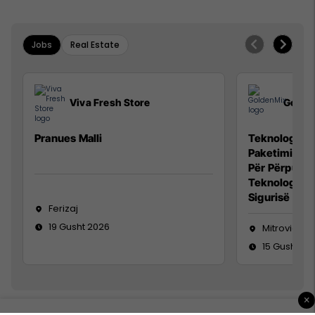
Jobs
Real Estate
Viva Fresh Store
Golde
Pranues Malli
Teknolog/e p
Paketimin e 
Për Përpunim
Teknolog/e 
Sigurisë së 
Ferizaj
19 Gusht 2026
Mitrovicë
15 Gusht 20
×