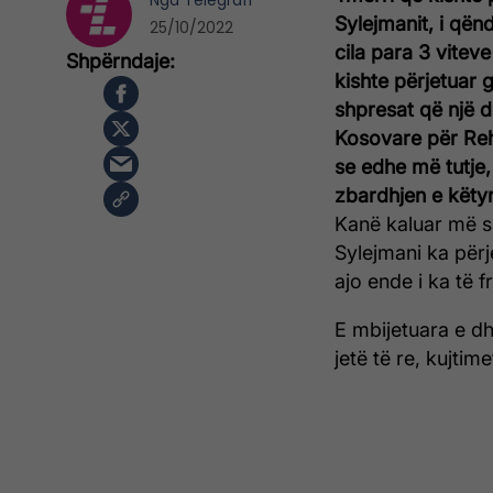
Nga
Telegrafi
Sylejmanit, i qën
25/10/2022
cila para 3 vitev
kishte përjetuar 
shpresat që një d
Kosovare për Reha
se edhe më tutje,
zbardhjen e këty
Kanë kaluar më s
Sylejmani ka përj
ajo ende i ka të f
E mbijetuara e dh
jetë të re, kujtim