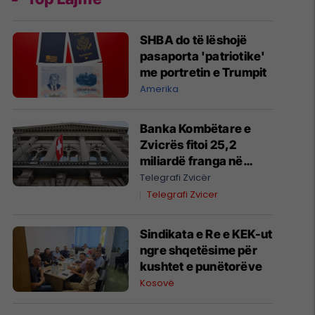
SHBA do të lëshojë
pasaporta 'patriotike'
me portretin e Trumpit
Amerika
Banka Kombëtare e
Zvicrës fitoi 25,2
miliardë franga në
gjashtëmujorin e parë
Telegrafi Zvicër
të vitit 2026
Telegrafi Zvicer
Sindikata e Re e KEK-ut
ngre shqetësime për
kushtet e punëtorëve
Kosovë