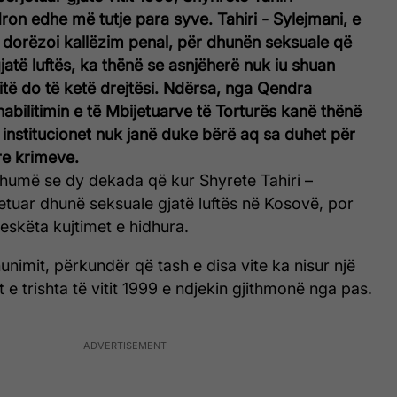
dron edhe më tutje para syve. Tahiri - Sylejmani, e
e dorëzoi kallëzim penal, për dhunën seksuale që
gjatë luftës, ka thënë se asnjëherë nuk iu shuan
itë do të ketë drejtësi. Ndërsa, nga Qendra
bilitimin e të Mbijetuarve të Torturës kanë thënë
 institucionet nuk janë duke bërë aq sa duhet për
re krimeve.
humë se dy dekada që kur Shyrete Tahiri –
etuar dhunë seksuale gjatë luftës në Kosovë, por
reskëta kujtimet e hidhura.
unimit, përkundër që tash e disa vite ka nisur një
et e trishta të vitit 1999 e ndjekin gjithmonë nga pas.