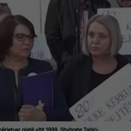
ërjetuar gjatë vitit 1999, Shyhrete Tahiri-