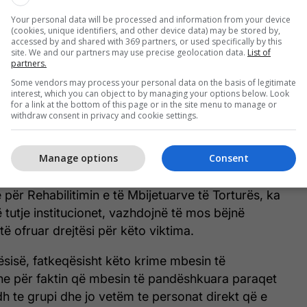
 penal për torturën që ka përjetuar gjatë luftës.
Your personal data will be processed and information from your device
(cookies, unique identifiers, and other device data) may be stored by,
accessed by and shared with 369 partners, or used specifically by this
ra disa javë së bashku me Prokurorinë kanë shkuar
site. We and our partners may use precise geolocation data.
List of
ishte dhunuar para fëmijëve të saj.
partners.
Some vendors may process your personal data on the basis of legitimate
emi qenë të vendi i ngjarjes kështu që tash janë
interest, which you can object to by managing your options below. Look
for a link at the bottom of this page or in the site menu to manage or
ë gjerësisht me kërkuar kush ka jetuar në atë zonë
withdraw consent in privacy and cookie settings.
shtë e vështirë, mu rikthye lufta edhe njëherë se u
 ajo”, ka thënë Tahiri- Sylejmani.
Manage options
Consent
këtyre zhvillimeve të vogla, Feride Rushiti, nga
ër Rehabilitimin e të Mbijetuarve të Torturës, ka
tutje institucionet, vazhdojnë të mos bëjnë
ë ofruar drejtësi për këto viktima.
tësisë, fatkeqësisht këto krime mbesin të
e për faktin që mbesin të pandëshkuara paraqet
h te grupi dhe jo vetëm te personat direkt që e