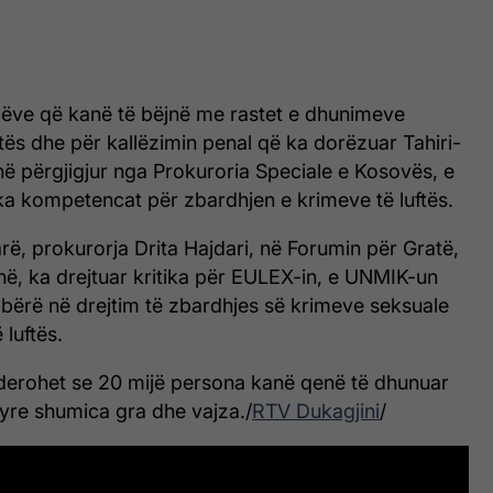
dëve që kanë të bëjnë me rastet e dhunimeve
ftës dhe për kallëzimin penal që ka dorëzuar Tahiri-
në përgjigjur nga Prokuroria Speciale e Kosovës, e
e ka kompetencat për zbardhjen e krimeve të luftës.
rë, prokurorja Drita Hajdari, në Forumin për Gratë,
ë, ka drejtuar kritika për EULEX-in, e UNMIK-un
bërë në drejtim të zbardhjes së krimeve seksuale
 luftës.
erohet se 20 mijë persona kanë qenë të dhunuar
 tyre shumica gra dhe vajza./
RTV Dukagjini
/