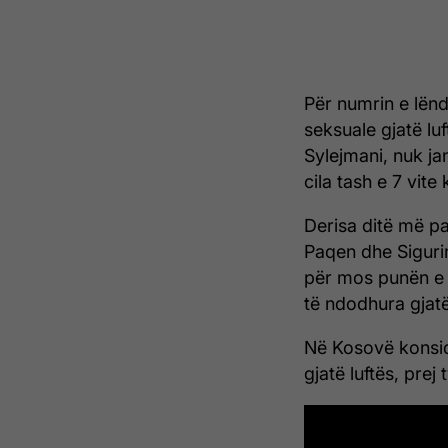
Për numrin e lën
seksuale gjatë lu
Sylejmani, nuk ja
cila tash e 7 vit
Derisa ditë më pa
Paqen dhe Sigurin
për mos punën e 
të ndodhura gjatë
Në Kosovë konsid
gjatë luftës, prej