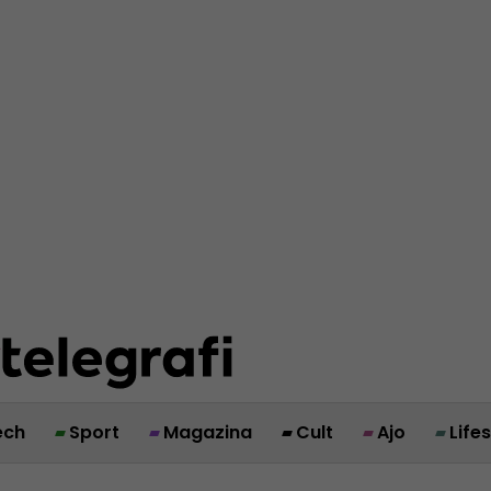
ech
Sport
Magazina
Cult
Ajo
Life