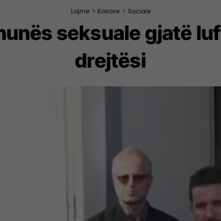
Lajme
>
Kosove
>
Sociale
hunës seksuale gjatë lu
drejtësi