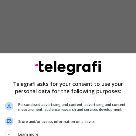
je në vete që kurrë nuk largohet e që vetëm
Telegrafi asks for your consent to use your
a me të. Më kujtohet vetëm një rast, një moment,
personal data for the following purposes:
jzat duke qarë edhe kam menduar, o Zot kisha
Personalised advertising and content, advertising and content
 kishin mbytur para dhe t’i kisha pa që më kishin
measurement, audience research and services development
 ka thënë Shyhrete Tahiri- Sylejmani, e mbijetuar
e.
Store and/or access information on a device
Learn more
ë ajo ka dorëzuar në Prokurorinë Speciale të