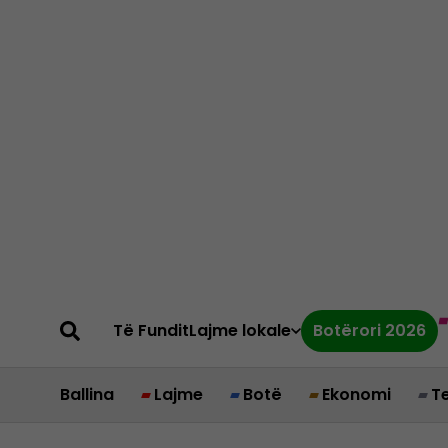
Të Fundit
Lajme lokale
Botërori 2026
Ballina
Lajme
Botë
Ekonomi
T