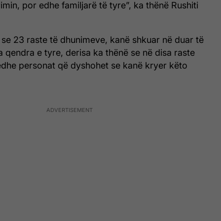
imin, por edhe familjarë të tyre”, ka thënë Rushiti
 se 23 raste të dhunimeve, kanë shkuar në duar të
a qendra e tyre, derisa ka thënë se në disa raste
 edhe personat që dyshohet se kanë kryer këto