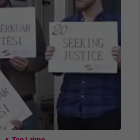
Top Lajme