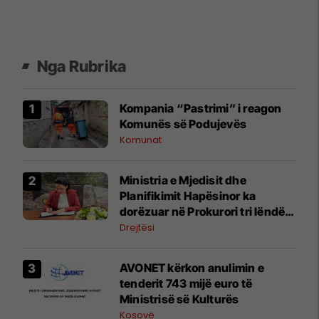
Nga Rubrika
Kompania “Pastrimi” i reagon
Komunës së Podujevës
Komunat
Ministria e Mjedisit dhe
Planifikimit Hapësinor ka
dorëzuar në Prokurori tri lëndë,
nën dyshimet për shpronësim
Drejtësi
dhe tjetërsim të pronës publike
AVONET kërkon anulimin e
tenderit 743 mijë euro të
Ministrisë së Kulturës
Kosovë