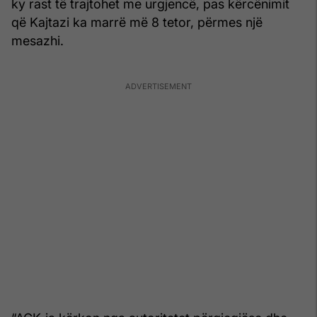
ky rast të trajtohet me urgjencë, pas kërcënimit
që Kajtazi ka marrë më 8 tetor, përmes një
mesazhi.