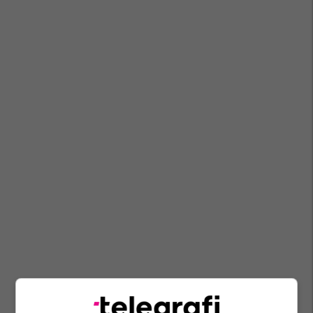
Agk
Vehbi Kajtazi