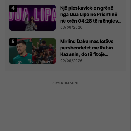
tribunat
Një pleskavicë e ngrënë
nga Dua Lipa në Prishtinë
në orën 04:28 të mëngjesit
- dhe bota digjitale serbe
03/08/2026
shpall gjendjen e luftës
Mirlind Daku mes lotëve
përshëndetet me Rubin
Kazanin, do të fitojë
miliona te Spartak Moska
02/08/2026