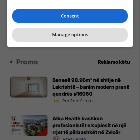
Consent
Manage options
Promo
Reklamo këtu
Banesë 98.96m² në shitje në
Lakrishtë – banim modern pranë
qendrës #16060
Pro Real Estate
Alba Health bashkon
profesionistët e kujdesit në një
rrjet të përbashkët në Zvicër
Alba Health