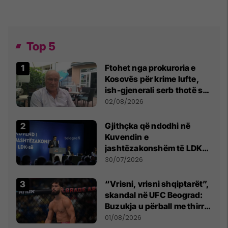
Top 5
Ftohet nga prokuroria e
Kosovës për krime lufte,
ish-gjenerali serb thotë se
dikush e tradhtoi në
02/08/2026
Beograd
Gjithçka që ndodhi në
Kuvendin e
jashtëzakonshëm të LDK-
së
30/07/2026
“Vrisni, vrisni shqiptarët”,
skandal në UFC Beograd:
Buzukja u përball me thirrje
anti-shqiptare nga
01/08/2026