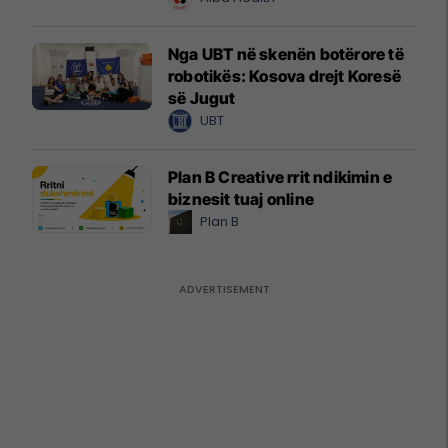
Nga UBT në skenën botërore të
robotikës: Kosova drejt Koresë
së Jugut
UBT
Plan B Creative rrit ndikimin e
biznesit tuaj online
Plan B