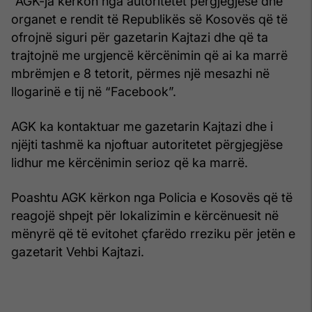
“AGK-ja kërkon nga autoritetet përgjegjëse dhe
organet e rendit të Republikës së Kosovës që të
ofrojnë siguri për gazetarin Kajtazi dhe që ta
trajtojnë me urgjencë kërcënimin që ai ka marrë
mbrëmjen e 8 tetorit, përmes një mesazhi në
llogarinë e tij në “Facebook”.
AGK ka kontaktuar me gazetarin Kajtazi dhe i
njëjti tashmë ka njoftuar autoritetet përgjegjëse
lidhur me kërcënimin serioz që ka marrë.
Poashtu AGK kërkon nga Policia e Kosovës që të
reagojë shpejt për lokalizimin e kërcënuesit në
mënyrë që të evitohet çfarëdo rreziku për jetën e
gazetarit Vehbi Kajtazi.