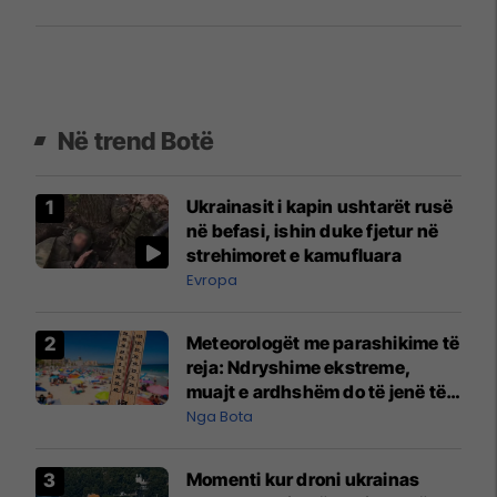
Në trend Botë
Ukrainasit i kapin ushtarët rusë
në befasi, ishin duke fjetur në
strehimoret e kamufluara
Evropa
Meteorologët me parashikime të
reja: Ndryshime ekstreme,
muajt e ardhshëm do të jenë të
pazakontë
Nga Bota
Momenti kur droni ukrainas