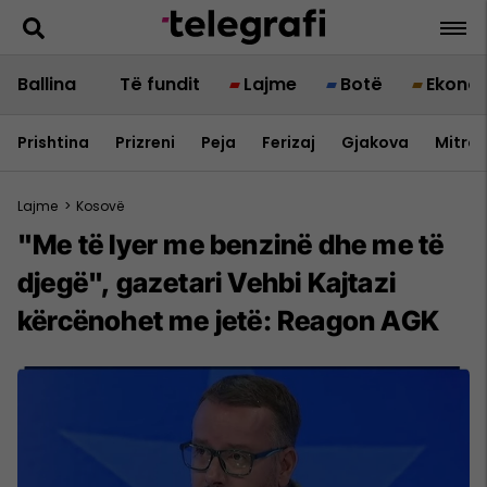
Ballina
Të fundit
Lajme
Botë
Ekono
Prishtina
Prizreni
Peja
Ferizaj
Gjakova
Mitrov
Lajme
>
Kosovë
"Me të lyer me benzinë dhe me të
djegë", gazetari Vehbi Kajtazi
kërcënohet me jetë: Reagon AGK