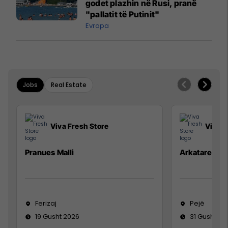
godet plazhin në Rusi, pranë
"pallatit të Putinit"
Evropa
Jobs
Real Estate
Viva Fresh Store
Viva F
Pranues Malli
Arkatare
Ferizaj
Pejë
19 Gusht 2026
31 Gusht 20