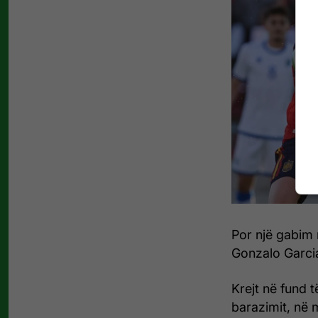
Por një gabim n
Gonzalo Garcia
Krejt në fund 
barazimit, në 