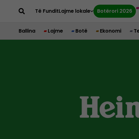
Të Fundit
Lajme lokale
Botërori 2026
Ballina
Lajme
Botë
Ekonomi
T