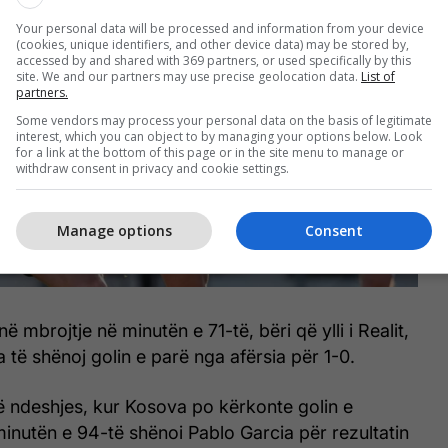
Your personal data will be processed and information from your device
(cookies, unique identifiers, and other device data) may be stored by,
accessed by and shared with 369 partners, or used specifically by this
site. We and our partners may use precise geolocation data.
List of
partners.
Some vendors may process your personal data on the basis of legitimate
interest, which you can object to by managing your options below. Look
for a link at the bottom of this page or in the site menu to manage or
withdraw consent in privacy and cookie settings.
Manage options
Consent
ë mbrojtje në minutën e 71-të, bëri që ylli i Realit,
 të shënoj golin e parë nga afërsia për 1-0.
të ndeshjes, kur Kosova po kërkonte golin e
minutën e 94-të shënoi Pablo Garcia për rezultatin