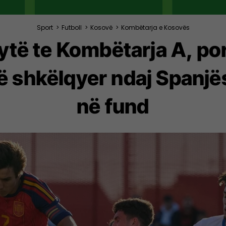
Sport
>
Futboll
>
Kosovë
>
Kombëtarja e Kosovës
 sytë te Kombëtarja A, p
 të shkëlqyer ndaj Span
në fund