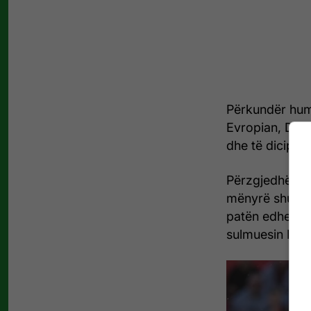
Përkundër hum
Evropian, Dard
dhe të diciplin
Përzgjedhësi H
mënyrë shumë 
patën edhe dy
sulmuesin Heku