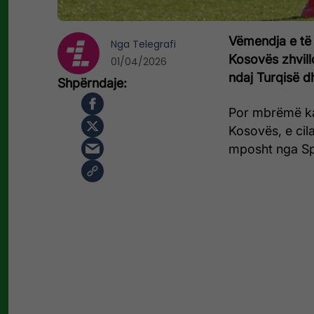
Vëmendja e të 
Nga
Telegrafi
Kosovës zhvill
01/04/2026
ndaj Turqisë d
Por mbrëmë ka
Kosovës, e cil
mposht nga Sp