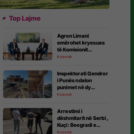
Top Lajme
Agron Limani
emërohet kryesues
të Komisionit
Qeveritar për
Kosovë
Persona të Zhdukur
Inspektorati Qendror
i Punës ndalon
punimet në dy
kantiere ndërtimi në
Kosovë
Prizren dhe
Suharekë
​Arrestimi i
dëshmitarit në Serbi ,
Kuçi: Beogradi e
trajton zbulimin e së
Kosovë