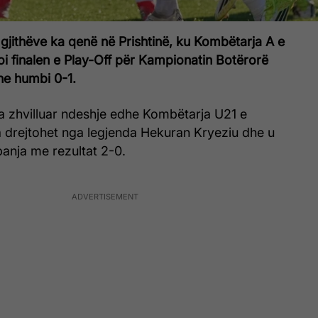
gjithëve ka qenë në Prishtinë, ku Kombëtarja A e
oi finalen e Play-Off për Kampionatin Botërorë
he humbi 0-1.
 zhvilluar ndeshje edhe Kombëtarja U21 e
a drejtohet nga legjenda Hekuran Kryeziu dhe u
anja me rezultat 2-0.