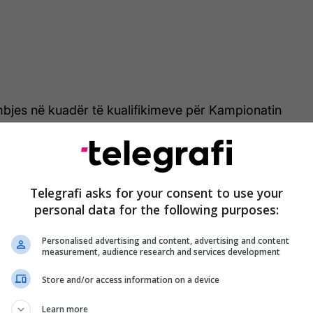
bjes në kuadër të kualifikimeve për Kampionatin
anët e rinj zhvilluan një ndeshje shumë të mirë
uar.
ekuran Kryeziu e kishte përgatitur ndeshjen në
Telegrafi asks for your consent to use your
të mirë, me Dardanët që u mbrojtën mirë dhe
personal data for the following purposes:
 mundësi shënimi, sidomos në pjesën e parë me
ran Berisha që gjuajti plogësht.
Personalised advertising and content, advertising and content
measurement, audience research and services development
Store and/or access information on a device
Learn more