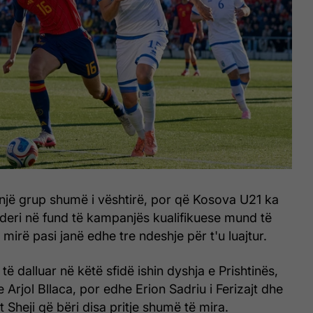
 një grup shumë i vështirë, por që Kosova U21 ka
deri në fund të kampanjës kualifikuese mund të
irë pasi janë edhe tre ndeshje për t'u luajtur.
 të dalluar në këtë sfidë ishin dyshja e Prishtinës,
 Arjol Bllaca, por edhe Erion Sadriu i Ferizajt dhe
t Sheji që bëri disa pritje shumë të mira.