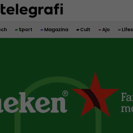
ech
Sport
Magazina
Cult
Ajo
Life