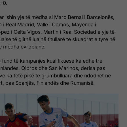
-0.
lar ishin yje të mëdha si Marc Bernal i Barcelonës,
 i Real Madrid, Valle i Comos, Mayenda i
pez i Celta Vigos, Martin i Real Sociedad e yje të
huajse të gjithë luajnë titullarë te skuadrat e tyre në
 e mëdha evropiane.
 fund të kampanjës kualifikuese ka edhe tre
inlandës, Qipros dhe San Marinos, derisa pas
ve ka tetë pikë të grumbulluara dhe ndodhet në
rt, pas Spanjës, Finlandës dhe Rumanisë.