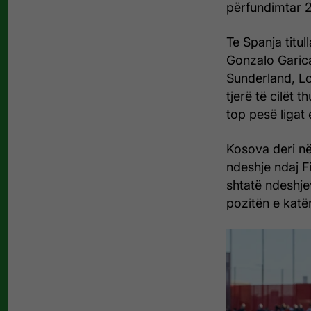
përfundimtar 2
Te Spanja titul
Gonzalo Garica
Sunderland, Lo
tjerë të cilët t
top pesë ligat
Kosova deri në
ndeshje ndaj F
shtatë ndeshje
pozitën e katë