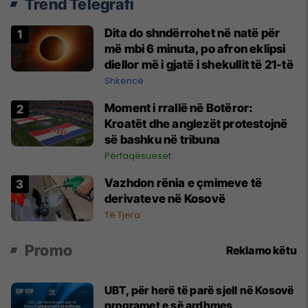
Trend Telegrafi
Dita do shndërrohet në natë për
më mbi 6 minuta, po afron eklipsi
diellor më i gjatë i shekullit të 21-të
Shkencë
Moment i rrallë në Botëror:
Kroatët dhe anglezët protestojnë
së bashku në tribuna
Përfaqësueset
Vazhdon rënia e çmimeve të
derivateve në Kosovë
Të Tjera
Promo
Reklamo këtu
UBT, për herë të parë sjell në Kosovë
programet e së ardhmes