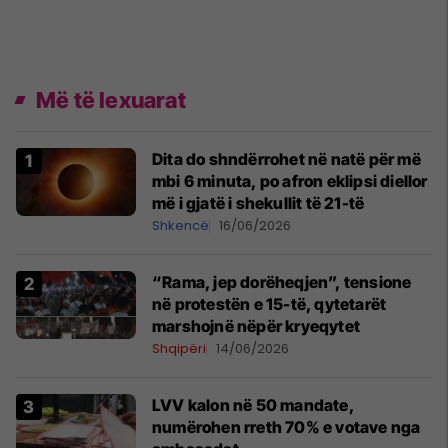
Më të lexuarat
Dita do shndërrohet në natë për më
mbi 6 minuta, po afron eklipsi diellor
më i gjatë i shekullit të 21-të
Shkencë
16/06/2026
“Rama, jep dorëheqjen”, tensione
në protestën e 15-të, qytetarët
marshojnë nëpër kryeqytet
Shqipëri
14/06/2026
LVV kalon në 50 mandate,
numërohen rreth 70% e votave nga