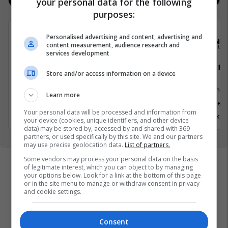
your personal data for the following
purposes:
Personalised advertising and content, advertising and
Fortesa Çurdina
Sola
content measurement, audience research and
services development
Rrobaqepëse, Praktikante
Property M
Store and/or access information on a device
Tjera
Menaxhm
Learn more
Prizren
Prishtinë
Your personal data will be processed and information from
3 Korrik 2026
17 Korrik 
your device (cookies, unique identifiers, and other device
data) may be stored by, accessed by and shared with 369
partners, or used specifically by this site. We and our partners
may use precise geolocation data.
List of partners.
Some vendors may process your personal data on the basis
of legitimate interest, which you can object to by managing
your options below. Look for a link at the bottom of this page
or in the site menu to manage or withdraw consent in privacy
and cookie settings.
Consent