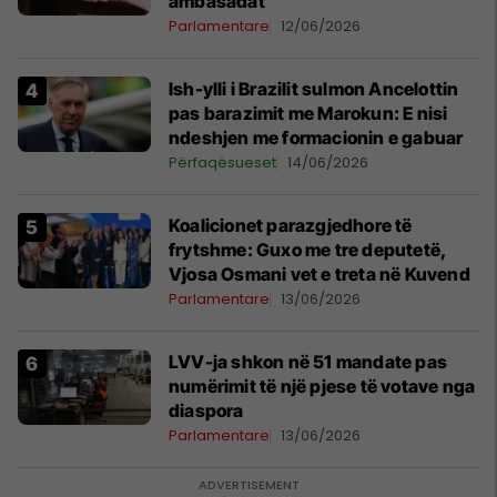
ambasadat
Parlamentare
12/06/2026
Ish-ylli i Brazilit sulmon Ancelottin
pas barazimit me Marokun: E nisi
ndeshjen me formacionin e gabuar
Përfaqësueset
14/06/2026
Koalicionet parazgjedhore të
frytshme: Guxo me tre deputetë,
Vjosa Osmani vet e treta në Kuvend
Parlamentare
13/06/2026
LVV-ja shkon në 51 mandate pas
numërimit të një pjese të votave nga
diaspora
Parlamentare
13/06/2026