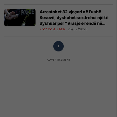
Arrestohet 32 vjeçari në Fushë
Kosovë, dyshohet se strehoi një të
dyshuar për "Vrasje e rëndë në
tentativë"
Kronika e Zezë
25/09/2025
1