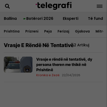
Ballina
Botërori 2026
Eksperti
Të fundit
Prishtina
Prizreni
Peja
Ferizaj
Gjakova
Mitrov
Vrasje E Rëndë Në Tentativë
2 Artikuj
Vrasje e rëndë në tentativë, dy
persona theren me thikë në
Prishtinë
Kronika e Zezë
22/04/2026