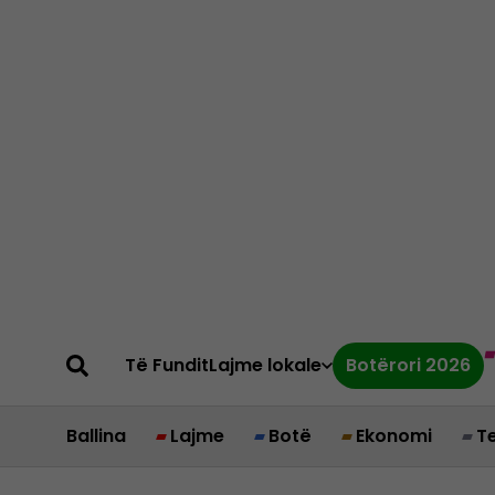
Të Fundit
Lajme lokale
Botërori 2026
Ballina
Lajme
Botë
Ekonomi
T