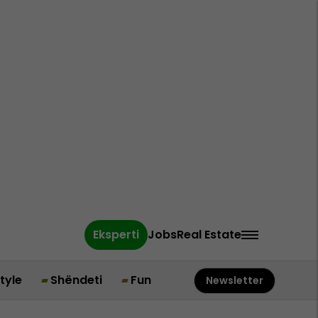
Eksperti
Jobs
Real Estate
style
Shëndeti
Fun
Newsletter