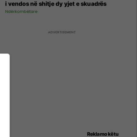
i vendos në shitje dy yjet e skuadrës
Ndërkombëtare
Reklamo këtu