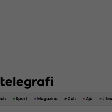
ech
Sport
Magazina
Cult
Ajo
Life