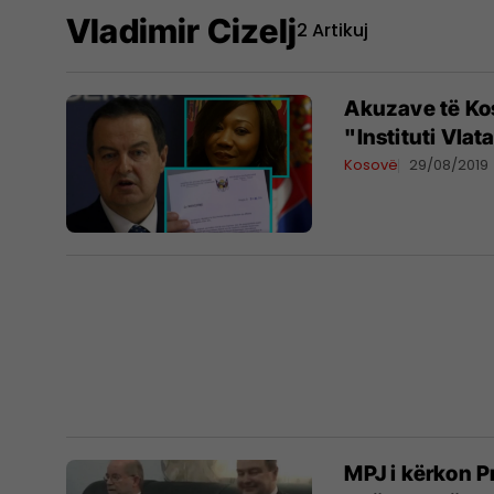
Vladimir Cizelj
2 Artikuj
Akuzave të Kos
"Instituti Vla
Kosovë
29/08/2019
MPJ i kërkon Pr