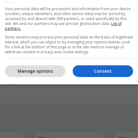
Your personal data will be processed and information from your device
(cookies, unique identifiers, and other device data) may be stored by,
accessed by and shared with 369 partners, or used specifically by this
site. We and our partners may use precise geolocation data.
List of
partners.
Some vendors may process your personal data on the basis of legitimate
interest, which you can object to by managing your options below. Look
for a link at the bottom of this page or in the site menu to manage or
withdraw consent in privacy and cookie settings.
eri ma kjut najher vjen
Me ju në çdo kilometër 
Manage options
Consent
rë në Burger King
EXFIS
r King