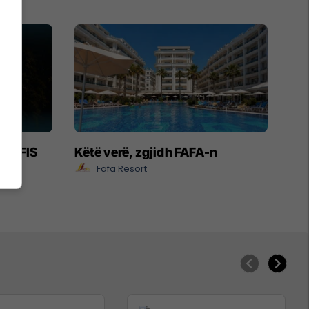
- EXFIS
Këtë verë, zgjidh FAFA-n
Fafa Resort