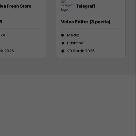
iva Fresh Store
Telegrafi
 B
Video Editor (3 pozita)
tikë
Media
Prishtinë
rik 2026
20 Korrik 2026