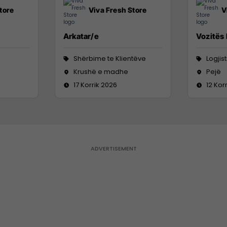
tore
Viva Fresh Store
V
Arkatar/e
Vozitës
Shërbime te Klientëve
Logjis
Krushë e madhe
Pejë
17 Korrik 2026
12 Kor