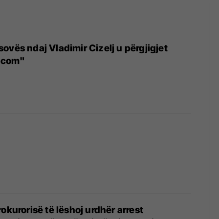
ovës ndaj Vladimir Cizelj u përgjigjet
tacom"
okurorisë të lëshoj urdhër arrest