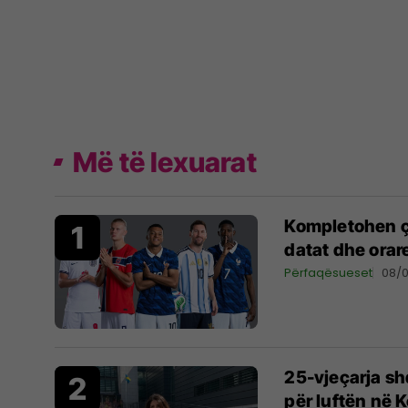
Më të lexuarat
Kompletohen çe
datat dhe orar
Përfaqësueset
08/
25-vjeçarja s
për luftën në 