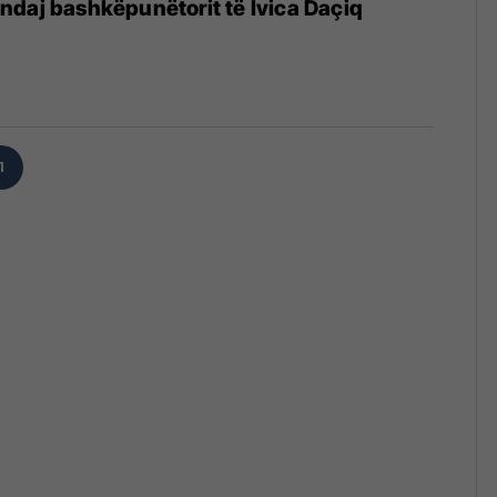
daj bashkëpunëtorit të Ivica Daçiq
1