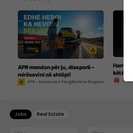
Hamburg
APR mendon për ju, diasporë –
këtë ve
mirësevini në shtëpi!
Burge
APR - Asistencë E Përgjithshme Rrugore
Jobs
Real Estate