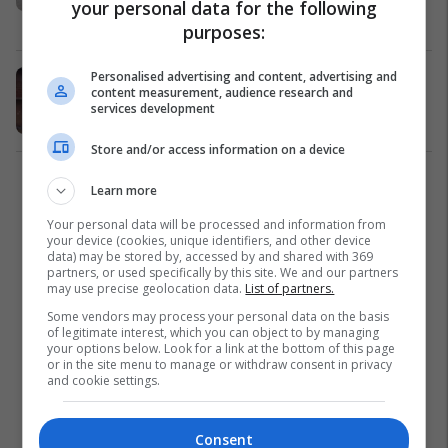
your personal data for the following
Kosovë
17/09/2022
purposes:
Personalised advertising and content, advertising and
Reshjet e dendura të shiut
content measurement, audience research and
vërshojnë fshatrat e Rahovecit
services development
Kosovë
17/09/2022
Store and/or access information on a device
2
Learn more
Your personal data will be processed and information from
your device (cookies, unique identifiers, and other device
data) may be stored by, accessed by and shared with 369
partners, or used specifically by this site. We and our partners
may use precise geolocation data.
List of partners.
Some vendors may process your personal data on the basis
of legitimate interest, which you can object to by managing
your options below. Look for a link at the bottom of this page
or in the site menu to manage or withdraw consent in privacy
and cookie settings.
Consent