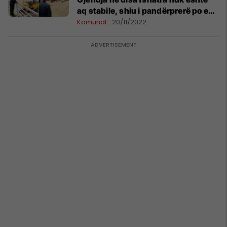
aq stabile, shiu i pandërprerë po e
vështirëson menaxhimin e situatës
Komunat
20/11/2022