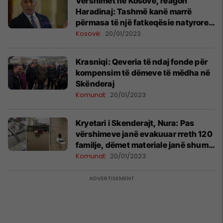
Vërshimet në Kosovë, reagon
Haradinaj: Tashmë kanë marrë
përmasa të një fatkeqësie natyrore,
të formohet Fondi Emergjent
Kosovë
20/01/2023
Krasniqi: Qeveria të ndaj fonde për
kompensim të dëmeve të mëdha në
Skënderaj
Komunat
20/01/2023
Kryetari i Skenderajt, Nura: Pas
vërshimeve janë evakuuar rreth 120
familje, dëmet materiale janë shumë
të mëdha
Komunat
20/01/2023