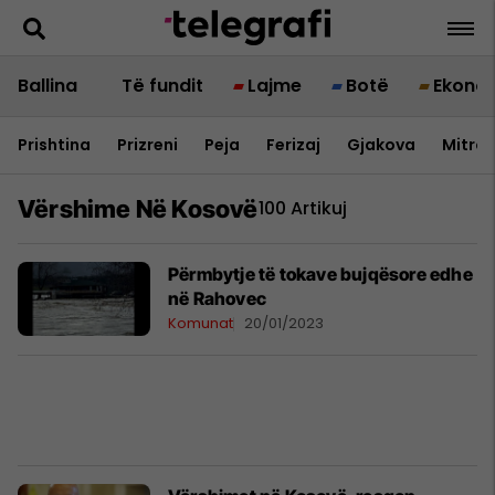
Ballina
Të fundit
Lajme
Botë
Ekono
Prishtina
Prizreni
Peja
Ferizaj
Gjakova
Mitrov
Vërshime Në Kosovë
100 Artikuj
Përmbytje të tokave bujqësore edhe
në Rahovec
Komunat
20/01/2023