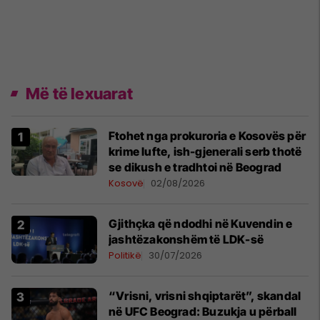
Më të lexuarat
Ftohet nga prokuroria e Kosovës për
krime lufte, ish-gjenerali serb thotë
se dikush e tradhtoi në Beograd
Kosovë
02/08/2026
Gjithçka që ndodhi në Kuvendin e
jashtëzakonshëm të LDK-së
Politikë
30/07/2026
“Vrisni, vrisni shqiptarët”, skandal
në UFC Beograd: Buzukja u përball