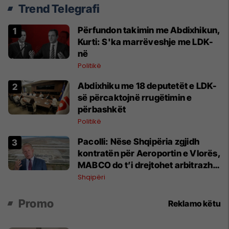
Trend Telegrafi
Përfundon takimin me Abdixhikun,
Kurti: S'ka marrëveshje me LDK-
në
Politikë
Abdixhiku me 18 deputetët e LDK-
së përcaktojnë rrugëtimin e
përbashkët
Politikë
Pacolli: Nëse Shqipëria zgjidh
kontratën për Aeroportin e Vlorës,
MABCO do t’i drejtohet arbitrazhit
ndërkombëtar
Shqipëri
Promo
Reklamo këtu