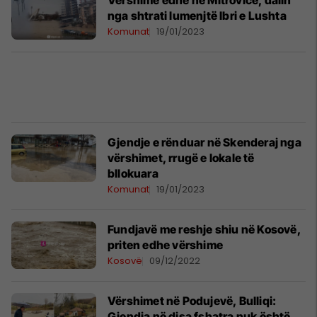
Vërshime edhe në Mitrovicë, dalin
nga shtrati lumenjtë Ibri e Lushta
Komunat
19/01/2023
Gjendje e rënduar në Skenderaj nga
vërshimet, rrugë e lokale të
bllokuara
Komunat
19/01/2023
Fundjavë me reshje shiu në Kosovë,
priten edhe vërshime
Kosovë
09/12/2022
Vërshimet në Podujevë, Bulliqi:
Gjendja në disa fshatra nuk është