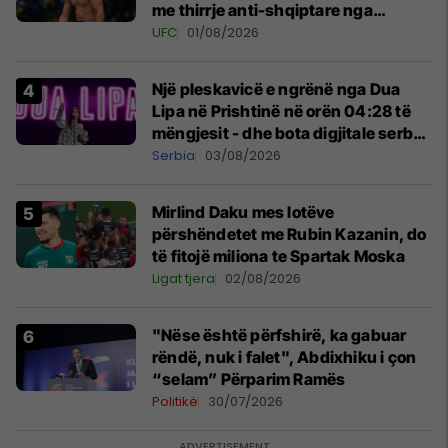
me thirrje anti-shqiptare nga
tribunat
UFC
01/08/2026
Një pleskavicë e ngrënë nga Dua
Lipa në Prishtinë në orën 04:28 të
mëngjesit - dhe bota digjitale serbe
shpall gjendjen e luftës
Serbia
03/08/2026
Mirlind Daku mes lotëve
përshëndetet me Rubin Kazanin, do
të fitojë miliona te Spartak Moska
Ligat tjera
02/08/2026
"Nëse është përfshirë, ka gabuar
rëndë, nuk i falet", Abdixhiku i çon
“selam” Përparim Ramës
Politikë
30/07/2026