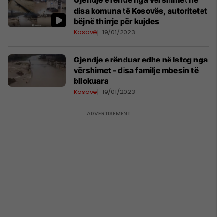
Gjendje e rëndë nga vërshimet në
disa komuna të Kosovës, autoritetet
bëjnë thirrje për kujdes
Kosovë
19/01/2023
Gjendje e rënduar edhe në Istog nga
vërshimet - disa familje mbesin të
bllokuara
Kosovë
19/01/2023