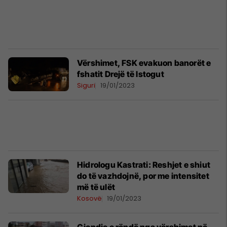
Vërshimet, FSK evakuon banorët e
fshatit Drejë të Istogut
Siguri
19/01/2023
Hidrologu Kastrati: Reshjet e shiut
do të vazhdojnë, por me intensitet
më të ulët
Kosovë
19/01/2023