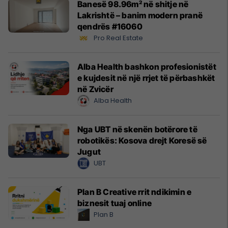
Banesë 98.96m² në shitje në
Lakrishtë – banim modern pranë
qendrës #16060
Pro Real Estate
Alba Health bashkon profesionistët
e kujdesit në një rrjet të përbashkët
në Zvicër
Alba Health
Nga UBT në skenën botërore të
robotikës: Kosova drejt Koresë së
Jugut
UBT
Plan B Creative rrit ndikimin e
biznesit tuaj online
Plan B