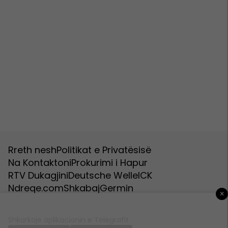
Rreth nesh
Politikat e Privatësisë
Na Kontaktoni
Prokurimi i Hapur
RTV Dukagjini
Deutsche Welle
ICK
Ndreqe.com
Shkabaj
Germin
×
Shkarkoje aplikacionin e Telegrafit