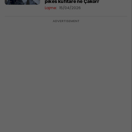
pikës kufitare në Çakorr
Lajme
15/04/2026