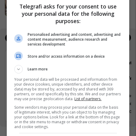
Telegrafi asks for your consent to use
për mëngjesin e fëmijëve
MEKA HALAL FOOD
your personal data for the following
purposes:
Personalised advertising and content, advertising and
Jobs
Real Estate
content measurement, audience research and
services development
Store and/or access information on a device
Shtëpia botuese “Dukagjini”
Shtëp
Learn more
Zyrtar/e për marrëdhënie me
Dizajner/e g
Your personal data will be processed and information from
your device (cookies, unique identifiers, and other device
publikun
data) may be stored by, accessed by and shared with 369
partners, or used specifically by this site. We and our partners
Marketing
Marketing dhe Reklamim
may use precise geolocation data.
List of partners.
Prishtinë
Prishtinë
Some vendors may process your personal data on the basis
3 Maj 202
of legitimate interest, which you can object to by managing
3 Maj 2026
your options below. Look for a link at the bottom of this page
or in the site menu to manage or withdraw consent in privacy
and cookie settings.