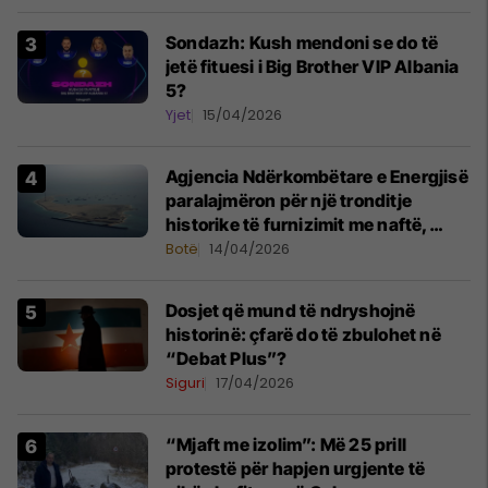
Sondazh: Kush mendoni se do të
jetë fituesi i Big Brother VIP Albania
5?
Yjet
15/04/2026
Agjencia Ndërkombëtare e Energjisë
paralajmëron për një tronditje
historike të furnizimit me naftë,
ndërsa lufta me Iranin mbyt tregjet
Botë
14/04/2026
globale
Dosjet që mund të ndryshojnë
historinë: çfarë do të zbulohet në
“Debat Plus”?
Siguri
17/04/2026
“Mjaft me izolim”: Më 25 prill
protestë për hapjen urgjente të