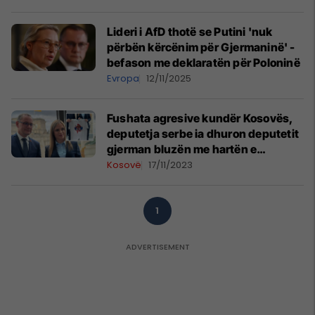
Lideri i AfD thotë se Putini 'nuk
përbën kërcënim për Gjermaninë' -
befason me deklaratën për Poloninë
Evropa
12/11/2025
Fushata agresive kundër Kosovës,
deputetja serbe ia dhuron deputetit
gjerman bluzën me hartën e
Kosovës, mbuluar me flamurin e
Kosovë
17/11/2023
Serbisë
1