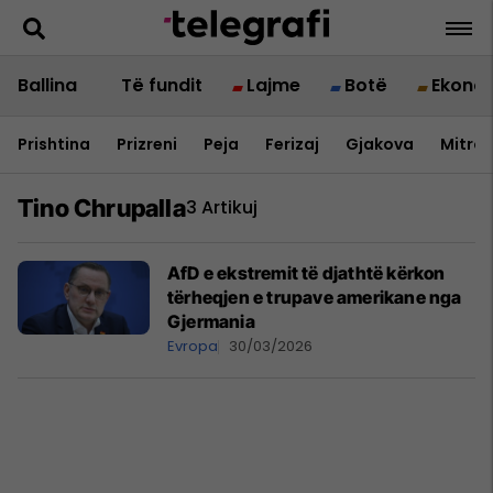
Ballina
Të fundit
Lajme
Botë
Ekono
Prishtina
Prizreni
Peja
Ferizaj
Gjakova
Mitrov
Tino Chrupalla
3 Artikuj
AfD e ekstremit të djathtë kërkon
tërheqjen e trupave amerikane nga
Gjermania
Evropa
30/03/2026