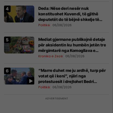
Deda: Nëse deri nesër nuk
konstituohet Kuvendi, të gjithë
deputetët do të bëjnë shkelje të
rëndë kushtetuese
Politikë
06/08/2026
Mediat gjermane publikojnë detaje
për aksidentin ku humbën jetën tre
mërgimtarë nga Komogllava e
Ferizajt
Kronika e Zezë
06/08/2026
“Marre duhet me ju ardhë, turp për
votat që i keni”, njëri nga
protestuesit i drejtohet Bedri
Hamzës
Politikë
06/08/2026