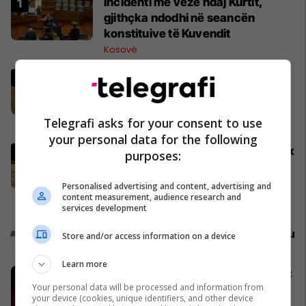
Incidenti me vezë ndaj Kurtit,
gjithçka ndodhi në seancën
konstituive të Kuvendit
Kosovë
Kurti: Nëse hedhja me vezë është
çmimi që duhet ta paguaj për t’u
takuar e bashkëbiseduar jam i
Telegrafi asks for your consent to use
lumtur ta bëj këtë
Politikë
your personal data for the following
Zelensky në Beograd: Ukraina nuk
purposes:
e ka ndryshuar qëndrimin për
Kosovën
Personalised advertising and content, advertising and
content measurement, audience research and
Politikë
services development
Promo
Reklamo këtu
Store and/or access information on a device
Learn more
Konkurset e javës në Telegrafi Jobs:
Your personal data will be processed and information from
Mundësi të reja për zhvillimin tuaj
your device (cookies, unique identifiers, and other device
profesional