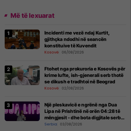
Më të lexuarat
Incidenti me vezë ndaj Kurtit,
gjithçka ndodhi në seancën
konstituive të Kuvendit
Kosovë
06/08/2026
Ftohet nga prokuroria e Kosovës për
krime lufte, ish-gjenerali serb thotë
se dikush e tradhtoi në Beograd
Kosovë
02/08/2026
Një pleskavicë e ngrënë nga Dua
Lipa në Prishtinë në orën 04:28 të
mëngjesit - dhe bota digjitale serbe
shpall gjendjen e luftës
Serbia
03/08/2026