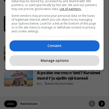
data) may be stored by, accessed by and shared with 369
Telegrafi Jobs
partners, or used specifically by this site. We and our partners
may use precise geolocation data.
List of partners.
Some vendors may process your personal data on the basis
IPKO, Sponsor i Artë i DokuFest
of legitimate interest, which you can object to by managing
2026, mbështet filmin dhe
your options below. Look for a link at the bottom of this page
or in the site menu to manage or withdraw consent in privacy
frymëzon gjeneratën e re të
and cookie settings.
krijuesve
IPKO
Consent
Pashtetat MEKA - zgjedhje praktike
për mëngjes, piknik dhe rrugë
MEKA HALAL FOOD
Manage options
A po don me rrnu n’deti? Kursimet
mund t’ju sjellin një banesë
Banka Ekonomike
Jobs
Real Estate