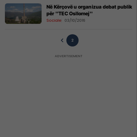
Në Kërçovë u organizua debat publik
për ''TEC Osllomej''
Sociale
03/10/2016
2