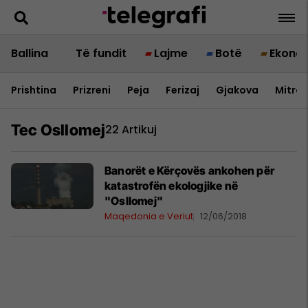
Ballina
Të fundit
Lajme
Botë
Ekono
Prishtina
Prizreni
Peja
Ferizaj
Gjakova
Mitrov
Tec Osllomej
22 Artikuj
Banorët e Kërçovës ankohen për
katastrofën ekologjike në
"Osllomej"
Maqedonia e Veriut
12/06/2018