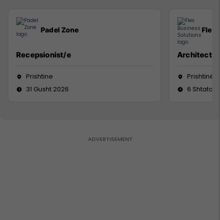
Padel Zone
Flex 
Recepsionist/e
Architect
Prishtine
Prishtinë
31 Gusht 2026
6 Shtator 