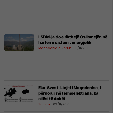
LSDM-ja do e rikthejë Osllomejën në
hartën e sistemit energjetik
Maqedonia e Veriut
06/11/2016
Eko-Svest: Linjiti i Maqedonisë, i
përdorur në termoelektrana, ka
cilësi të dobët
Sociale
02/11/2016