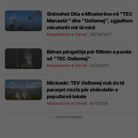
Shënohet Dita e Minatorëve në "TEC
Manastir" dhe "Osllomej", zgjedhen
minatorët më të mirë
Maqedonia e Veriut
28/08/2017
Bëhen përgatitje për fillimin e punës
së "TEC Osllomej"
Maqedonia e Veriut
14/01/2017
Mickoski: TEV Osllomej nuk do të
paraqet rrezik për shëndetin e
popullsisë lokale
Maqedonia e Veriut
16/11/2016