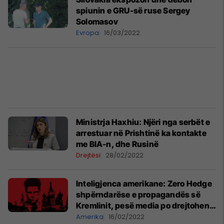
spiunin e GRU-së ruse Sergey
Solomasov
Evropa
16/03/2022
Ministrja Haxhiu: Njëri nga serbët e
arrestuar në Prishtinë ka kontakte
me BIA-n, dhe Rusinë
Drejtësi
28/02/2022
Inteligjenca amerikane: Zero Hedge
shpërndarëse e propagandës së
Kremlinit, pesë media po drejtohen
nga spiunët rusë
Amerika
16/02/2022