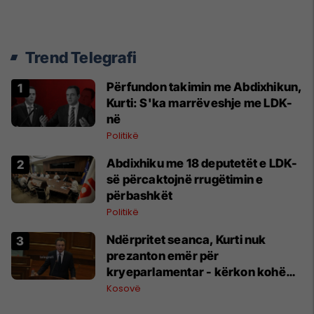
Trend Telegrafi
Përfundon takimin me Abdixhikun,
Kurti: S'ka marrëveshje me LDK-
në
Politikë
Abdixhiku me 18 deputetët e LDK-
së përcaktojnë rrugëtimin e
përbashkët
Politikë
Ndërpritet seanca, Kurti nuk
prezanton emër për
kryeparlamentar - kërkon kohë
shtesë për marrëveshje politike
Kosovë