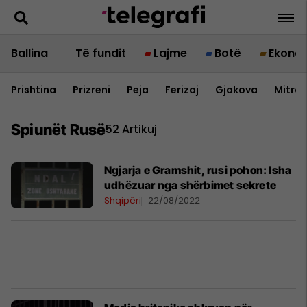
Ballina
Të fundit
Lajme
Botë
Ekono
Prishtina
Prizreni
Peja
Ferizaj
Gjakova
Mitrov
Spiunët Rusë
52 Artikuj
Ngjarja e Gramshit, rusi pohon: Isha
udhëzuar nga shërbimet sekrete
Shqipëri
22/08/2022