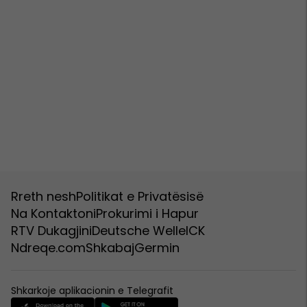
Rreth nesh
Politikat e Privatësisë
Na Kontaktoni
Prokurimi i Hapur
RTV Dukagjini
Deutsche Welle
ICK
Ndreqe.com
Shkabaj
Germin
Shkarkoje aplikacionin e Telegrafit