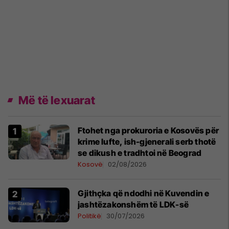
Më të lexuarat
Ftohet nga prokuroria e Kosovës për
krime lufte, ish-gjenerali serb thotë
se dikush e tradhtoi në Beograd
Kosovë
02/08/2026
Gjithçka që ndodhi në Kuvendin e
jashtëzakonshëm të LDK-së
Politikë
30/07/2026