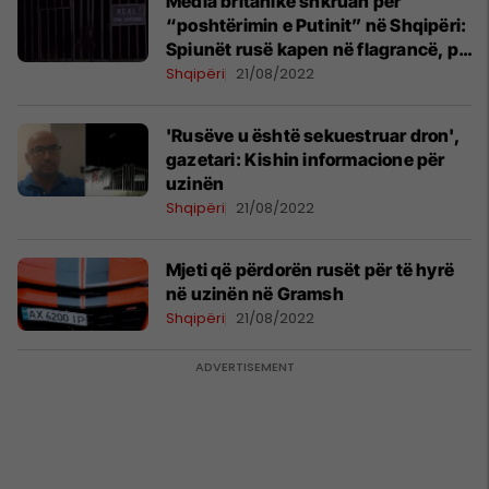
Media britanike shkruan për
“poshtërimin e Putinit” në Shqipëri:
Spiunët rusë kapen në flagrancë, po
përpiqeshin të hynin në fabrikën e
Shqipëri
21/08/2022
armëve
'Rusëve u është sekuestruar dron',
gazetari: Kishin informacione për
uzinën
Shqipëri
21/08/2022
Mjeti që përdorën rusët për të hyrë
në uzinën në Gramsh
Shqipëri
21/08/2022