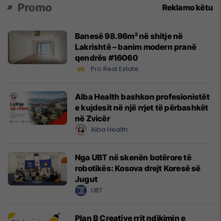
Promo
Reklamo këtu
Banesë 98.96m² në shitje në
Lakrishtë – banim modern pranë
qendrës #16060
Pro Real Estate
Alba Health bashkon profesionistët
e kujdesit në një rrjet të përbashkët
në Zvicër
Alba Health
Nga UBT në skenën botërore të
robotikës: Kosova drejt Koresë së
Jugut
UBT
Plan B Creative rrit ndikimin e