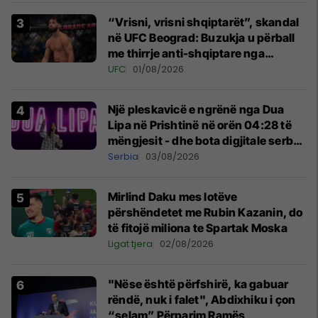
“Vrisni, vrisni shqiptarët”, skandal
në UFC Beograd: Buzukja u përball
me thirrje anti-shqiptare nga
tribunat
UFC
01/08/2026
Një pleskavicë e ngrënë nga Dua
Lipa në Prishtinë në orën 04:28 të
mëngjesit - dhe bota digjitale serbe
shpall gjendjen e luftës
Serbia
03/08/2026
Mirlind Daku mes lotëve
përshëndetet me Rubin Kazanin, do
të fitojë miliona te Spartak Moska
Ligat tjera
02/08/2026
"Nëse është përfshirë, ka gabuar
rëndë, nuk i falet", Abdixhiku i çon
“selam” Përparim Ramës