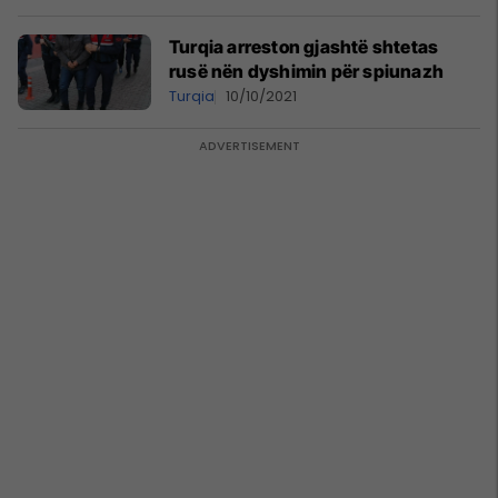
Turqia arreston gjashtë shtetas
rusë nën dyshimin për spiunazh
Turqia
10/10/2021