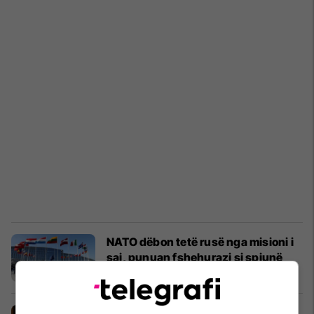
NATO dëbon tetë rusë nga misioni i
saj, punuan fshehurazi si spiunë
Nga Bota
07/10/2021
Operacion në shkallë të gjerë për