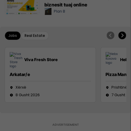
biznesit tuaj online
Plan B
Jobs
Real Estate
Viva Fresh Store
Hebs
Arkatar/e
Pizza Man
Xërxë
Prishtinë
8 Gusht 2026
7 Gusht 2