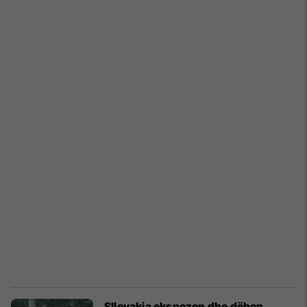
Sllovakia ekspozon dhe dëbon