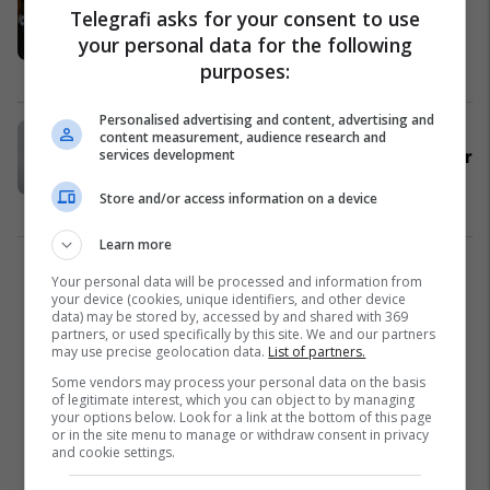
Telegrafi asks for your consent to use
arrestimin e spiunëve rusë në
your personal data for the following
Bullgarisë
purposes:
Bullgaria
19/03/2021
Personalised advertising and content, advertising and
Danimarka arreston një spiun rus,
content measurement, audience research and
services development
në këmbim të parave kishte siguruar
informacione për teknologjinë e
Store and/or access information on a device
energjisë
Evropa
09/12/2020
Learn more
2
Your personal data will be processed and information from
your device (cookies, unique identifiers, and other device
data) may be stored by, accessed by and shared with 369
partners, or used specifically by this site. We and our partners
may use precise geolocation data.
List of partners.
Some vendors may process your personal data on the basis
of legitimate interest, which you can object to by managing
your options below. Look for a link at the bottom of this page
or in the site menu to manage or withdraw consent in privacy
and cookie settings.