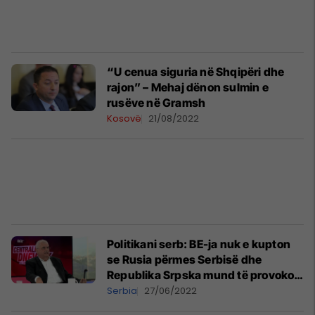
“U cenua siguria në Shqipëri dhe
rajon” – Mehaj dënon sulmin e
rusëve në Gramsh
Kosovë
21/08/2022
Politikani serb: BE-ja nuk e kupton
se Rusia përmes Serbisë dhe
Republika Srpska mund të provokojë
një luftë në Ballkan
Serbia
27/06/2022