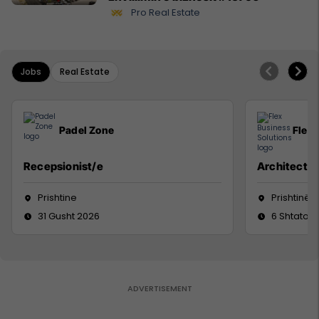
Pro Real Estate
Jobs
Real Estate
Padel Zone
Flex 
Recepsionist/e
Architect
Prishtine
Prishtinë
31 Gusht 2026
6 Shtator 