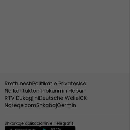
Rreth nesh
Politikat e Privatësisë
Na Kontaktoni
Prokurimi i Hapur
RTV Dukagjini
Deutsche Welle
ICK
Ndreqe.com
Shkabaj
Germin
Shkarkoje aplikacionin e Telegrafit