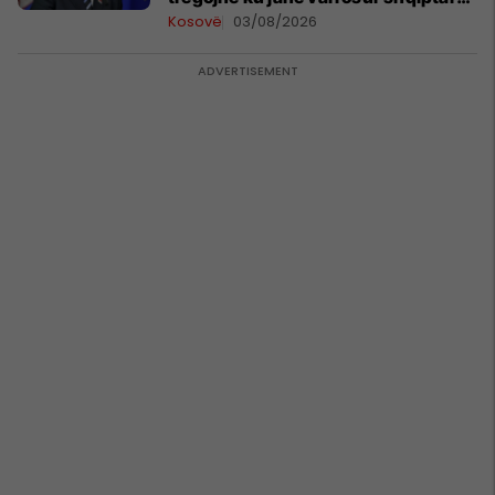
në Serbi
Kosovë
03/08/2026