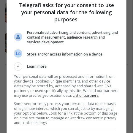
Telegrafi asks for your consent to use
​Të enjten dy seanca, në votim edhe
your personal data for the following
disa marrëveshje ndërkombëtare
purposes:
Kosovë
16/10/2023
Personalised advertising and content, advertising and
“E harruat policinë” – deputetët e
content measurement, audience research and
services development
AAK-së me aksion simbolik brenda
sallës së Kuvendit
Store and/or access information on a device
Kosovë
12/10/2023
Learn more
2
Your personal data will be processed and information from
your device (cookies, unique identifiers, and other device
data) may be stored by, accessed by and shared with 369
partners, or used specifically by this site. We and our partners
may use precise geolocation data.
List of partners.
Some vendors may process your personal data on the basis
of legitimate interest, which you can object to by managing
your options below. Look for a link at the bottom of this page
or in the site menu to manage or withdraw consent in privacy
and cookie settings.