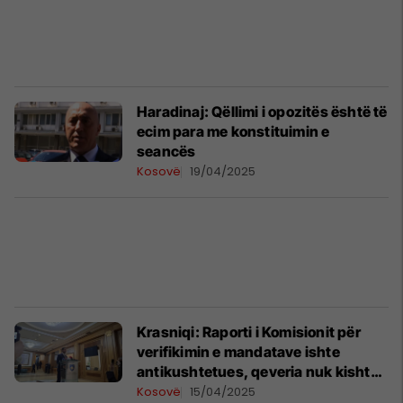
Haradinaj: Qëllimi i opozitës është të
ecim para me konstituimin e
seancës
Kosovë
19/04/2025
Krasniqi: Raporti i Komisionit për
verifikimin e mandatave ishte
antikushtetues, qeveria nuk kishte
dhënë dorëheqje
Kosovë
15/04/2025