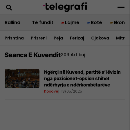
Ballina
Të fundit
Lajme
Botë
Ekono
Prishtina
Prizreni
Peja
Ferizaj
Gjakova
Mitrov
Seanca E Kuvendit
203 Artikuj
​Ngërçi në Kuvend, partitë s’lëvizin
nga pozicionet-opsion shihet
ndërhyrja e ndërkombëtarëve
Kosovë
18/05/2025