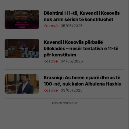
Dështimi i 11-të, Kuvendi i Kosovës
nuk arrin sërish të konstituohet
Kosovë
05/05/2025
Kuvendi i Kosovës përballë
bllokadës – nesër tentativa e 11-të
për konstituim
Kosovë
04/05/2025
​Krasniqi: As herën e parë dhe as të
100-në, nuk kalon Albulena Haxhiu
Kosovë
03/05/2025