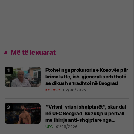
Më të lexuarat
Ftohet nga prokuroria e Kosovës për
krime lufte, ish-gjenerali serb thotë
se dikush e tradhtoi në Beograd
Kosovë
02/08/2026
“Vrisni, vrisni shqiptarët”, skandal
në UFC Beograd: Buzukja u përball
me thirrje anti-shqiptare nga
tribunat
UFC
01/08/2026