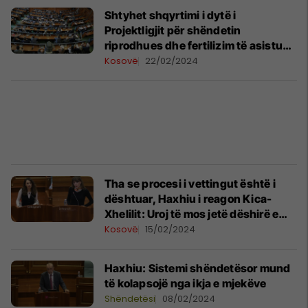
Shtyhet shqyrtimi i dytë i
Projektligjit për shëndetin
riprodhues dhe fertilizim të asistuar
mjekësor
Kosovë
22/02/2024
Tha se procesi i vettingut është i
dështuar, Haxhiu i reagon Kica-
Xhelilit: Uroj të mos jetë dëshirë e
jotja kjo
Kosovë
15/02/2024
Haxhiu: Sistemi shëndetësor mund
të kolapsojë nga ikja e mjekëve
Shëndetësi
08/02/2024