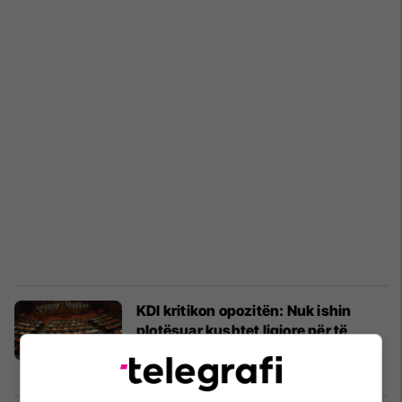
KDI kritikon opozitën: Nuk ishin
plotësuar kushtet ligjore për të
filluar seancën për policinë
Kosovë
20/10/2023