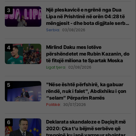
Një pleskavicë e ngrënë nga Dua
Lipa në Prishtinë në orën 04:28 të
mëngjesit - dhe bota digjitale serbe
shpall gjendjen e luftës
Serbia
03/08/2026
Mirlind Daku mes lotëve
përshëndetet me Rubin Kazanin, do
të fitojë miliona te Spartak Moska
Ligat tjera
02/08/2026
"Nëse është përfshirë, ka gabuar
rëndë, nuk i falet", Abdixhiku i çon
“selam” Përparim Ramës
Politikë
30/07/2026
​Deklarata skandaloze e Daçiqit më
2020: Çka t'u bëjmë serbëve që
tregojnë ku janë varrosur shqiptarët