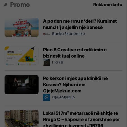
Promo
Reklamo këtu
A po don me rrnu n’deti? Kursimet
mund t’ju sjellin një banesë
Banka Ekonomike
Plan B Creative rrit ndikimin e
biznesit tuaj online
Plan B
Po kërkoni mjek apo klinikë në
Kosovë? Njihuni me
GjejeMjekun.com
GjejeMjekun
Lokal 517m² me tarracë në shitje te
Rruga C – hapësirë e favorshme për
zhvillimin e biznesit #15796