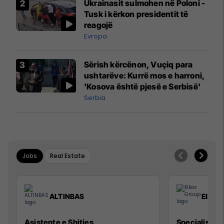
Ukrainasit sulmohen në Poloni -
Mançesterit
Tusk i kërkon presidentit të
reagojë
Evropa
Sërish kërcënon, Vuçiq para
ushtarëve: Kurrë mos e harroni,
'Kosova është pjesë e Serbisë'
Serbia
Jobs
Real Estate
ALTINBAS
Elkos
Asistente e Shitjes
Specialist Mi