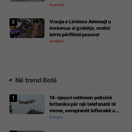
Kosovë
Vrasja e Liridona Ademajt u
inskenua si grabitje, motivi
ishte përfitimi pasuror
Drejtësi
Në trend Botë
14-vjeçari ndihmon policinë
britanike për një telefonatë të
rreme, aeroplanët luftarakë u
ngritën në ajër për të
Evropa
interceptuar fluturaken e Qatar
Airways që po shkonte drejt