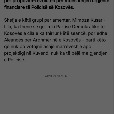
për propozim-rezolutën për mbështetjen urgjente
financiare të Policisë së Kosovës.
Shefja e këtij grupi parlamentar, Mimoza Kusari-
Lila, ka thënë se qëllimi i Partisë Demokratike të
Kosovës e cila e ka thirrur këtë seancë, por edhe i
Aleancës për Ardhmërinë e Kosovës – parti këto
që nuk po votojnë asnjë marrëveshje apo
projektligj në Kuvend, nuk ka të bëjë me gjendjen
e Policisë.