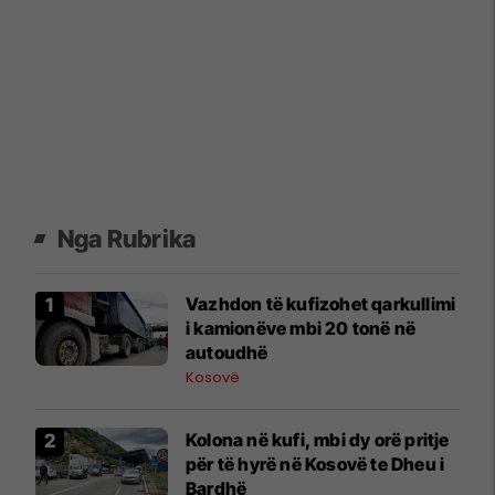
Nga Rubrika
Vazhdon të kufizohet qarkullimi
i kamionëve mbi 20 tonë në
autoudhë
Kosovë
Kolona në kufi, mbi dy orë pritje
për të hyrë në Kosovë te Dheu i
Bardhë