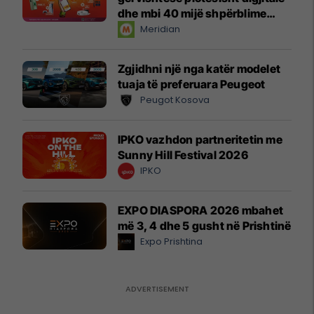
dhe mbi 40 mijë shpërblime
instant!
Meridian
Zgjidhni një nga katër modelet
tuaja të preferuara Peugeot
Peugot Kosova
IPKO vazhdon partneritetin me
Sunny Hill Festival 2026
IPKO
EXPO DIASPORA 2026 mbahet
më 3, 4 dhe 5 gusht në Prishtinë
Expo Prishtina