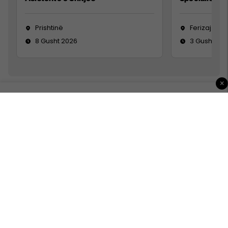
Prishtinë
Ferizaj
8 Gusht 2026
3 Gusht 20
×