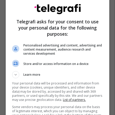
Telegrafi asks for your consent to use
your personal data for the following
Policia E Kosovës
Deputetët E Vv-Së
purposes:
Seanca E Kuvendit
Mimoza Kusari-Lila
Personalised advertising and content, advertising and
content measurement, audience research and
services development
Store and/or access information on a device
Learn more
Your personal data will be processed and information from
your device (cookies, unique identifiers, and other device
data) may be stored by, accessed by and shared with 369
partners, or used specifically by this site. We and our partners
may use precise geolocation data.
List of partners.
Some vendors may process your personal data on the basis
of legitimate interest, which you can object to by managing