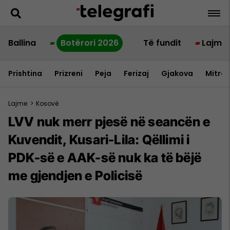
Ballina
Botërori 2026
Të fundit
Lajme
Prishtina
Prizreni
Peja
Ferizaj
Gjakova
Mitrov
Lajme
>
Kosovë
LVV nuk merr pjesë në seancën e
Kuvendit, Kusari-Lila: Qëllimi i
PDK-së e AAK-së nuk ka të bëjë
me gjendjen e Policisë