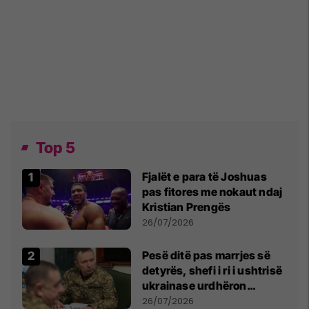
Top 5
Fjalët e para të Joshuas
pas fitores me nokaut ndaj
Kristian Prengës
26/07/2026
Pesë ditë pas marrjes së
detyrës, shefi i ri i ushtrisë
ukrainase urdhëron
kontroll të madh
26/07/2026