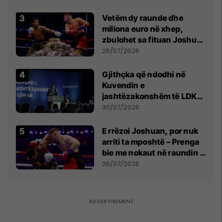
Vetëm dy raunde dhe
miliona euro në xhep,
zbulohet sa fituan Joshua
e Prenga
26/07/2026
Gjithçka që ndodhi në
Kuvendin e
jashtëzakonshëm të LDK-
së
30/07/2026
E rrëzoi Joshuan, por nuk
arriti ta mposhtë – Prenga
bie me nokaut në raundin e
dytë
26/07/2026