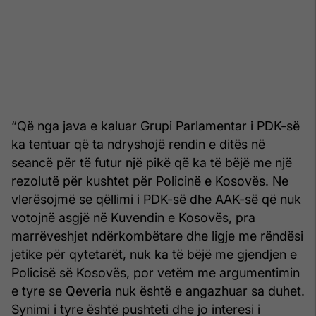
“Që nga java e kaluar Grupi Parlamentar i PDK-së
ka tentuar që ta ndryshojë rendin e ditës në
seancë për të futur një pikë që ka të bëjë me një
rezolutë për kushtet për Policinë e Kosovës. Ne
vlerësojmë se qëllimi i PDK-së dhe AAK-së që nuk
votojnë asgjë në Kuvendin e Kosovës, pra
marrëveshjet ndërkombëtare dhe ligje me rëndësi
jetike për qytetarët, nuk ka të bëjë me gjendjen e
Policisë së Kosovës, por vetëm me argumentimin
e tyre se Qeveria nuk është e angazhuar sa duhet.
Synimi i tyre është pushteti dhe jo interesi i