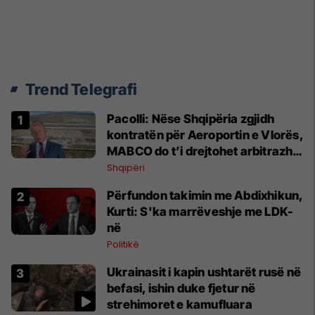
Trend Telegrafi
Pacolli: Nëse Shqipëria zgjidh
kontratën për Aeroportin e Vlorës,
MABCO do t’i drejtohet arbitrazhit
ndërkombëtar
Shqipëri
Përfundon takimin me Abdixhikun,
Kurti: S'ka marrëveshje me LDK-
në
Politikë
Ukrainasit i kapin ushtarët rusë në
befasi, ishin duke fjetur në
strehimoret e kamufluara