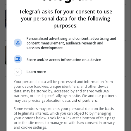
Telegrafi asks for your consent to use
Mbyllet protesta e opozitës,
your personal data for the following
Berisha: Ja vdekje, ja liri, ne do
purposes:
fitojmë
Shqipëri
08/05/2026
Personalised advertising and content, advertising and
content measurement, audience research and
services development
“E shiti veten në burg”, Salianji i
përgjigjet Berishës: Plaku i lumtur
Store and/or access information on a device
në azilin e Ramës, unë bëj burg, ti
bën lekë
Shqipëri
02/05/2026
Learn more
Your personal data will be processed and information from
your device (cookies, unique identifiers, and other device
2
data) may be stored by, accessed by and shared with 369
partners, or used specifically by this site. We and our partners
may use precise geolocation data.
List of partners.
Some vendors may process your personal data on the basis
of legitimate interest, which you can object to by managing
your options below. Look for a link at the bottom of this page
or in the site menu to manage or withdraw consent in privacy
and cookie settings.