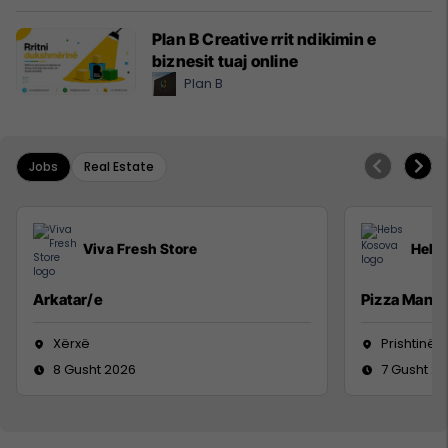
Plan B Creative rrit ndikimin e
biznesit tuaj online
Plan B
Jobs
Real Estate
Viva Fresh Store
Hebs
Arkatar/e
Pizza Man
Xërxë
Prishtinë
8 Gusht 2026
7 Gusht 2