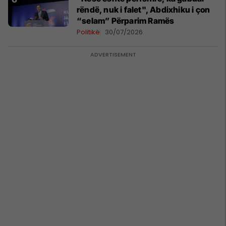
rëndë, nuk i falet", Abdixhiku i çon
“selam” Përparim Ramës
Politikë
30/07/2026