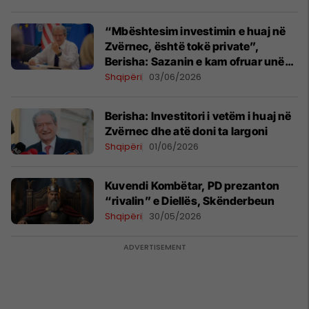
“Mbështesim investimin e huaj në
Zvërnec, është tokë private”,
Berisha: Sazanin e kam ofruar unë
dhe Nano, hipokritët derdhin lot
Shqipëri
03/06/2026
krokodili
Berisha: Investitori i vetëm i huaj në
Zvërnec dhe atë doni ta largoni
Shqipëri
01/06/2026
Kuvendi Kombëtar, PD prezanton
“rivalin” e Diellës, Skënderbeun
Shqipëri
30/05/2026