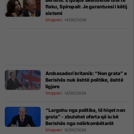
Berisha: E quajte Skënderbe dhe të
flaku, Spiropali: Je garantuesi i këtij
sistemi
Shqipëri
14/05/2026
Ambasadori britanik: “Non grata” e
Berishës nuk është politike, është
ligjore
Shqipëri
13/05/2026
“Largohu nga politika, të hiqet non
grata” - zbulohet oferta që iu bë
Berishës nga ndërkombëtarët
Shqipëri
12/05/2026