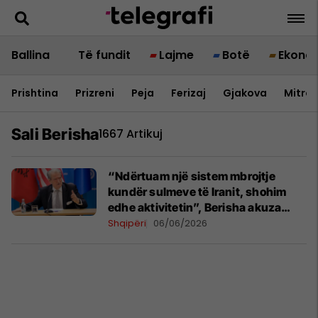
Ballina
Të fundit
Lajme
Botë
Ekono
Prishtina
Prizreni
Peja
Ferizaj
Gjakova
Mitrov
Sali Berisha
1667 Artikuj
“Ndërtuam një sistem mbrojtje
kundër sulmeve të Iranit, shohim
edhe aktivitetin”, Berisha akuza
Ramës: Skandal, përdor
Shqipëri
06/06/2026
teknologjinë për të përgjuar
protestuesit