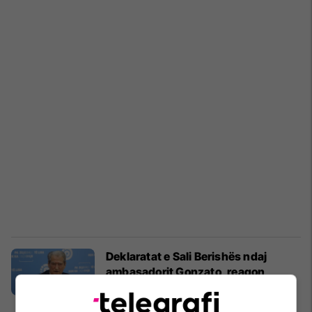
Deklaratat e Sali Berishës ndaj
ambasadorit Gonzato, reagon
Bashkimi Evropian
Shqipëri
10/05/2026