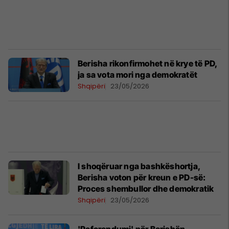
Berisha rikonfirmohet në krye të PD,
ja sa vota mori nga demokratët
Shqipëri
23/05/2026
I shoqëruar nga bashkëshortja,
Berisha voton për kreun e PD-së:
Proces shembullor dhe demokratik
Shqipëri
23/05/2026