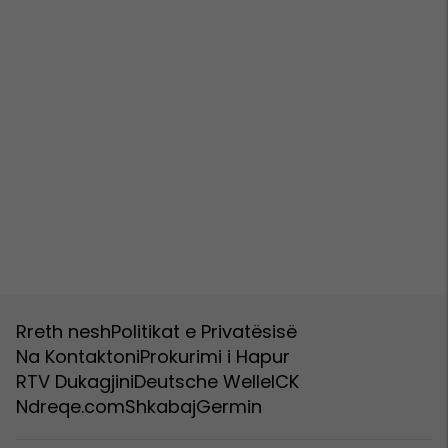
Rreth nesh
Politikat e Privatësisë
Na Kontaktoni
Prokurimi i Hapur
RTV Dukagjini
Deutsche Welle
ICK
Ndreqe.com
Shkabaj
Germin