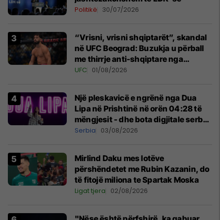
Politikë
30/07/2026
“Vrisni, vrisni shqiptarët”, skandal
në UFC Beograd: Buzukja u përball
me thirrje anti-shqiptare nga
tribunat
UFC
01/08/2026
Një pleskavicë e ngrënë nga Dua
Lipa në Prishtinë në orën 04:28 të
mëngjesit - dhe bota digjitale serbe
shpall gjendjen e luftës
Serbia
03/08/2026
Mirlind Daku mes lotëve
përshëndetet me Rubin Kazanin, do
të fitojë miliona te Spartak Moska
Ligat tjera
02/08/2026
"Nëse është përfshirë, ka gabuar