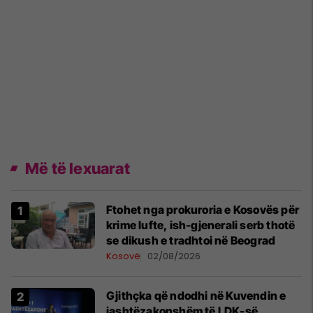
Më të lexuarat
Ftohet nga prokuroria e Kosovës për
krime lufte, ish-gjenerali serb thotë
se dikush e tradhtoi në Beograd
Kosovë
02/08/2026
Gjithçka që ndodhi në Kuvendin e
jashtëzakonshëm të LDK-së