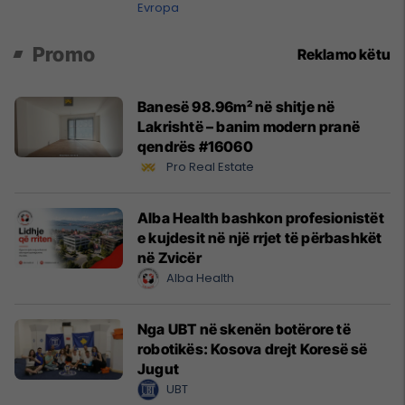
Evropa
Promo
Reklamo këtu
Banesë 98.96m² në shitje në
Lakrishtë – banim modern pranë
qendrës #16060
Pro Real Estate
Alba Health bashkon profesionistët
e kujdesit në një rrjet të përbashkët
në Zvicër
Alba Health
Nga UBT në skenën botërore të
robotikës: Kosova drejt Koresë së
Jugut
UBT