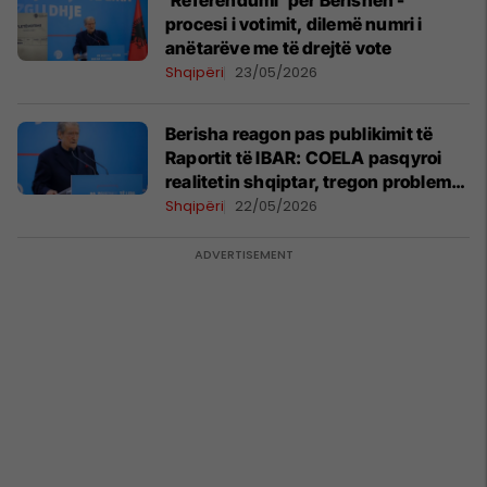
'Referendumi' për Berishën -
procesi i votimit, dilemë numri i
anëtarëve me të drejtë vote
Shqipëri
23/05/2026
Berisha reagon pas publikimit të
Raportit të IBAR: COELA pasqyroi
realitetin shqiptar, tregon problemet
e qeverisjes
Shqipëri
22/05/2026