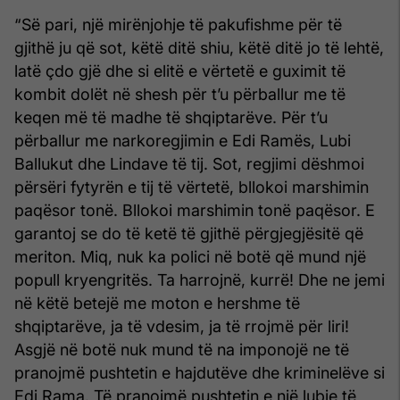
“Së pari, një mirënjohje të pakufishme për të
gjithë ju që sot, këtë ditë shiu, këtë ditë jo të lehtë,
latë çdo gjë dhe si elitë e vërtetë e guximit të
kombit dolët në shesh për t’u përballur me të
keqen më të madhe të shqiptarëve. Për t’u
përballur me narkoregjimin e Edi Ramës, Lubi
Ballukut dhe Lindave të tij. Sot, regjimi dëshmoi
përsëri fytyrën e tij të vërtetë, bllokoi marshimin
paqësor tonë. Bllokoi marshimin tonë paqësor. E
garantoj se do të ketë të gjithë përgjegjësitë që
meriton. Miq, nuk ka polici në botë që mund një
popull kryengritës. Ta harrojnë, kurrë! Dhe ne jemi
në këtë betejë me moton e hershme të
shqiptarëve, ja të vdesim, ja të rrojmë për liri!
Asgjë në botë nuk mund të na imponojë ne të
pranojmë pushtetin e hajdutëve dhe kriminelëve si
Edi Rama. Të pranojmë pushtetin e një lubie të