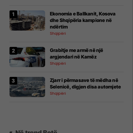
Ekonomia e Ballkanit, Kosova
dhe Shqipëria kampione në
ndërtim
Shqipëri
Grabitje me armë në një
argjendari në Kamëz
Shqipëri
Zjarr i përmasave të mëdha në
Selenicë, digjen disa automjete
Shqipëri
Në trend Botë