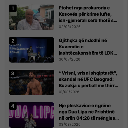
Ftohet nga prokuroria e
Kosovës për krime lufte,
ish-gjenerali serb thotë se
dikush e tradhtoi në
02/08/2026
Beograd
Gjithçka që ndodhi në
Kuvendin e
jashtëzakonshëm të LDK-
së
30/07/2026
“Vrisni, vrisni shqiptarët”,
skandal në UFC Beograd:
Buzukja u përball me thirrje
anti-shqiptare nga
01/08/2026
tribunat
Një pleskavicë e ngrënë
nga Dua Lipa në Prishtinë
në orën 04:28 të mëngjesit
- dhe bota digjitale serbe
03/08/2026