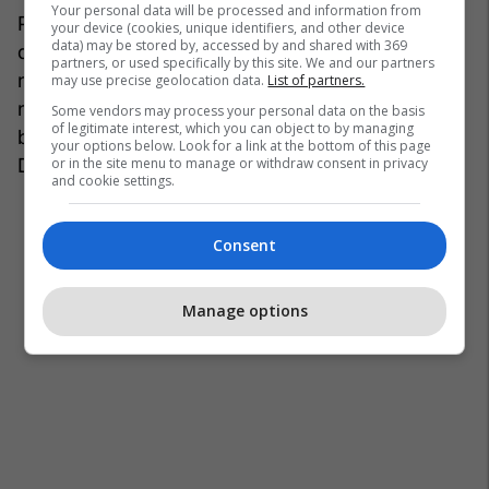
Your personal data will be processed and information from
Policia e Tiranës ka bërë të ditur edhe masat e
your device (cookies, unique identifiers, and other device
data) may be stored by, accessed by and shared with 369
qarkullimit rrugor. Nga ora 23:45 e së enjtes deri
partners, or used specifically by this site. We and our partners
në përfundim të protestës më 8 maj, është
may use precise geolocation data.
List of partners.
ndaluar qarkullimi dhe parkimi i automjeteve në
Some vendors may process your personal data on the basis
of legitimate interest, which you can object to by managing
bulevardin “Dëshmorët e Kombit”, nga “Ura e
your options below. Look for a link at the bottom of this page
or in the site menu to manage or withdraw consent in privacy
Dajtit” deri në rrugën “Ismail Qemali”.
and cookie settings.
Consent
Manage options