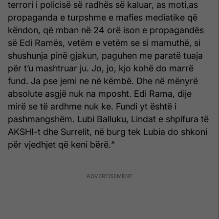
terrori i policisë së radhës së kaluar, as moti,as
propaganda e turpshme e mafies mediatike që
këndon, që mban në 24 orë ison e propagandës
së Edi Ramës, vetëm e vetëm se si mamuthë, si
shushunja pinë gjakun, paguhen me paratë tuaja
për t’u mashtruar ju. Jo, jo, kjo kohë do marrë
fund. Ja pse jemi ne në këmbë. Dhe në mënyrë
absolute asgjë nuk na mposht. Edi Rama, dije
mirë se të ardhme nuk ke. Fundi yt është i
pashmangshëm. Lubi Balluku, Lindat e shpifura të
AKSHI-t dhe Surrelit, në burg tek Lubia do shkoni
për vjedhjet që keni bërë.“