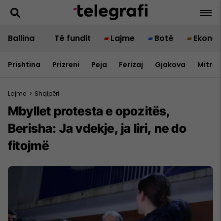
Ballina
Të fundit
Lajme
Botë
Ekono
Prishtina
Prizreni
Peja
Ferizaj
Gjakova
Mitrov
Lajme
>
Shqipëri
Mbyllet protesta e opozitës,
Berisha: Ja vdekje, ja liri, ne do
fitojmë