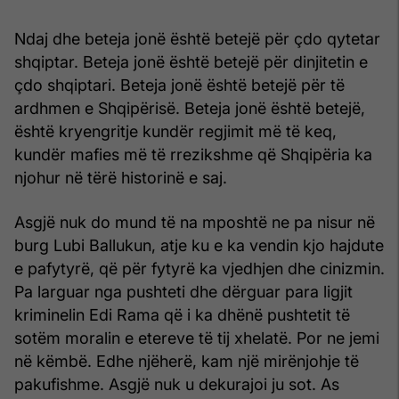
Ndaj dhe beteja jonë është betejë për çdo qytetar
shqiptar. Beteja jonë është betejë për dinjitetin e
çdo shqiptari. Beteja jonë është betejë për të
ardhmen e Shqipërisë. Beteja jonë është betejë,
është kryengritje kundër regjimit më të keq,
kundër mafies më të rrezikshme që Shqipëria ka
njohur në tërë historinë e saj.
Asgjë nuk do mund të na mposhtë ne pa nisur në
burg Lubi Ballukun, atje ku e ka vendin kjo hajdute
e pafytyrë, që për fytyrë ka vjedhjen dhe cinizmin.
Pa larguar nga pushteti dhe dërguar para ligjit
kriminelin Edi Rama që i ka dhënë pushtetit të
sotëm moralin e etereve të tij xhelatë. Por ne jemi
në këmbë. Edhe njëherë, kam një mirënjohje të
pakufishme. Asgjë nuk u dekurajoi ju sot. As