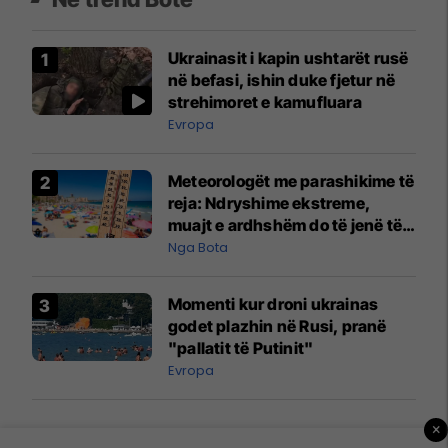
Ukrainasit i kapin ushtarët rusë
në befasi, ishin duke fjetur në
strehimoret e kamufluara
Evropa
Meteorologët me parashikime të
reja: Ndryshime ekstreme,
muajt e ardhshëm do të jenë të
pazakontë
Nga Bota
Momenti kur droni ukrainas
godet plazhin në Rusi, pranë
"pallatit të Putinit"
Evropa
×