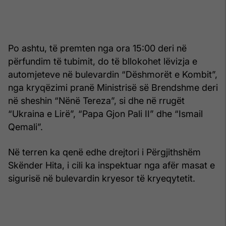
Po ashtu, të premten nga ora 15:00 deri në
përfundim të tubimit, do të bllokohet lëvizja e
automjeteve në bulevardin “Dëshmorët e Kombit”,
nga kryqëzimi pranë Ministrisë së Brendshme deri
në sheshin “Nënë Tereza”, si dhe në rrugët
“Ukraina e Lirë”, “Papa Gjon Pali II” dhe “Ismail
Qemali”.
Në terren ka qenë edhe drejtori i Përgjithshëm
Skënder Hita, i cili ka inspektuar nga afër masat e
sigurisë në bulevardin kryesor të kryeqytetit.