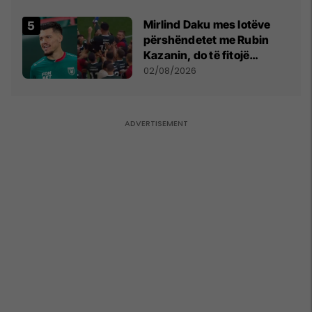
shpall gjendjen e luftës
Mirlind Daku mes lotëve
përshëndetet me Rubin
Kazanin, do të fitojë
miliona te Spartak Moska
02/08/2026