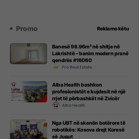
Promo
Reklamo këtu
Banesë 98.96m² në shitje në
Lakrishtë – banim modern pranë
qendrës #16060
Pro Real Estate
Alba Health bashkon
profesionistët e kujdesit në një
rrjet të përbashkët në Zvicër
Alba Health
Nga UBT në skenën botërore të
robotikës: Kosova drejt Koresë
së Jugut