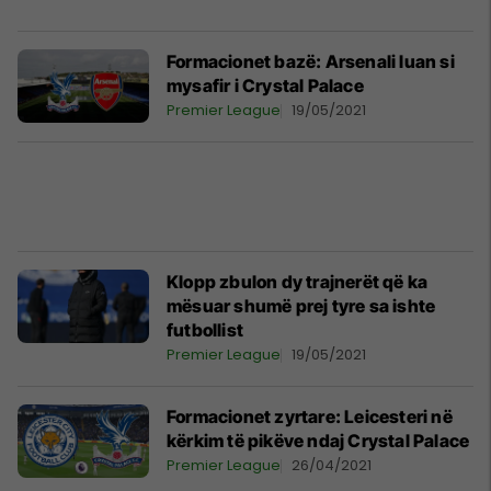
Formacionet bazë: Arsenali luan si
mysafir i Crystal Palace
Premier League
19/05/2021
Klopp zbulon dy trajnerët që ka
mësuar shumë prej tyre sa ishte
futbollist
Premier League
19/05/2021
Formacionet zyrtare: Leicesteri në
kërkim të pikëve ndaj Crystal Palace
Premier League
26/04/2021