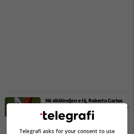
Në ditëlindjen e tij, Roberto Carlos
kujton: Capello më shpëtoi, pasi Roy
Hodgson më shkatërroi te Interi
Ndërkombëtare
10/04/2020
Telegrafi asks for your consent to use