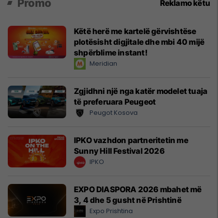
Promo
Reklamo këtu
Këtë herë me kartelë gërvishtëse
plotësisht digjitale dhe mbi 40 mijë
shpërblime instant!
Meridian
Zgjidhni një nga katër modelet tuaja
të preferuara Peugeot
Peugot Kosova
IPKO vazhdon partneritetin me
Sunny Hill Festival 2026
IPKO
EXPO DIASPORA 2026 mbahet më
3, 4 dhe 5 gusht në Prishtinë
Expo Prishtina