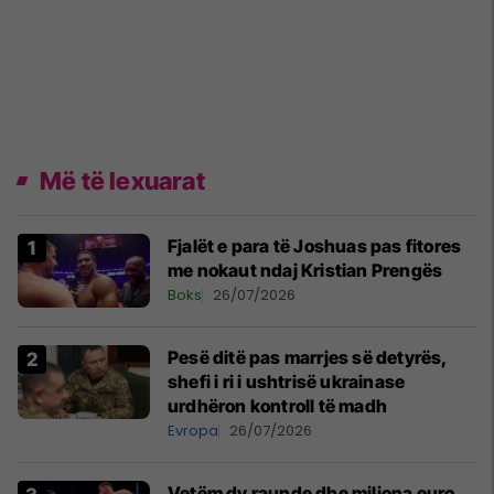
Më të lexuarat
Fjalët e para të Joshuas pas fitores
me nokaut ndaj Kristian Prengës
Boks
26/07/2026
Pesë ditë pas marrjes së detyrës,
shefi i ri i ushtrisë ukrainase
urdhëron kontroll të madh
Evropa
26/07/2026
Vetëm dy raunde dhe miliona euro