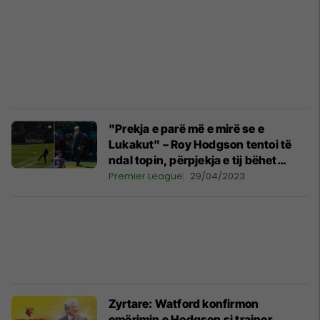
"Prekja e parë më e mirë se e
Lukakut" – Roy Hodgson tentoi të
ndal topin, përpjekja e tij bëhet
virale
Premier League
29/04/2023
Zyrtare: Watford konfirmon
emërimin e Hodgson si trajner