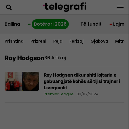
Ballina
Botërori 2026
Të fundit
Lajme
Prishtina
Prizreni
Peja
Ferizaj
Gjakova
Mitrov
Roy Hodgson
36 Artikuj
Roy Hodgson dikur shiti lojtarin e
gabuar gjatë kohës së tij si trajner i
Liverpoolit
Premier League
03/07/2024