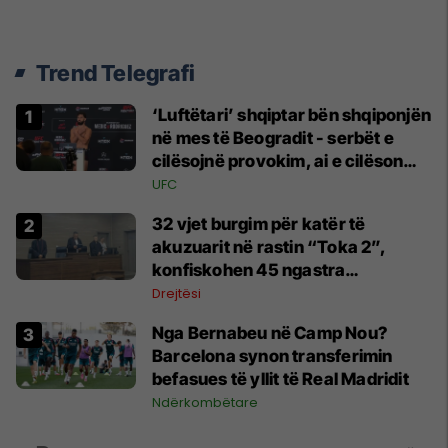
Trend Telegrafi
‘Luftëtari’ shqiptar bën shqiponjën
në mes të Beogradit - serbët e
cilësojnë provokim, ai e cilëson
simbol të identitetit
UFC
32 vjet burgim për katër të
akuzuarit në rastin “Toka 2”,
konfiskohen 45 ngastra
kadastrale
Drejtësi
Nga Bernabeu në Camp Nou?
Barcelona synon transferimin
befasues të yllit të Real Madridit
Ndërkombëtare