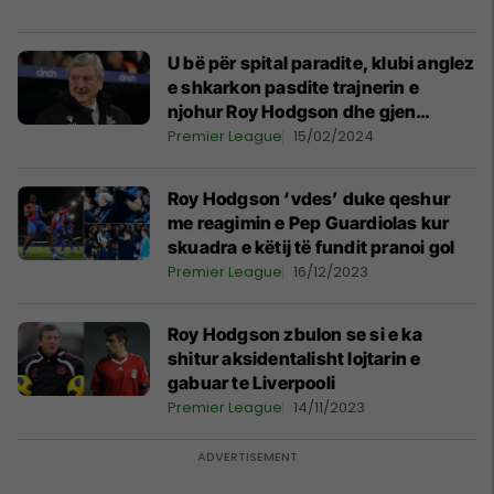
U bë për spital paradite, klubi anglez
e shkarkon pasdite trajnerin e
njohur Roy Hodgson dhe gjen
zëvendësuesin e tij
Premier League
15/02/2024
Roy Hodgson ‘vdes’ duke qeshur
me reagimin e Pep Guardiolas kur
skuadra e këtij të fundit pranoi gol
Premier League
16/12/2023
Roy Hodgson zbulon se si e ka
shitur aksidentalisht lojtarin e
gabuar te Liverpooli
Premier League
14/11/2023