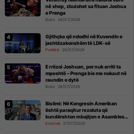
në xhep, zbulohet sa fituan Joshua
e Prenga
Boks
26/07/2026
Gjithçka që ndodhi në Kuvendin e
jashtëzakonshëm të LDK-së
Politikë
30/07/2026
E rrëzoi Joshuan, por nuk arriti ta
mposhtë – Prenga bie me nokaut në
raundin e dytë
Boks
26/07/2026
Bislimi: Në Kongresin Amerikan
është paraqitur rezoluta që
kundërshton mbajtjen e Asamblesë
Parlamentare të OSBE-së në
Kosovë
27/07/2026
Beograd