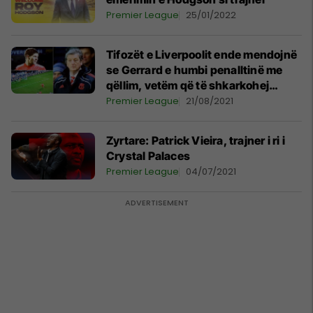
Premier League
25/01/2022
Tifozët e Liverpoolit ende mendojnë
se Gerrard e humbi penalltinë me
qëllim, vetëm që të shkarkohej
Hodgson
Premier League
21/08/2021
Zyrtare: Patrick Vieira, trajner i ri i
Crystal Palaces
Premier League
04/07/2021