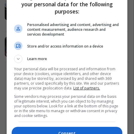
Formacionet startuese: Arsenali në
your personal data for the following
kërkim të triumfit ndaj Crystal
purposes:
Palace
Premier League
27/10/2019
Personalised advertising and content, advertising and
content measurement, audience research and
services development
Hodgson mohon të ketë kërkuar
Store and/or access information on a device
Zaha largimin drejt Arsenalit
Premier League
20/07/2019
Learn more
Your personal data will be processed and information from
1
your device (cookies, unique identifiers, and other device
data) may be stored by, accessed by and shared with 369
partners, or used specifically by this site. We and our partners
may use precise geolocation data.
List of partners.
Some vendors may process your personal data on the basis
of legitimate interest, which you can object to by managing
your options below. Look for a link at the bottom of this page
or in the site menu to manage or withdraw consent in privacy
and cookie settings.
Consent