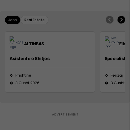
Jobs
Real Estate
ALTINBAS
Elko
Asistente e Shitjes
Specialist M
Prishtinë
Ferizaj
8 Gusht 2026
3 Gusht 2