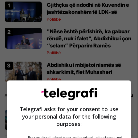
Gjithçka që ndodhi në Kuvendin e
jashtëzakonshëm të LDK-së
Politikë
"Nëse është përfshirë, ka gabuar
rëndë, nuk i falet", Abdixhiku i çon
“selam” Përparim Ramës
Politikë
Abdixhiku i mbijetoi nismës së
shkarkimit, flet Muhaxheri
Politikë
Promo
Reklamo këtu
Telegrafi asks for your consent to use
Zgjidhni një nga katër modelet tuaja
your personal data for the following
të preferuara Peugeot
purposes:
Peugot Kosova
Personalised advertising and content, advertising and