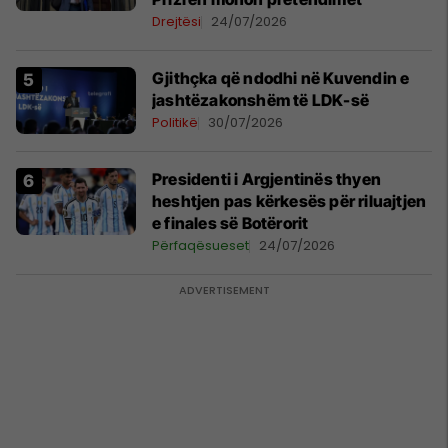
Drejtësi
24/07/2026
Gjithçka që ndodhi në Kuvendin e
jashtëzakonshëm të LDK-së
Politikë
30/07/2026
Presidenti i Argjentinës thyen
heshtjen pas kërkesës për riluajtjen
e finales së Botërorit
Përfaqësueset
24/07/2026