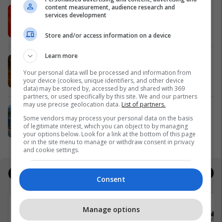
content measurement, audience research and
IPKO vazhdon partneritetin me
services development
Sunny Hill Festival 2026
IPKO
Store and/or access information on a device
Learn more
EXPO DIASPORA 2026 mbahet më
3, 4 dhe 5 gusht në Prishtinë
Your personal data will be processed and information from
your device (cookies, unique identifiers, and other device
Expo Prishtina
data) may be stored by, accessed by and shared with 369
partners, or used specifically by this site. We and our partners
may use precise geolocation data.
List of partners.
Holiday In 2 – banesa juaj për
Some vendors may process your personal data on the basis
pushime pranë detit
of legitimate interest, which you can object to by managing
Edil Project
your options below. Look for a link at the bottom of this page
or in the site menu to manage or withdraw consent in privacy
and cookie settings.
Jobs
Real Estate
Consent
Manage options
Elkos Group
Sola