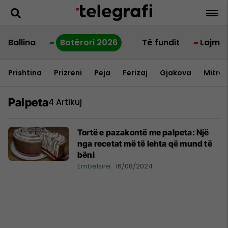
Ballina
Botërori 2026
Të fundit
Lajme
Prishtina
Prizreni
Peja
Ferizaj
Gjakova
Mitrov
Palpeta
4 Artikuj
Tortë e pazakontë me palpeta: Një
nga recetat më të lehta që mund të
bëni
Ëmbëlsirë
16/08/2024