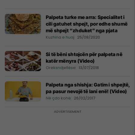
Palpeta turke me arra: Specialitet i
cili gatuhet shpejt, por edhe shumë
më shpejt “zhduket” nga pjata
Kuzhina e huaj
25/08/2020
Si të bëni shtojcën për palpeta në
katër mënyra (Video)
Oreksndjellëse
13/07/2018
Palpeta nga shishja: Gatim i shpejtë,
pa pasur nevojë të lani enë! (Video)
Në çdo kohë
26/02/2017