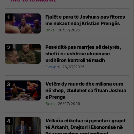
Fjalët e para të Joshuas pas fitores
me nokaut ndaj Kristian Prengës
Boks
26/07/2026
Pesë ditë pas marrjes së detyrës,
shefi i ri i ushtrisë ukrainase
urdhëron kontroll të madh
Evropa
26/07/2026
Vetëm dy raunde dhe miliona euro
në xhep, zbulohet sa fituan Joshua
e Prenga
Boks
26/07/2026
Vëllai iu etiketua si pjesëtar i grupit
të Arkanit, Drejtori i Ekonomisë në
Prizren mohon pretendimet