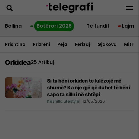
Ballina
Botërori 2026
Të fundit
Lajme
Prishtina
Prizreni
Peja
Ferizaj
Gjakova
Mitrov
Orkidea
25 Artikuj
Si ta bëni orkiden të lulëzojë më
shumë? Ka një gjë që duhet të bëni
sapo ta sillni në shtëpi
Këshilla Lifestyle
12/05/2026