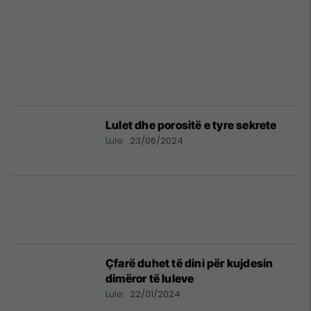
Lulet dhe porositë e tyre sekrete
Lule
23/06/2024
Çfarë duhet të dini për kujdesin
dimëror të luleve
Lule
22/01/2024