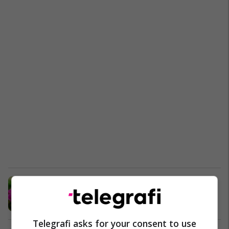
Me këtë truk, orkidetë do të
lulëzojnë me një forcë të vrullshme
Lule
14/05/2022
Telegrafi asks for your consent to use