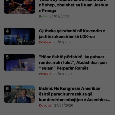
në xhep, zbulohet sa fituan Joshua
e Prenga
Boks
26/07/2026
Gjithçka që ndodhi në Kuvendin e
jashtëzakonshëm të LDK-së
Politikë
30/07/2026
"Nëse është përfshirë, ka gabuar
rëndë, nuk i falet", Abdixhiku i çon
“selam” Përparim Ramës
Politikë
30/07/2026
Bislimi: Në Kongresin Amerikan
është paraqitur rezoluta që
kundërshton mbajtjen e Asamblesë
Parlamentare të OSBE-së në
Kosovë
27/07/2026
Beograd