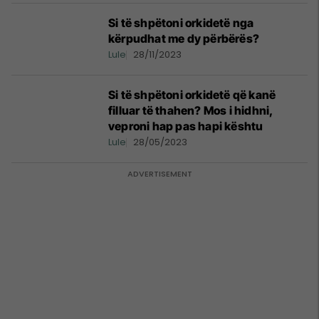
Si të shpëtoni orkidetë nga
kërpudhat me dy përbërës?
Lule
28/11/2023
Si të shpëtoni orkidetë që kanë
filluar të thahen? Mos i hidhni,
veproni hap pas hapi kështu
Lule
28/05/2023