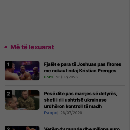
Më të lexuarat
Fjalët e para të Joshuas pas fitores
me nokaut ndaj Kristian Prengës
Boks
26/07/2026
Pesë ditë pas marrjes së detyrës,
shefi i ri i ushtrisë ukrainase
urdhëron kontroll të madh
Evropa
26/07/2026
Vetëm dy raunde dhe miliona euro