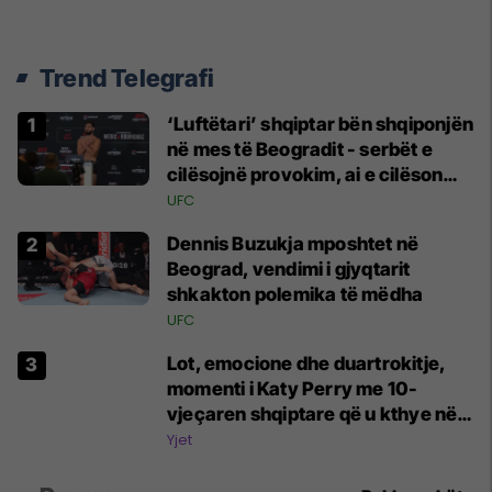
Trend Telegrafi
‘Luftëtari’ shqiptar bën shqiponjën
në mes të Beogradit - serbët e
cilësojnë provokim, ai e cilëson
simbol të identitetit
UFC
Dennis Buzukja mposhtet në
Beograd, vendimi i gjyqtarit
shkakton polemika të mëdha
UFC
Lot, emocione dhe duartrokitje,
momenti i Katy Perry me 10-
vjeçaren shqiptare që u kthye në
simbolin e natës në Sunny Hill
Yjet