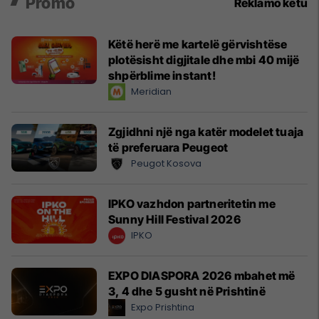
Promo
Reklamo këtu
Këtë herë me kartelë gërvishtëse
plotësisht digjitale dhe mbi 40 mijë
shpërblime instant!
Meridian
Zgjidhni një nga katër modelet tuaja
të preferuara Peugeot
Peugot Kosova
IPKO vazhdon partneritetin me
Sunny Hill Festival 2026
IPKO
EXPO DIASPORA 2026 mbahet më
3, 4 dhe 5 gusht në Prishtinë
Expo Prishtina