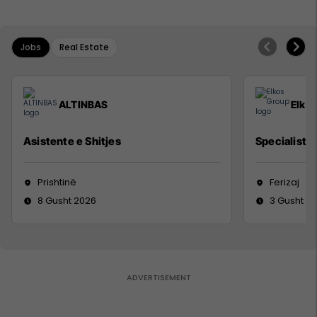
Jobs
Real Estate
ALTINBAS
Elko
Asistente e Shitjes
Specialist M
Prishtinë
Ferizaj
8 Gusht 2026
3 Gusht 2