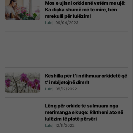
Mos e ujisni orkidenë vetëm me ujë:
Ka diçka shumë më të mirë, bën
mrekulli për lulëzim!
Lule
09/04/2023
Këshilla për t’i ndihmuar orkidetë që
t’i mbijetojnë dimrit
Lule
05/12/2022
Lëng për orkide të sulmuara nga
merimanga e kuqe: Riktheni ato në
lulëzim të plotë përsëri
Lule
12/11/2022