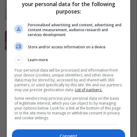
Vlerat shëndetësore të orkidesë
your personal data for the following
Lule
23/03/2022
purposes:
Personalised advertising and content, advertising and
content measurement, audience research and
Zhyteni këtë ushqim në ujë dhe
services development
ujisni orkidenë - do të lulëzojë gjatë
dhe me bollëk
Store and/or access information on a device
Lule
19/03/2022
Learn more
Your personal data will be processed and information from
1
your device (cookies, unique identifiers, and other device
data) may be stored by, accessed by and shared with 369
partners, or used specifically by this site. We and our partners
may use precise geolocation data.
List of partners.
Some vendors may process your personal data on the basis
of legitimate interest, which you can object to by managing
your options below. Look for a link at the bottom of this page
or in the site menu to manage or withdraw consent in privacy
and cookie settings.
Consent