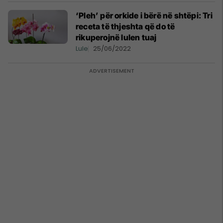
‘Pleh’ për orkide i bërë në shtëpi: Tri
receta të thjeshta që do të
rikuperojnë lulen tuaj
Lule
25/06/2022