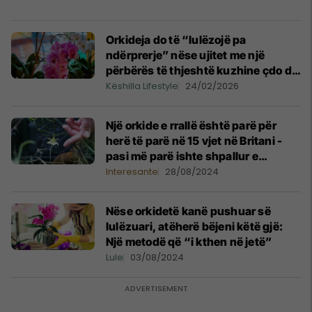
Orkideja do të “lulëzojë pa
ndërprerje” nëse ujitet me një
përbërës të thjeshtë kuzhine çdo dy
javë
Këshilla Lifestyle
24/02/2026
Një orkide e rrallë është parë për
herë të parë në 15 vjet në Britani -
pasi më parë ishte shpallur e
zhdukur
Interesante
28/08/2024
Nëse orkidetë kanë pushuar së
lulëzuari, atëherë bëjeni këtë gjë:
Një metodë që “i kthen në jetë”
Lule
03/08/2024