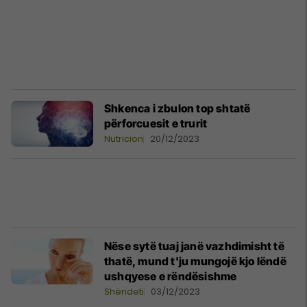
Shkenca i zbulon top shtatë
përforcuesit e trurit
Nutricion
20/12/2023
Nëse sytë tuaj janë vazhdimisht të
thatë, mund t'ju mungojë kjo lëndë
ushqyese e rëndësishme
Shëndeti
03/12/2023