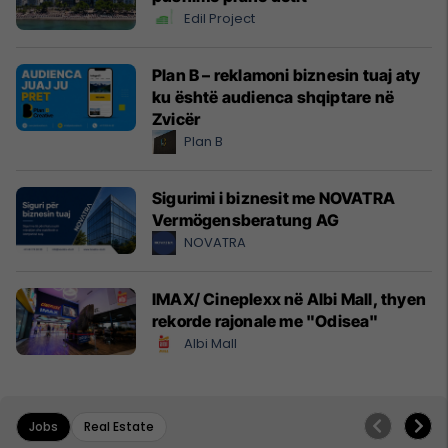
Edil Project
Plan B – reklamoni biznesin tuaj aty
ku është audienca shqiptare në
Zvicër
Plan B
Sigurimi i biznesit me NOVATRA
Vermögensberatung AG
NOVATRA
IMAX/ Cineplexx në Albi Mall, thyen
rekorde rajonale me "Odisea"
Albi Mall
Jobs
Real Estate