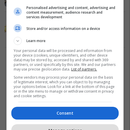
Të njohim produktet
25/04/2022
Personalised advertising and content, advertising and
content measurement, audience research and
services development
Dy suplementet e njohura mund të
zvogëlojnë rrezikun e një
Store and/or access information on a device
sëmundjeje autoimune deri në 30
për qind
Shëndeti
25/11/2021
Learn more
Your personal data will be processed and information from
your device (cookies, unique identifiers, and other device
1
data) may be stored by, accessed by and shared with 369
partners, or used specifically by this site. We and our partners
may use precise geolocation data.
List of partners.
Some vendors may process your personal data on the basis
of legitimate interest, which you can object to by managing
your options below. Look for a link at the bottom of this page
or in the site menu to manage or withdraw consent in privacy
and cookie settings.
Consent