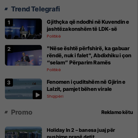
Trend Telegrafi
Gjithçka që ndodhi në Kuvendin e
jashtëzakonshëm të LDK-së
Politikë
"Nëse është përfshirë, ka gabuar
rëndë, nuk i falet", Abdixhiku i çon
“selam” Përparim Ramës
Politikë
Fenomen i çuditshëm në Gjirin e
Lalzit, pamjet bëhen virale
Shqipëri
Promo
Reklamo këtu
Holiday In 2 – banesa juaj për
pushime pranë detit