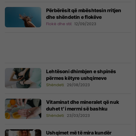
Përbërësit që mbështesin rritjen
dhe shëndetin e flokëve
Flokë dhe stil
12/09/2023
Lehtësoni dhimbjen e shpinës
përmes këtyre ushqimeve
Shëndeti
29/08/2023
Vitaminat dhe mineralet që nuk
duhet t’i merrni së bashku
Shëndeti
23/03/2023
Ushqimet më të mira kundër