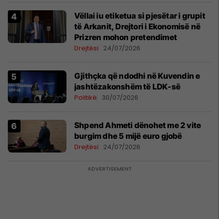
Vëllai iu etiketua si pjesëtar i grupit
të Arkanit, Drejtori i Ekonomisë në
Prizren mohon pretendimet
Drejtësi
24/07/2026
Gjithçka që ndodhi në Kuvendin e
jashtëzakonshëm të LDK-së
Politikë
30/07/2026
Shpend Ahmeti dënohet me 2 vite
burgim dhe 5 mijë euro gjobë
Drejtësi
24/07/2026