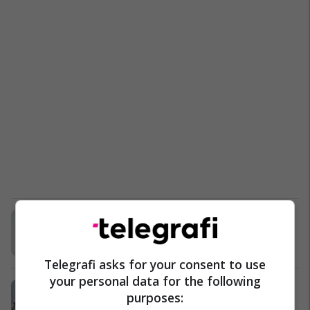
Suplementet që duhet t’i merrni për
ruajtur shikimin
Shëndeti
28/04/2022
Telegrafi asks for your consent to use
your personal data for the following
Vetitë shëruese të farave të
purposes:
lulediellit