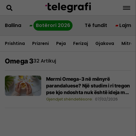
Ballina
Botërori 2026
Të fundit
Lajme
Prishtina
Prizreni
Peja
Ferizaj
Gjakova
Mitrov
Omega 3
32 Artikuj
Merrni Omega-3 në mënyrë
parandaluese? Një studim i ri tregon
pse kjo ndoshta nuk është ideja më
e mirë
Gjendjet shëndetësore
07/02/2026