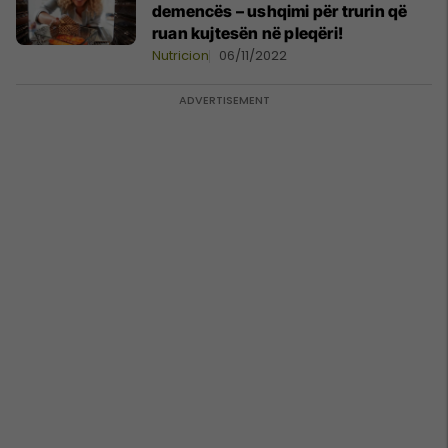
demencës – ushqimi për trurin që
ruan kujtesën në pleqëri!
Nutricion
06/11/2022