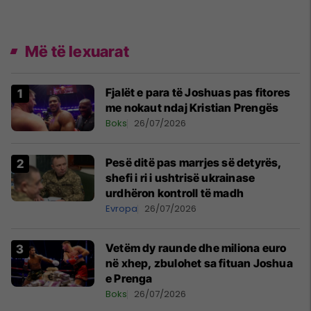
Më të lexuarat
Fjalët e para të Joshuas pas fitores
me nokaut ndaj Kristian Prengës
Boks
26/07/2026
Pesë ditë pas marrjes së detyrës,
shefi i ri i ushtrisë ukrainase
urdhëron kontroll të madh
Evropa
26/07/2026
Vetëm dy raunde dhe miliona euro
në xhep, zbulohet sa fituan Joshua
e Prenga
Boks
26/07/2026