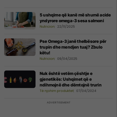
5 ushqime që kanë më shumë acide
yndyrore omega-3 sesa salmoni
Nutricion
22/11/2025
Pse Omega-3 janë thelbësore për
trupin dhe mendjen tuaj? Zbulo
këtu!
Nutricion
09/04/2025
Nuk është vetëm çështje e
gjenetikës: Ushqimet që e
ndihmojnë dhe dëmtojnë trurin
Të njohim produktet
07/04/2024