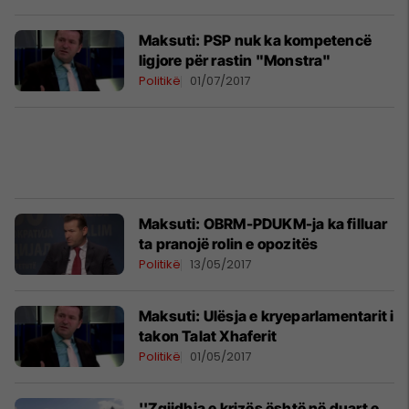
Maksuti: PSP nuk ka kompetencë
ligjore për rastin "Monstra"
Politikë
01/07/2017
Maksuti: OBRM-PDUKM-ja ka filluar
ta pranojë rolin e opozitës
Politikë
13/05/2017
Maksuti: Ulësja e kryeparlamentarit i
takon Talat Xhaferit
Politikë
01/05/2017
''Zgjidhja e krizës është në duart e