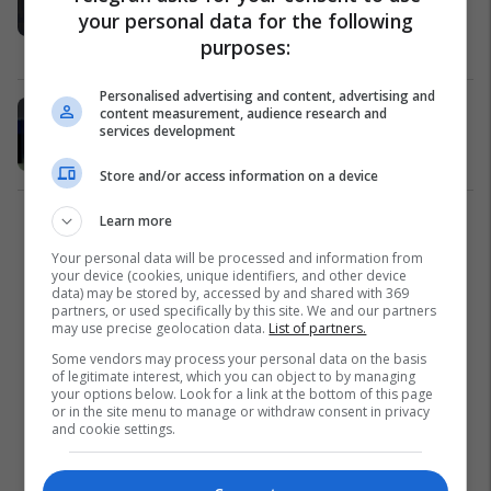
your personal data for the following
Kushtetutës
purposes:
Politikë
16/02/2017
Personalised advertising and content, advertising and
Maksuti: Me badenter të zgjidhet
content measurement, audience research and
services development
Qeveria dhe të ndahet buxheti
Politikë
29/01/2017
Store and/or access information on a device
Learn more
1
Your personal data will be processed and information from
your device (cookies, unique identifiers, and other device
data) may be stored by, accessed by and shared with 369
partners, or used specifically by this site. We and our partners
may use precise geolocation data.
List of partners.
Some vendors may process your personal data on the basis
of legitimate interest, which you can object to by managing
your options below. Look for a link at the bottom of this page
or in the site menu to manage or withdraw consent in privacy
and cookie settings.