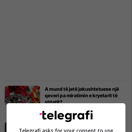
A mund të jetë jokushtetuese një
qeveri pa miratimin e kryetarit të
shtetit?
Politikë
04/04/2017
Maksuti: Nuk mjafton vetëm
Telegrafi asks for your consent to use
zyrtarizimi i gjuhës shqipe përmes