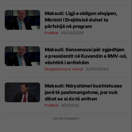
Maksuti: Ligji e obligon shqipen,
Ministri i Drejtësisë duhet ta
përfshijë në program
Politikë
09/02/2026
Maksuti: Konsensusi për zgjedhjen
e presidentit në Kuvendin e RMV-së,
vështirë i arritshëm
Maqedonia e Veriut
22/02/2024
Maksuti: Ndryshimet kushtetuese
janë të pashmangshme, por nuk
dihet se si do të arrihen
Politikë
11/11/2022