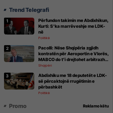
Trend Telegrafi
Përfundon takimin me Abdixhikun,
Kurti: S'ka marrëveshje me LDK-
në
Politikë
Pacolli: Nëse Shqipëria zgjidh
kontratën për Aeroportin e Vlorës,
MABCO do t’i drejtohet arbitrazhit
ndërkombëtar
Shqipëri
Abdixhiku me 18 deputetët e LDK-
së përcaktojnë rrugëtimin e
përbashkët
Politikë
Promo
Reklamo këtu