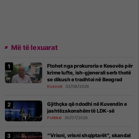
Më të lexuarat
Ftohet nga prokuroria e Kosovës për
krime lufte, ish-gjenerali serb thotë
se dikush e tradhtoi në Beograd
Kosovë
02/08/2026
Gjithçka që ndodhi në Kuvendin e
jashtëzakonshëm të LDK-së
Politikë
30/07/2026
“Vrisni, vrisni shqiptarët”, skandal