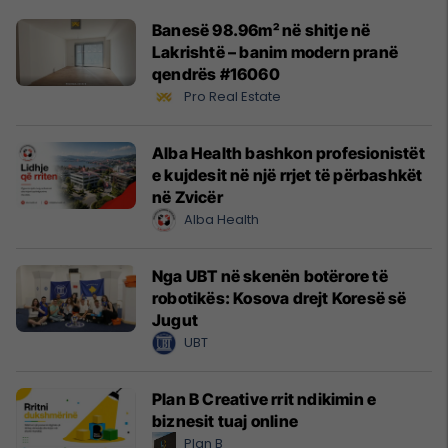
Banesë 98.96m² në shitje në
Lakrishtë – banim modern pranë
qendrës #16060
Pro Real Estate
Alba Health bashkon profesionistët
e kujdesit në një rrjet të përbashkët
në Zvicër
Alba Health
Nga UBT në skenën botërore të
robotikës: Kosova drejt Koresë së
Jugut
UBT
Plan B Creative rrit ndikimin e
biznesit tuaj online
Plan B