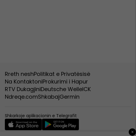
Rreth nesh
Politikat e Privatësisë
Na Kontaktoni
Prokurimi i Hapur
RTV Dukagjini
Deutsche Welle
ICK
Ndreqe.com
Shkabaj
Germin
Shkarkoje aplikacionin e Telegrafit
×