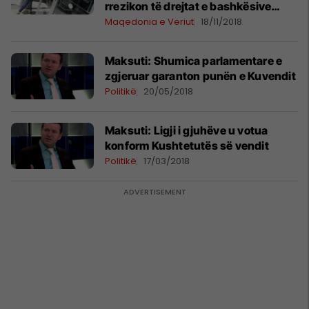
rrezikon të drejtat e bashkësive
etnike (Video)
Maqedonia e Veriut
18/11/2018
Maksuti: Shumica parlamentare e
zgjeruar garanton punën e Kuvendit
Politikë
20/05/2018
Maksuti: Ligji i gjuhëve u votua
konform Kushtetutës së vendit
Politikë
17/03/2018