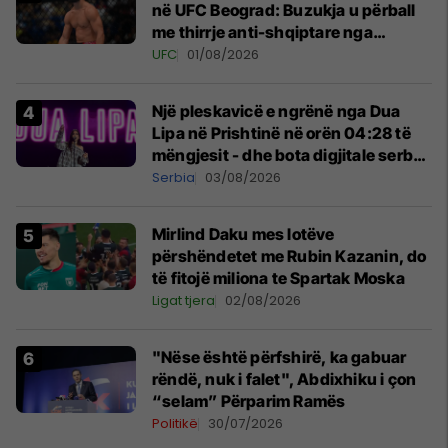
në UFC Beograd: Buzukja u përball
me thirrje anti-shqiptare nga
tribunat
UFC
01/08/2026
Një pleskavicë e ngrënë nga Dua
Lipa në Prishtinë në orën 04:28 të
mëngjesit - dhe bota digjitale serbe
shpall gjendjen e luftës
Serbia
03/08/2026
Mirlind Daku mes lotëve
përshëndetet me Rubin Kazanin, do
të fitojë miliona te Spartak Moska
Ligat tjera
02/08/2026
"Nëse është përfshirë, ka gabuar
rëndë, nuk i falet", Abdixhiku i çon
“selam” Përparim Ramës
Politikë
30/07/2026