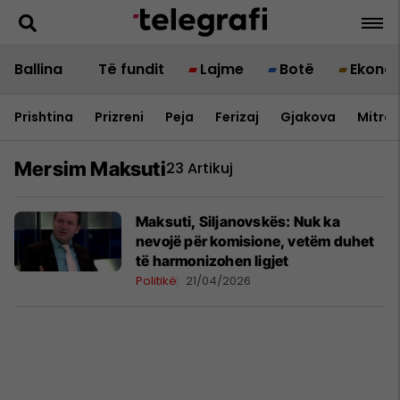
Ballina
Të fundit
Lajme
Botë
Ekono
Prishtina
Prizreni
Peja
Ferizaj
Gjakova
Mitrov
Mersim Maksuti
23 Artikuj
Maksuti, Siljanovskës: Nuk ka
nevojë për komisione, vetëm duhet
të harmonizohen ligjet
Politikë
21/04/2026