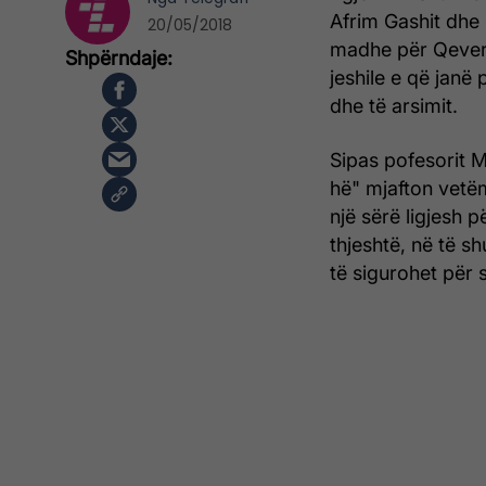
Afrim Gashit dhe 
20/05/2018
madhe për Qeverinë
jeshile e që janë
dhe të arsimit.
Sipas pofesorit 
hë" mjafton vetë
një sërë ligjesh 
thjeshtë, në të s
të sigurohet për