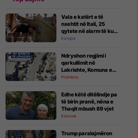
Vala e katërt e të
nxehtit në Itali, 25
qytete në alarm të kuq
- probleme me
Evropa
mungesën e ujit
Ndryshon regjimi i
qarkullimit në
Lakrishte, Komuna e
Prishtinës ofron
Prishtina
shpjegime
Edhe këtë ditëlindje pa
të birin pranë, nëna e
Thaqit mbush 89 vjet
Kosovë
Trump paralajmëron