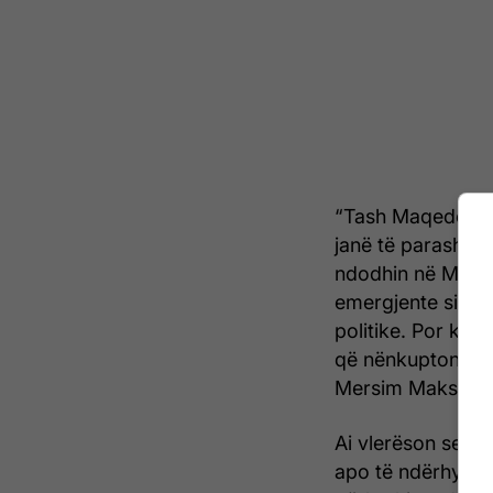
“Tash Maqedonia g
janë të parashiku
ndodhin në Maqed
emergjente situat
politike. Por ka l
që nënkupton kyçj
Mersim Maksuti.
Ai vlerëson se ko
apo të ndërhyrjes