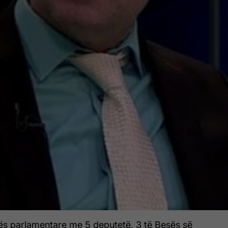
cës parlamentare me 5 deputetë, 3 të Besës së