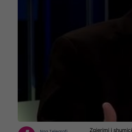
Zgjerimi i shumi
Nga
Telegrafi