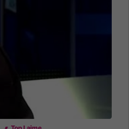
Top Lajme