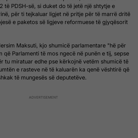
2 të PDSH-së, si duket do të jetë një shtytje e
, për ti tejkaluar ligjet në pritje për të marrë dritë
 pjesë e paketos së ligjeve reformuese të gjyqësorit
Mersim Maksuti, kjo shumicë parlamentare "hë për
m që Parlamenti të mos ngecë në punën e tij, sepse
për tu miratuar edhe pse kërkojnë vetëm shumicë të
humtën e rasteve në të kaluarën ka qenë vështirë që
 shkak të mungesës së deputetëve.