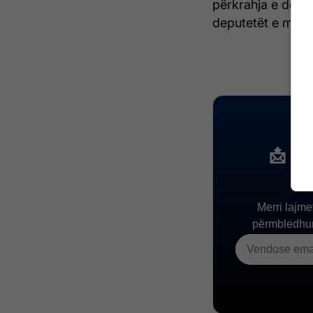
përkrahja e depu
deputetët e mjaf