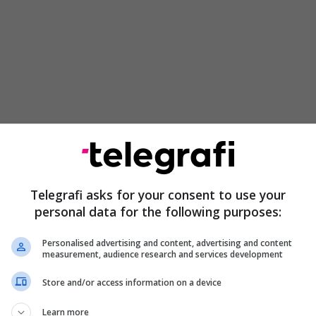
jendet në fazën e nxjerrjeve të Ligjeve të cilat
ara me paketën e reformave të cilat duhet të
oni, edhe atë në gjitha fushat ku ka qenë
Telegrafi asks for your consent to use your
a, ku si pasojë ne si vend u futëm në një krizë
personal data for the following purposes:
igje të cilat do të duhen të kalohen me 2/3 e votave,
en edhe të opozitës”, thotë profesori universitar,
Personalised advertising and content, advertising and content
measurement, audience research and services development
Store and/or access information on a device
mplikime mund të haset gjatë miratimit të ligjeve
 në Kushtetutë ku nevojiten 81 vota dhe sipas tij
Learn more