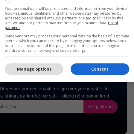
tetëve të OBRM-PDUKM-së, për t'i siguruar 81
Your personal data will be processed and information from your device
tueshëm do të jetë më se e nevojshme.
(cookies, unique identifiers, and other device data) may be stored by,
accessed by and shared with 369 partners, or used specifically by this
site. We and our partners may use precise geolocation data.
List of
partners.
Some vendors may process your personal data on the basis of legitimate
interest, which you can object to by managing your options below. Look
for a link at the bottom of this page or in the site menu to manage or
withdraw consent in privacy and cookie settings.
Manage options
Consent