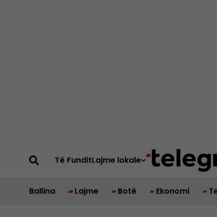
Të Fundit
Lajme lokale
Ballina
Lajme
Botë
Ekonomi
T