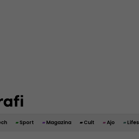
ech
Sport
Magazina
Cult
Ajo
Life