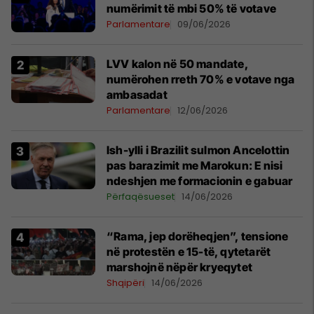
numërimit të mbi 50% të votave
Parlamentare
09/06/2026
LVV kalon në 50 mandate,
numërohen rreth 70% e votave nga
ambasadat
Parlamentare
12/06/2026
Ish-ylli i Brazilit sulmon Ancelottin
pas barazimit me Marokun: E nisi
ndeshjen me formacionin e gabuar
Përfaqësueset
14/06/2026
“Rama, jep dorëheqjen”, tensione
në protestën e 15-të, qytetarët
marshojnë nëpër kryeqytet
Shqipëri
14/06/2026