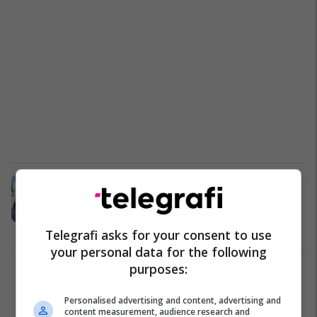
Mercedes teston kupenë e re,
shikoni si duket modeli C-Class
(Foto)
Modelet e Reja
21/12/2016
Telegrafi asks for your consent to use
your personal data for the following
purposes:
1
Personalised advertising and content, advertising and
content measurement, audience research and