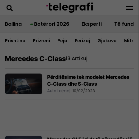
Ballina
Botërori 2026
Eksperti
Të fundit
Prishtina
Prizreni
Peja
Ferizaj
Gjakova
Mitrov
Mercedes C-Class
13 Artikuj
Përditësime tek modelet Mercedes
C-Class dhe S-Class
Auto Lajme
10/02/2023