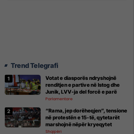
Trend Telegrafi
Votat e diasporës ndryshojnë
renditjen e partive në Istog dhe
Junik, LVV-ja del forcë e parë
Parlamentare
“Rama, jep dorëheqjen”, tensione
në protestën e 15-të, qytetarët
marshojnë nëpër kryeqytet
Shqipëri