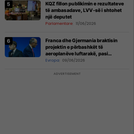
KQZ fillon publikimin e rezultateve
të ambasadave, LVV-së i shtohet
një deputet
Parlamentare
11/06/2026
Franca dhe Gjermania braktisin
projektin e përbashkët të
aeroplanëve luftarakë, pasi
kompanitë nuk arrijnë marrëveshje
Evropa
09/06/2026