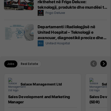
rikthehet në Frigo Deluxe:
teknologji, produkte dhe mundësi të
reja për hoteleri dhe gastronomi
Frigo Deluxe
Departamenti i Radiologjisë në
United Hospital – Teknologji e
avancuar, diagnostikë precize dhe
kujdes profesional
United Hospital
Jobs
Real Estate
Solace Management Ltd
Sola
Sales Development and Marketing
Sales Deve
Manager
(SDR)