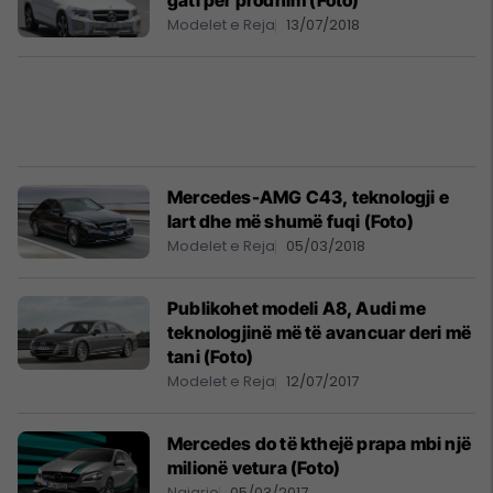
gati për prodhim (Foto)
Modelet e Reja
13/07/2018
Mercedes-AMG C43, teknologji e
lart dhe më shumë fuqi (Foto)
Modelet e Reja
05/03/2018
Publikohet modeli A8, Audi me
teknologjinë më të avancuar deri më
tani (Foto)
Modelet e Reja
12/07/2017
Mercedes do të kthejë prapa mbi një
milionë vetura (Foto)
Ngjarje
05/03/2017