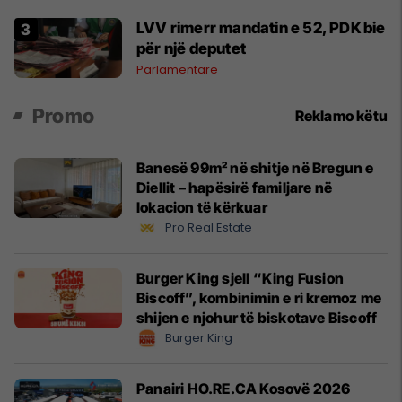
LVV rimerr mandatin e 52, PDK bie
për një deputet
Parlamentare
Promo
Reklamo këtu
Banesë 99m² në shitje në Bregun e
Diellit – hapësirë familjare në
lokacion të kërkuar
Pro Real Estate
Burger King sjell “King Fusion
Biscoff”, kombinimin e ri kremoz me
shijen e njohur të biskotave Biscoff
Burger King
Panairi HO.RE.CA Kosovë 2026