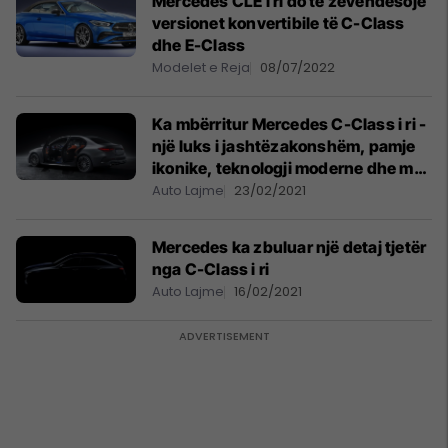
Mercedes CLE i ri do të zëvendësojë
versionet konvertibile të C-Class
dhe E-Class
Modelet e Reja
08/07/2022
Ka mbërritur Mercedes C-Class i ri -
një luks i jashtëzakonshëm, pamje
ikonike, teknologji moderne dhe më
shumë fuqi
Auto Lajme
23/02/2021
Mercedes ka zbuluar një detaj tjetër
nga C-Class i ri
Auto Lajme
16/02/2021