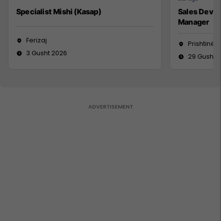
Specialist Mishi (Kasap)
Sales Deve
Manager
Ferizaj
Prishtinë
3 Gusht 2026
29 Gusht 