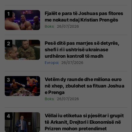
Fjalët e para të Joshuas pas fitores
me nokaut ndaj Kristian Prengës
Boks
26/07/2026
Pesë ditë pas marrjes së detyrës,
shefi i ri i ushtrisë ukrainase
urdhëron kontroll të madh
Evropa
26/07/2026
Vetëm dy raunde dhe miliona euro
në xhep, zbulohet sa fituan Joshua
e Prenga
Boks
26/07/2026
Vëllai iu etiketua si pjesëtar i grupit
të Arkanit, Drejtori i Ekonomisë në
Prizren mohon pretendimet