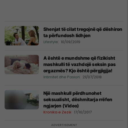
Shenjat të cilat tregojnë që dëshiron
ta përfundosh lidhjen
Lifestyle
10/09/2019
A është e mundshme që fizikisht
mashkulli të vazhdojë seksin pas
orgazmës? Kjo është përgjigjja!
Intimitet dhe Pasion
21/07/2018
Një mashkull përdhunohet
seksualisht, dëshmitarja rrëfen
ngjarjen (Video)
Kronika e Zezë
17/10/2017