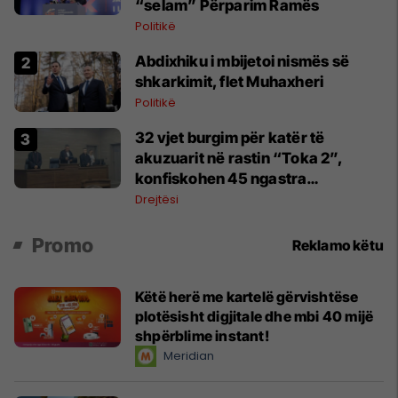
“selam” Përparim Ramës
Politikë
Abdixhiku i mbijetoi nismës së
shkarkimit, flet Muhaxheri
Politikë
32 vjet burgim për katër të
akuzuarit në rastin “Toka 2”,
konfiskohen 45 ngastra
kadastrale
Drejtësi
Promo
Reklamo këtu
Këtë herë me kartelë gërvishtëse
plotësisht digjitale dhe mbi 40 mijë
shpërblime instant!
Meridian