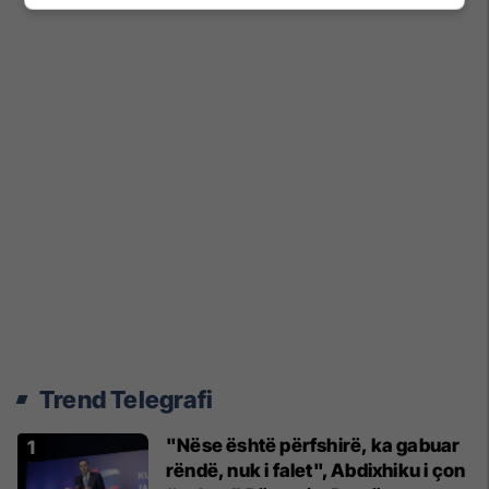
Trend Telegrafi
"Nëse është përfshirë, ka gabuar
rëndë, nuk i falet", Abdixhiku i çon