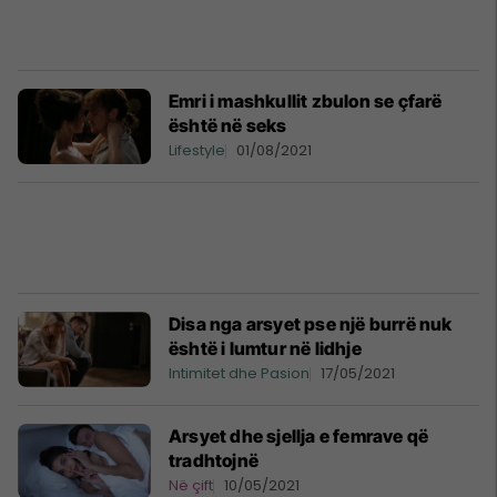
Emri i mashkullit zbulon se çfarë
është në seks
Lifestyle
01/08/2021
Disa nga arsyet pse një burrë nuk
është i lumtur në lidhje
Intimitet dhe Pasion
17/05/2021
Arsyet dhe sjellja e femrave që
tradhtojnë
Në çift
10/05/2021