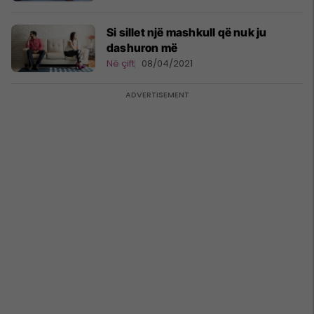
Si sillet një mashkull që nuk ju
dashuron më
Në çift
08/04/2021