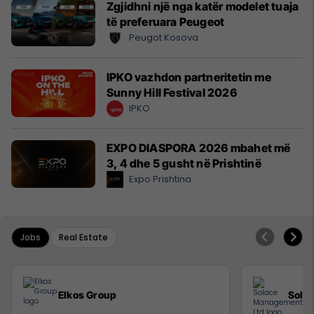
Zgjidhni një nga katër modelet tuaja
të preferuara Peugeot
Peugot Kosova
IPKO vazhdon partneritetin me
Sunny Hill Festival 2026
IPKO
EXPO DIASPORA 2026 mbahet më
3, 4 dhe 5 gusht në Prishtinë
Expo Prishtina
Jobs
Real Estate
Elkos Group
Sola