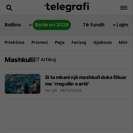
Ballina
Botërori 2026
Të fundit
Lajme
Prishtina
Prizreni
Peja
Ferizaj
Gjakova
Mitrov
Mashkulli
17 Artikuj
Si ta mbani një mashkull duke filluar
me ‘rregullin e artë’
Në çift
06/12/2023