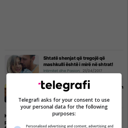
Shtatë shenjat që tregojë që
mashkulli është i mirë në shtrat!
Intimitet dhe Pasion
21/04/2017
3 në 1: Poza “anticelulite” në të cilën
dominon femra
Telegrafi asks for your consent to use
Intimitet dhe Pasion
17/04/2017
your personal data for the following
purposes:
Kur mashkulli
përqafon
Personalised advertising and content, advertising and