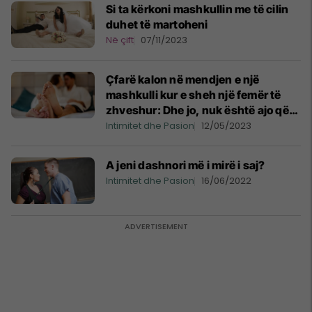
Si ta kërkoni mashkullin me të cilin
duhet të martoheni
Në çift
07/11/2023
Çfarë kalon në mendjen e një
mashkulli kur e sheh një femër të
zhveshur: Dhe jo, nuk është ajo që
ju vjen në mendje
Intimitet dhe Pasion
12/05/2023
A jeni dashnori më i mirë i saj?
Intimitet dhe Pasion
16/06/2022