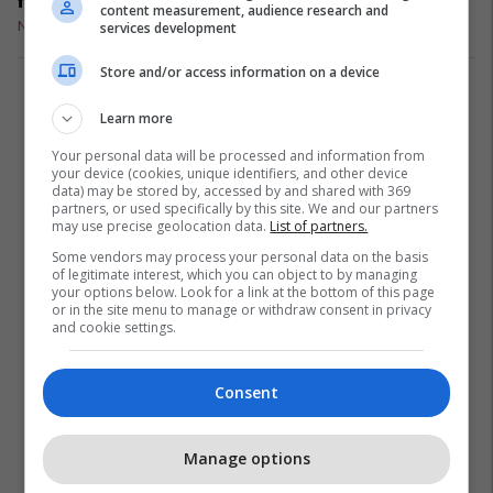
femrën, asaj i
content measurement, audience research and
rriten krahët:
Në çift
16/04/2017
services development
Nëse ju
Store and/or access information on a device
përqafon
kështu do të
1
Learn more
thotë që ju do
pa kufi!
Your personal data will be processed and information from
your device (cookies, unique identifiers, and other device
data) may be stored by, accessed by and shared with 369
partners, or used specifically by this site. We and our partners
may use precise geolocation data.
List of partners.
Some vendors may process your personal data on the basis
of legitimate interest, which you can object to by managing
your options below. Look for a link at the bottom of this page
or in the site menu to manage or withdraw consent in privacy
and cookie settings.
Consent
Manage options