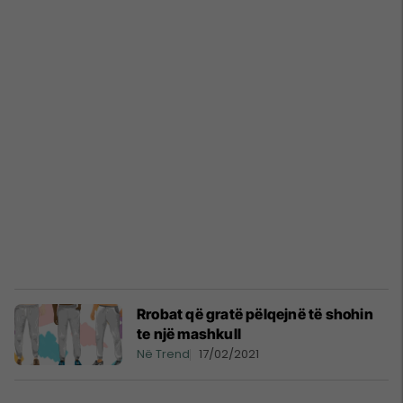
Rrobat që gratë pëlqejnë të shohin
te një mashkull
Në Trend
17/02/2021