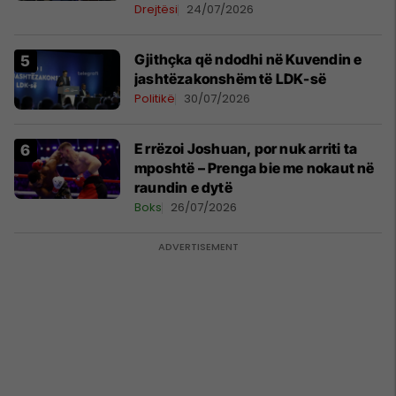
Drejtësi
24/07/2026
Gjithçka që ndodhi në Kuvendin e
jashtëzakonshëm të LDK-së
Politikë
30/07/2026
E rrëzoi Joshuan, por nuk arriti ta
mposhtë – Prenga bie me nokaut në
raundin e dytë
Boks
26/07/2026