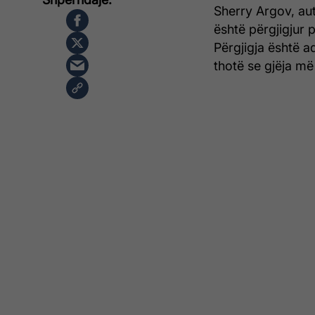
Sherry Argov, aut
është përgjigjur 
Përgjigja është a
thotë se gjëja më