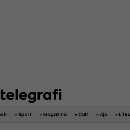
ech
Sport
Magazina
Cult
Ajo
Life