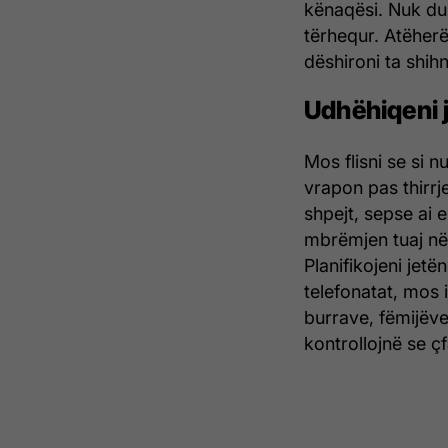
kënaqësi. Nuk duh
tërhequr. Atëherë 
dëshironi ta shih
Udhëhiqeni j
Mos flisni se si n
vrapon pas thirrj
shpejt, sepse ai 
mbrëmjen tuaj në b
Planifikojeni jetë
telefonatat, mos 
burrave, fëmijëve 
kontrollojnë se ç