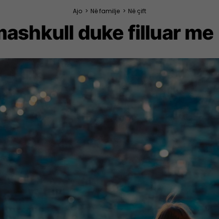
Ajo
>
Në familje
>
Në çift
mashkull duke filluar me ‘