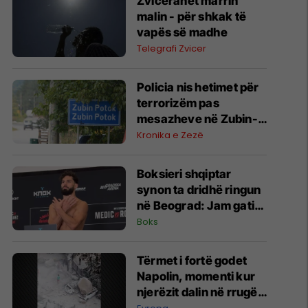
Zviceranët marrin
malin - për shkak të
vapës së madhe
Telegrafi Zvicer
Policia nis hetimet për
terrorizëm pas
mesazheve në Zubin-
Potok
Kronika e Zezë
Boksieri shqiptar
synon ta dridhë ringun
në Beograd: Jam gati,
Zoti e bekoftë
Boks
Shqipërinë
Tërmet i fortë godet
Napolin, momenti kur
njerëzit dalin në rrugë -