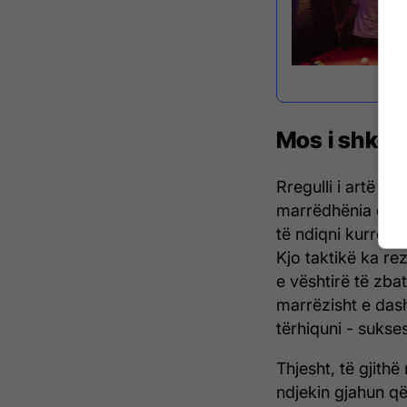
Mos i shkon
Rregulli i artë – 
marrëdhënia ësht
të ndiqni kurrë n
Kjo taktikë ka r
e vështirë të zba
marrëzisht e das
tërhiquni - sukses
Thjesht, të gjithë
ndjekin gjahun q