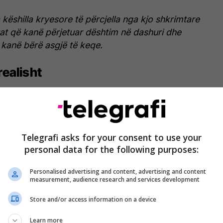
a këshilla kryesore të përcjella nga kjo shkrimtare
rat që kanë përjetuar dështim në dashuri dhe
kanë bërë asgjë të keqe.
realisht
dësishme që me qetësi të shikoni se çfarë ju jep
shirën e tij. Pra, çfarë ju ofron ai, pa e kërkuar atë
as haptazi, as tinëz dhe as sinqerisht. Bazuar në
Telegrafi asks for your consent to use your
koni më së miri se si është ai, kështu që do ta keni
personal data for the following purposes:
ptoni nëse ju përshtatet apo jo. Para se të pyesni
jaftueshëm e mirë për të, pyetni veten nëse ai është
Personalised advertising and content, advertising and content
.
measurement, audience research and services development
Store and/or access information on a device
Learn more