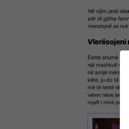
Në vijim janë dis
për të gjitha fem
mendojnë se nuk 
Vlerësojeni 
Është shumë e rën
një mashkull me dë
në asnjë mënyrë, 
këtë, ju do të gjy
më të lehtë të ku
veten nëse jeni m
mjaft i mirë për ju