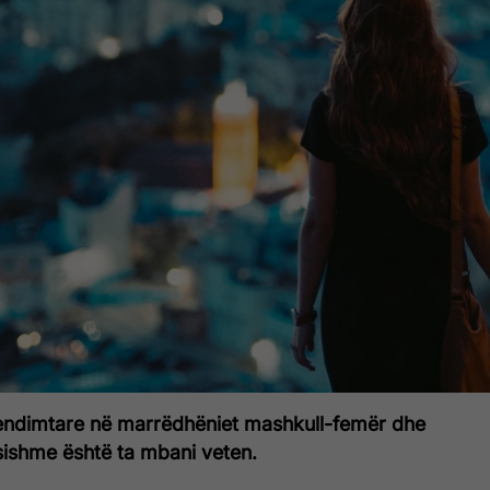
vendimtare në marrëdhëniet mashkull-femër dhe
sishme është ta mbani veten.