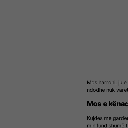
Mos harroni, ju e
ndodhë nuk varet
Mos e këna
Kujdes me gardër
minifund shumë t