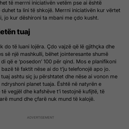
et të merrni iniciativën vetëm pse ai është
duhet ta lini të shkojë. Merrni iniciativën kur vërtet
ni, jo kur dëshironi ta mbani me çdo kusht.
etën tuaj
uk do të luani lojëra. Çdo vajzë që lë gjithçka dhe
es së një mashkulli, bëhet jointeresante shumë
e di që e ‘posedon’ 100 për qind. Mos e planifikoni
azë të faktit nëse ai do t’ju telefonojë apo jo.
n tuaj ashtu siç ju përshtatet dhe nëse ai vonon me
i ndryshoni planet tuaja. Është në natyrën e
të vegjël dhe kafshëve t’i testojnë kufijtë, të
farë mund dhe çfarë nuk mund të kalojë.