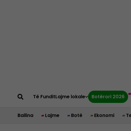
Të Fundit
Lajme lokale
Botërori 2026
Ballina
Lajme
Botë
Ekonomi
T