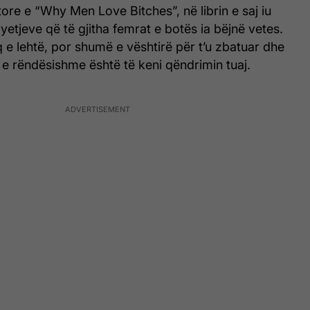
ore e “Why Men Love Bitches”, në librin e saj iu
pyetjeve që të gjitha femrat e botës ia bëjnë vetes.
q e lehtë, por shumë e vështirë për t’u zbatuar dhe
 e rëndësishme është të keni qëndrimin tuaj.