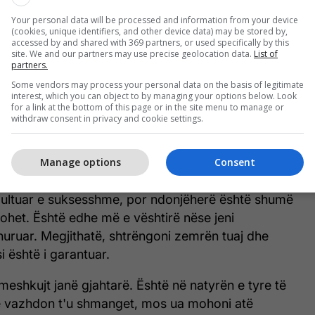
‘Grua e kënaqur, jetë e lumtur’ –
burrat i lejojnë partneret e tyre të
Your personal data will be processed and information from your device
(cookies, unique identifiers, and other device data) may be stored by,
fitojnë në lojëra për ta shpëtuar
accessed by and shared with 369 partners, or used specifically by this
site. We and our partners may use precise geolocation data.
List of
jetën e tyre intime
partners.
Some vendors may process your personal data on the basis of legitimate
interest, which you can object to by managing your options below. Look
i nga pas
for a link at the bottom of this page or in the site menu to manage or
withdraw consent in privacy and cookie settings.
veçanërisht nëse gjërat janë në fillim ose
ë në një rrugë të rrëshqitshme – është se nuk duhet
Manage options
Consent
jë mashkull dhe nuk duhet të insistoni në kontakt.
ezultuar e suksesshme, por ndonjëherë është shumë
tohet. Është edhe më e vështirë nëse jeni
huruar. Megjithatë, shtrëngoni zemrën tuaj dhe
i është i garantuar.
 meshkujt janë gjahtarë. Është në natyrën e tyre të
ë vazhdon t'u shmanget, mos ua mohoni atë