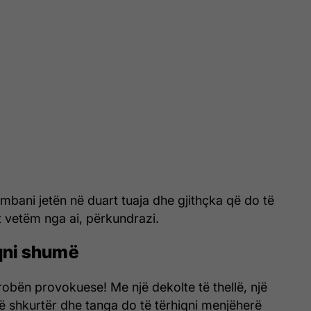
 mbani jetën në duart tuaja dhe gjithçka që do të
 vetëm nga ai, përkundrazi.
qni shumë
obën provokuese! Me një dekolte të thellë, një
ë shkurtër dhe tanga do të tërhiqni menjëherë