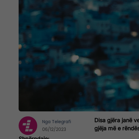
Disa gjëra janë 
Nga
Telegrafi
gjëja më e rëndë
06/12/2023