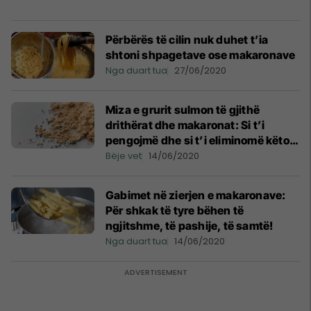
Përbërës të cilin nuk duhet t’ia
shtoni shpagetave ose makaronave
Nga duart tua
27/06/2020
Miza e grurit sulmon të gjithë
drithërat dhe makaronat: Si t’i
pengojmë dhe si t’i eliminomë këto
insekte te bezdisshme!
Bëje vet
14/06/2020
Gabimet në zierjen e makaronave:
Për shkak të tyre bëhen të
ngjitshme, të pashije, të samtë!
Nga duart tua
14/06/2020