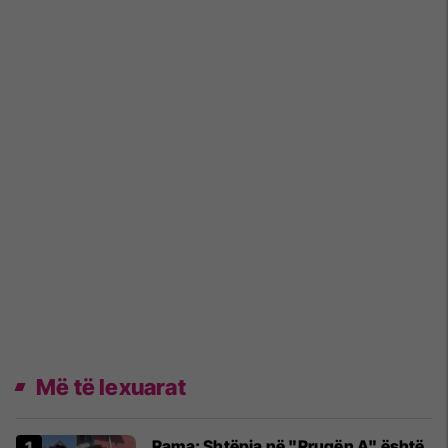
Më të lexuarat
Rama: Shtëpia në "Rrugën A" është