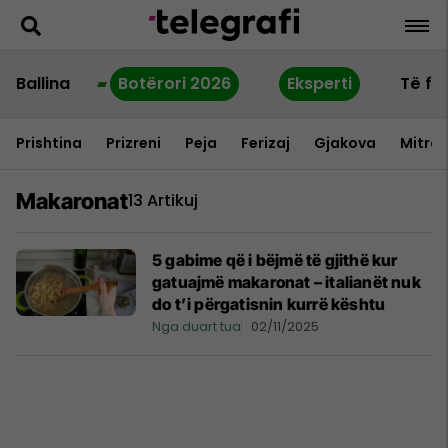
Ballina
Botërori 2026
Eksperti
Të fu
Prishtina
Prizreni
Peja
Ferizaj
Gjakova
Mitrov
Makaronat
13 Artikuj
5 gabime që i bëjmë të gjithë kur
gatuajmë makaronat – italianët nuk
do t’i përgatisnin kurrë kështu
Nga duart tua
02/11/2025