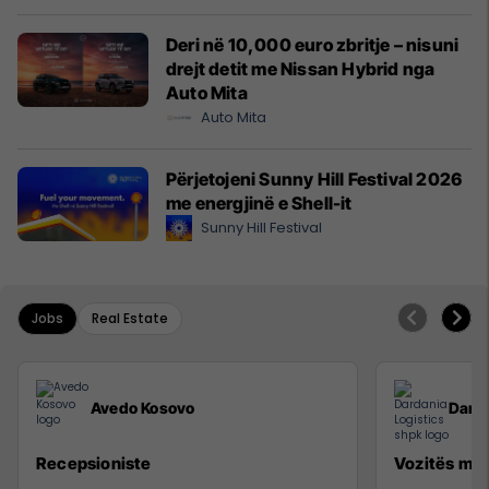
Deri në 10,000 euro zbritje – nisuni
drejt detit me Nissan Hybrid nga
Auto Mita
Auto Mita
Përjetojeni Sunny Hill Festival 2026
me energjinë e Shell-it
Sunny Hill Festival
Jobs
Real Estate
Avedo Kosovo
Darda
Recepsioniste
Vozitës me 