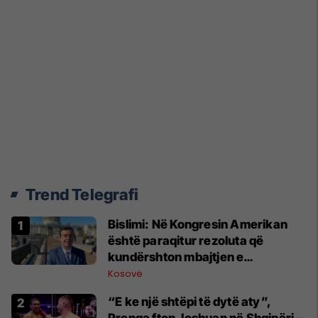
Trend Telegrafi
Bislimi: Në Kongresin Amerikan
është paraqitur rezoluta që
kundërshton mbajtjen e
Asamblesë Parlamentare të
Kosovë
OSBE-së në Beograd
“E ke një shtëpi të dytë aty”,