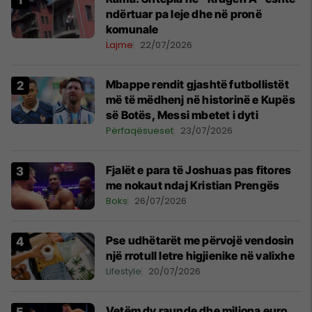
ndërtuar pa leje dhe në pronë
komunale
Lajme
22/07/2026
Mbappe rendit gjashtë futbollistët
më të mëdhenj në historinë e Kupës
së Botës, Messi mbetet i dyti
Përfaqësueset
23/07/2026
Fjalët e para të Joshuas pas fitores
me nokaut ndaj Kristian Prengës
Boks
26/07/2026
Pse udhëtarët me përvojë vendosin
një rrotull letre higjienike në valixhe
Lifestyle
20/07/2026
Vetëm dy raunde dhe miliona euro