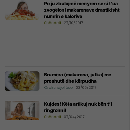
Po ju zbulojmë mënyrën se si t’ua
zvogëloni makaronave drastikisht
numrin e kalorive
Shëndeti
27/10/2017
Brumëra (makarona, jufka) me
proshutë dhe kërpudha
Oreksndjellëse
03/06/2017
Kujdes! Këta artikuj nuk bën t’i
ringrohni!
Shëndeti
07/04/2017