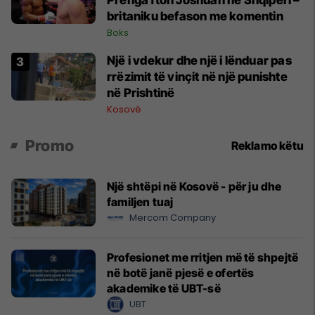
Prenga fton Joshuan në Shqipëri –
britaniku befason me komentin
Boks
Një i vdekur dhe një i lënduar pas
rrëzimit të vinçit në një punishte
në Prishtinë
Kosovë
Promo
Reklamo këtu
Një shtëpi në Kosovë - për ju dhe
familjen tuaj
Mercom Company
Profesionet me rritjen më të shpejtë
në botë janë pjesë e ofertës
akademike të UBT-së
UBT