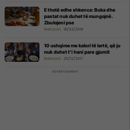
E thotë edhe shkenca: Buka dhe
pastat nuk duhet të mungojnë.
Zbulojeni pse
Nutricion
18/03/2018
10 ushqime me kalori të lartë, që ju
nuk duhet t’i hani para gjumit
Nutricion
25/12/2017