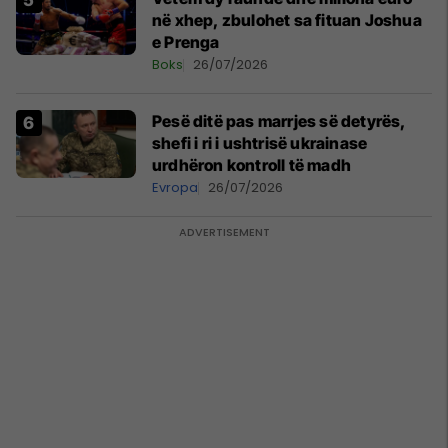
në xhep, zbulohet sa fituan Joshua
e Prenga
Boks
26/07/2026
Pesë ditë pas marrjes së detyrës,
shefi i ri i ushtrisë ukrainase
urdhëron kontroll të madh
Evropa
26/07/2026