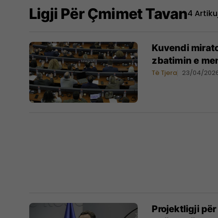
Ligji Për Çmimet Tavan
4 Artiku
Kuvendi mirato
zbatimin e me
Të Tjera
23/04/202
Projektligji p