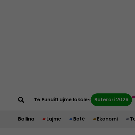
Të Fundit
Lajme lokale
Botërori 2026
Ballina
Lajme
Botë
Ekonomi
T