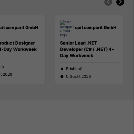
pit comparit GmbH
cpit comparit GmbH
Product Designer
Senior Lead .NET
 4-Day Workweek
Developer (C# / .NET) 4-
Day Workweek
inë
Prishtinë
t 2026
5 Gusht 2026