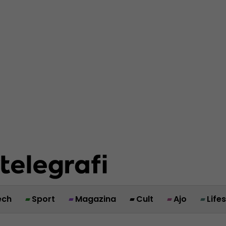
ech
Sport
Magazina
Cult
Ajo
Life