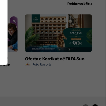
Reklamo këtu
ëpia!
Oferta e Korrikut në FAFA Sun
e ose
Fafa Resorts