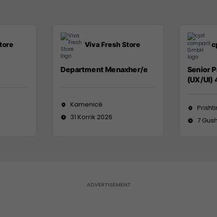
tore
Viva Fresh Store
c
Department Menaxher/e
Senior 
(UX/UI)
Kamenicë
Prisht
31 Korrik 2026
7 Gush