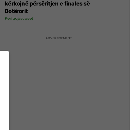
kërkojnë përsëritjen e finales së
Botërorit
Përfaqësueset