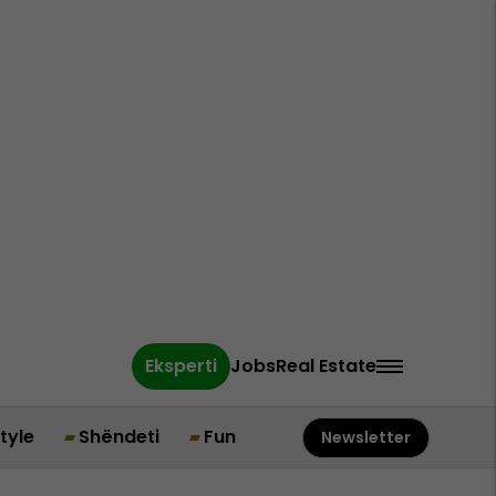
Eksperti
Jobs
Real Estate
style
Shëndeti
Fun
Newsletter