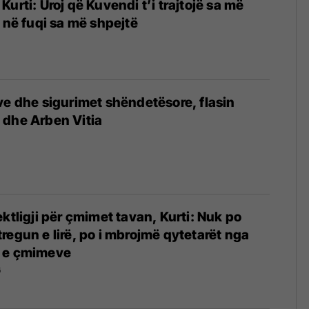
urti: Uroj që Kuvendi t’i trajtojë sa më
ë në fuqi sa më shpejtë
6
eve dhe sigurimet shëndetësore, flasin
 dhe Arben Vitia
6
ktligji për çmimet tavan, Kurti: Nuk po
regun e lirë, po i mbrojmë qytetarët nga
ale e çmimeve
6