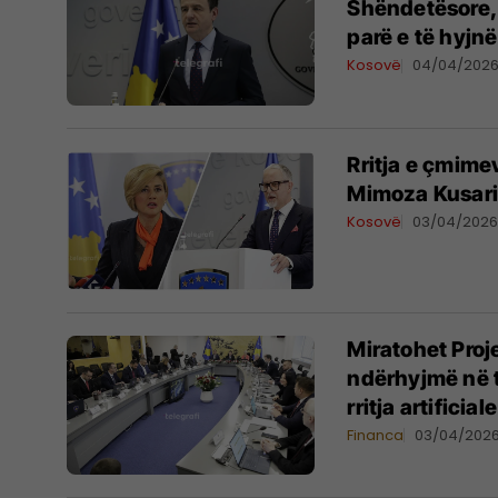
Shëndetësore, K
parë e të hyjn
Kosovë
04/04/202
​Rritja e çmim
Mimoza Kusari
Kosovë
03/04/202
Miratohet Proje
ndërhyjmë në t
rritja artifici
Financa
03/04/202