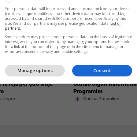
Your personal data will be processed and information from your device
(cookies, unique identifiers, and other device data) may be stored by,
accessed by and shared with 369 partners, or used specifically by this
site. We and our partners may use precise geolocation data.
List of
partners.
Some vendors may process your personal data on the basis of legitimate
interest, which you can object to by managing your options below. Look
for a link at the bottom of this page or in the site menu to manage or
withdraw consent in privacy and cookie settings.
Manage options
Consent
mpex sjell në treg
Maturant, puno nga sht
 të reja për çdo shije
Studio Siguri Kibernetik
im
Programim
s Impex
Cacttus Education