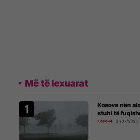
Më të lexuarat
Kosova nën al
stuhi të fuqis
Kosovë
21/07/2026