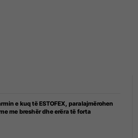
armin e kuq të ESTOFEX, paralajmërohen
hme me breshër dhe erëra të forta