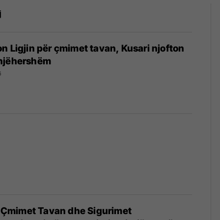
j
n Ligjin për çmimet tavan, Kusari njofton
njëhershëm
6
ër Çmimet Tavan dhe Sigurimet