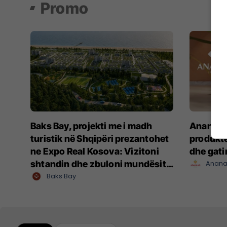
Promo
Baks Bay, projekti me i madh
Ananas I
turistik në Shqipëri prezantohet
produkte
ne Expo Real Kosova: Vizitoni
dhe gat
shtandin dhe zbuloni mundësitë
Anana
e investimit
Baks Bay