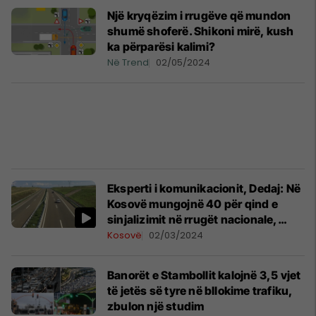
Një kryqëzim i rrugëve që mundon
shumë shoferë. Shikoni mirë, kush
ka përparësi kalimi?
Në Trend
02/05/2024
Eksperti i komunikacionit, Dedaj: Në
Kosovë mungojnë 40 për qind e
sinjalizimit në rrugët nacionale,
auto-udhë dhe regjionale
Kosovë
02/03/2024
Banorët e Stambollit kalojnë 3,5 vjet
të jetës së tyre në bllokime trafiku,
zbulon një studim