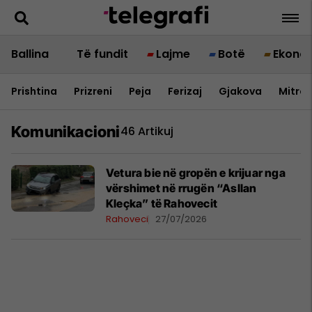
Ballina
Të fundit
Lajme
Botë
Ekono
Prishtina
Prizreni
Peja
Ferizaj
Gjakova
Mitrov
Komunikacioni
46 Artikuj
Vetura bie në gropën e krijuar nga
vërshimet në rrugën “Asllan
Kleçka” të Rahovecit
Rahoveci
27/07/2026