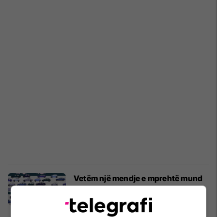
Vetëm një mendje e mprehtë mund
ta dallojë: Kush drejton makinën me
rrezik këtu?
Në Trend
16/04/2023