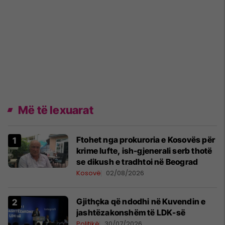
Më të lexuarat
Ftohet nga prokuroria e Kosovës për
krime lufte, ish-gjenerali serb thotë
se dikush e tradhtoi në Beograd
Kosovë
02/08/2026
Gjithçka që ndodhi në Kuvendin e
jashtëzakonshëm të LDK-së
Politikë
30/07/2026