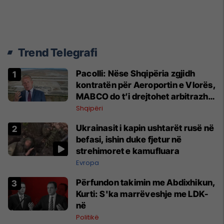
Trend Telegrafi
Pacolli: Nëse Shqipëria zgjidh
kontratën për Aeroportin e Vlorës,
MABCO do t’i drejtohet arbitrazhit
ndërkombëtar
Shqipëri
Ukrainasit i kapin ushtarët rusë në
befasi, ishin duke fjetur në
strehimoret e kamufluara
Evropa
Përfundon takimin me Abdixhikun,
Kurti: S'ka marrëveshje me LDK-
në
Politikë