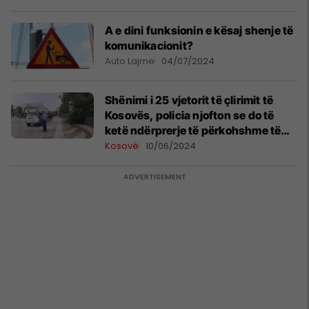
A e dini funksionin e kësaj shenje të
komunikacionit?
Auto Lajme
04/07/2024
Shënimi i 25 vjetorit të çlirimit të
Kosovës, policia njofton se do të
ketë ndërprerje të përkohshme të
trafikut
Kosovë
10/06/2024