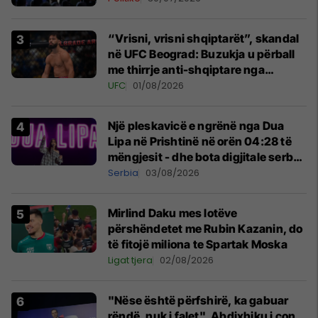
“Vrisni, vrisni shqiptarët”, skandal
në UFC Beograd: Buzukja u përball
me thirrje anti-shqiptare nga
tribunat
UFC
01/08/2026
Një pleskavicë e ngrënë nga Dua
Lipa në Prishtinë në orën 04:28 të
mëngjesit - dhe bota digjitale serbe
shpall gjendjen e luftës
Serbia
03/08/2026
Mirlind Daku mes lotëve
përshëndetet me Rubin Kazanin, do
të fitojë miliona te Spartak Moska
Ligat tjera
02/08/2026
"Nëse është përfshirë, ka gabuar
rëndë, nuk i falet", Abdixhiku i çon