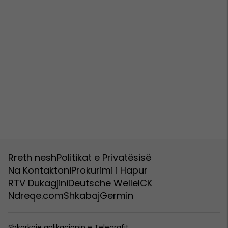
Rreth nesh
Politikat e Privatësisë
Na Kontaktoni
Prokurimi i Hapur
RTV Dukagjini
Deutsche Welle
ICK
Ndreqe.com
Shkabaj
Germin
Shkarkoje aplikacionin e Telegrafit