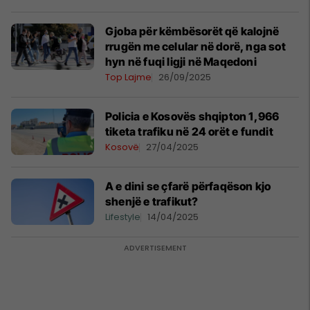
Gjoba për këmbësorët që kalojnë
rrugën me celular në dorë, nga sot
hyn në fuqi ligji në Maqedoni
Top Lajme
26/09/2025
Policia e Kosovës shqipton 1,966
tiketa trafiku në 24 orët e fundit
Kosovë
27/04/2025
A e dini se çfarë përfaqëson kjo
shenjë e trafikut?
Lifestyle
14/04/2025