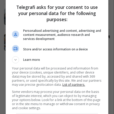
Telegrafi asks for your consent to use
Tetovë, për një muaj 2063 shkelje
your personal data for the following
në komunikacion
purposes:
Maqedonia e Veriut
08/04/2023
Personalised advertising and content, advertising and
content measurement, audience research and
Pritja në komunikacion konsiderohet
services development
si rrezik që dëmton të menduarit
dhe kujtesën
Store and/or access information on a device
Lifestyle
07/02/2023
Learn more
Your personal data will be processed and information from
1
your device (cookies, unique identifiers, and other device
data) may be stored by, accessed by and shared with 369
partners, or used specifically by this site. We and our partners
may use precise geolocation data.
List of partners.
Some vendors may process your personal data on the basis
of legitimate interest, which you can object to by managing
your options below. Look for a link at the bottom of this page
or in the site menu to manage or withdraw consent in privacy
and cookie settings.