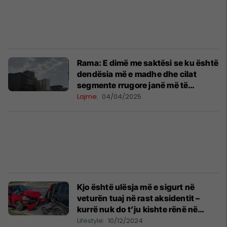
Rama: E dimë me saktësi se ku është
dendësia më e madhe dhe cilat
segmente rrugore janë më të
ngarkuara
Lajme
04/04/2025
Kjo është ulësja më e sigurt në
veturën tuaj në rast aksidentit –
kurrë nuk do t’ju kishte rënë në
mend të uleni në të
Lifestyle
10/12/2024