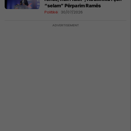
“selam” Përparim Ramës
Politikë
30/07/2026