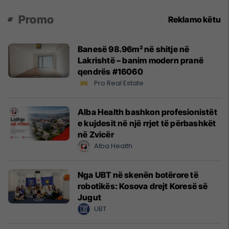
Promo
Reklamo këtu
Banesë 98.96m² në shitje në
Lakrishtë – banim modern pranë
qendrës #16060
Pro Real Estate
Alba Health bashkon profesionistët
e kujdesit në një rrjet të përbashkët
në Zvicër
Alba Health
Nga UBT në skenën botërore të
robotikës: Kosova drejt Koresë së
Jugut
UBT