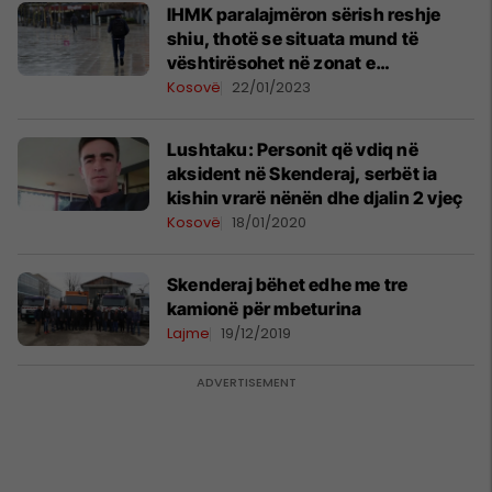
IHMK paralajmëron sërish reshje
shiu, thotë se situata mund të
vështirësohet në zonat e
përmbytura
Kosovë
22/01/2023
Lushtaku: Personit që vdiq në
aksident në Skenderaj, serbët ia
kishin vrarë nënën dhe djalin 2 vjeç
Kosovë
18/01/2020
Skenderaj bëhet edhe me tre
kamionë për mbeturina
Lajme
19/12/2019