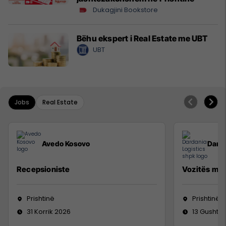
Dukagjini Bookstore
Bëhu ekspert i Real Estate me UBT
UBT
Jobs
Real Estate
Avedo Kosovo
Darda
Recepsioniste
Vozitës me 
Prishtinë
Prishtinë
31 Korrik 2026
13 Gusht 2