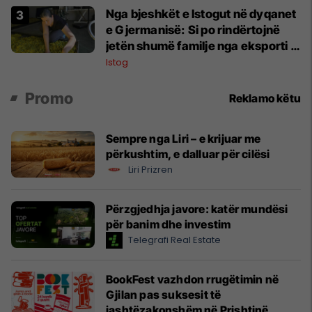
Nga bjeshkët e Istogut në dyqanet
e Gjermanisë: Si po rindërtojnë
jetën shumë familje nga eksporti i
bimëve mjekësore
Istog
Promo
Reklamo këtu
Sempre nga Liri – e krijuar me
përkushtim, e dalluar për cilësi
Liri Prizren
Përzgjedhja javore: katër mundësi
për banim dhe investim
Telegrafi Real Estate
BookFest vazhdon rrugëtimin në
Gjilan pas suksesit të
jashtëzakonshëm në Prishtinë