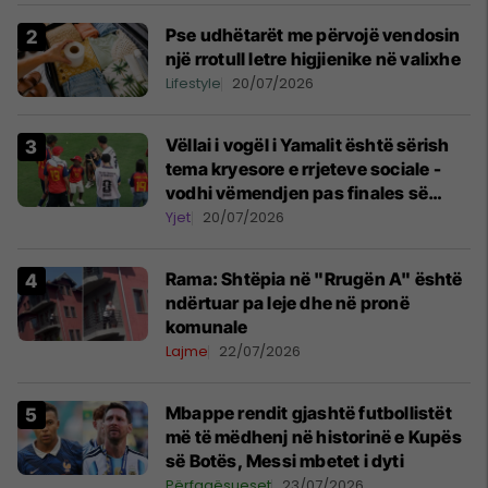
Pse udhëtarët me përvojë vendosin
një rrotull letre higjienike në valixhe
Lifestyle
20/07/2026
Vëllai i vogël i Yamalit është sërish
tema kryesore e rrjeteve sociale -
vodhi vëmendjen pas finales së
Kupës së Botës
Yjet
20/07/2026
Rama: Shtëpia në "Rrugën A" është
ndërtuar pa leje dhe në pronë
komunale
Lajme
22/07/2026
Mbappe rendit gjashtë futbollistët
më të mëdhenj në historinë e Kupës
së Botës, Messi mbetet i dyti
Përfaqësueset
23/07/2026