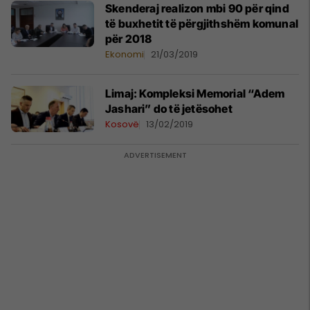
Skenderaj realizon mbi 90 për qind
të buxhetit të përgjithshëm komunal
për 2018
Ekonomi
21/03/2019
Limaj: Kompleksi Memorial “Adem
Jashari” do të jetësohet
Kosovë
13/02/2019