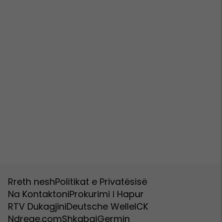
Rreth nesh
Politikat e Privatësisë
Na Kontaktoni
Prokurimi i Hapur
RTV Dukagjini
Deutsche Welle
ICK
Ndreqe.com
Shkabaj
Germin