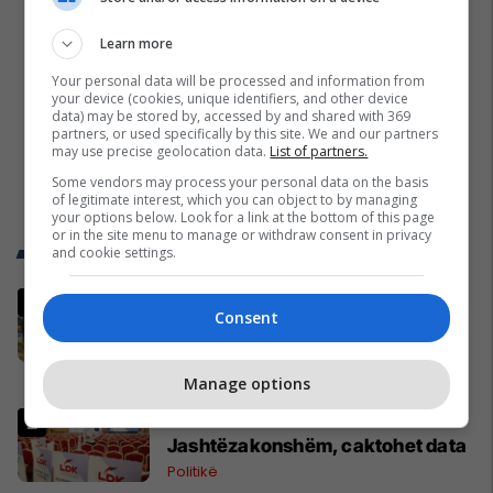
Learn more
Your personal data will be processed and information from
your device (cookies, unique identifiers, and other device
data) may be stored by, accessed by and shared with 369
partners, or used specifically by this site. We and our partners
may use precise geolocation data.
List of partners.
Some vendors may process your personal data on the basis
of legitimate interest, which you can object to by managing
your options below. Look for a link at the bottom of this page
or in the site menu to manage or withdraw consent in privacy
Trend Telegrafi
and cookie settings.
Pesë ditë pas marrjes së detyrës,
Consent
shefi i ri i ushtrisë ukrainase
urdhëron kontroll të madh
Evropa
Manage options
LDK thërret Kuvendin e
Jashtëzakonshëm, caktohet data
Politikë