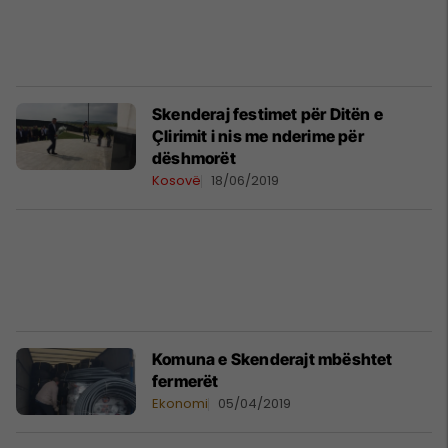
Skenderaj festimet për Ditën e
Çlirimit i nis me nderime për
dëshmorët
Kosovë
18/06/2019
Komuna e Skenderajt mbështet
fermerët
Ekonomi
05/04/2019