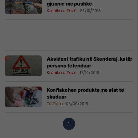
gjuanin me pushkë
Kronika e Zezë
28/10/2018
Aksident trafiku në Skenderaj, katër
persona të lënduar
Kronika e Zezë
17/10/2018
Konfiskohen produkte me afat të
skaduar
Të Tjera
06/09/2018
1