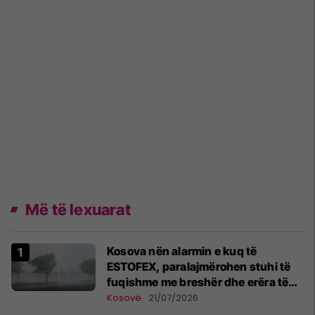
Më të lexuarat
Kosova nën alarmin e kuq të
ESTOFEX, paralajmërohen stuhi të
fuqishme me breshër dhe erëra të
forta
Kosovë
21/07/2026