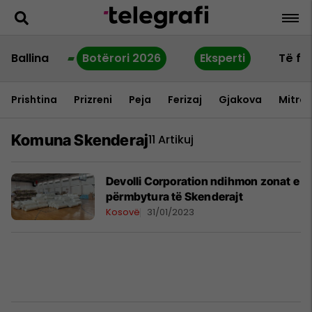
Ballina
Botërori 2026
Eksperti
Të fu
Prishtina
Prizreni
Peja
Ferizaj
Gjakova
Mitrov
Komuna Skenderaj
11 Artikuj
Devolli Corporation ndihmon zonat e
përmbytura të Skenderajt
Kosovë
31/01/2023