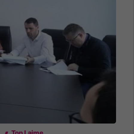
Top Lajme