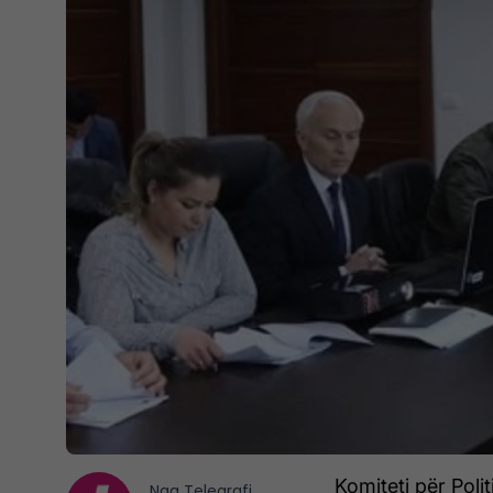
Komiteti për Poli
Nga
Telegrafi