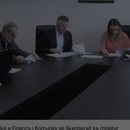
tikë e Financa i Komunës së Skenderajt ka mbajtur