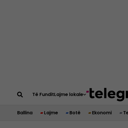
Të Fundit
Lajme lokale
Ballina
Lajme
Botë
Ekonomi
T