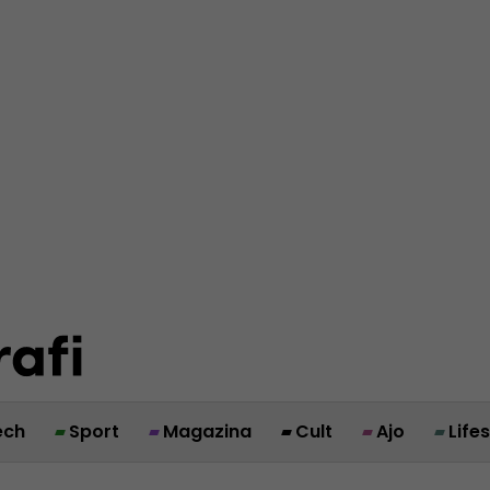
ech
Sport
Magazina
Cult
Ajo
Life