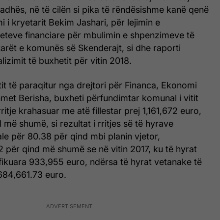
adhës, në të cilën si pika të rëndësishme kanë qenë
i kryetarit Bekim Jashari, për lejimin e
jeteve financiare për mbulimin e shpenzimeve të
tarët e komunës së Skenderajt, si dhe raporti
lizimit të buxhetit për vitin 2018.
it të paraqitur nga drejtori për Financa, Ekonomi
met Berisha, buxheti përfundimtar komunal i vitit
ritje krahasuar me atë fillestar prej 1,161,672 euro,
 më shumë, si rezultat i rritjes së të hyrave
e për 80.38 për qind mbi planin vjetor,
2 për qind më shumë se në vitin 2017, ku të hyrat
fikuara 933,955 euro, ndërsa të hyrat vetanake të
,684,661.73 euro.