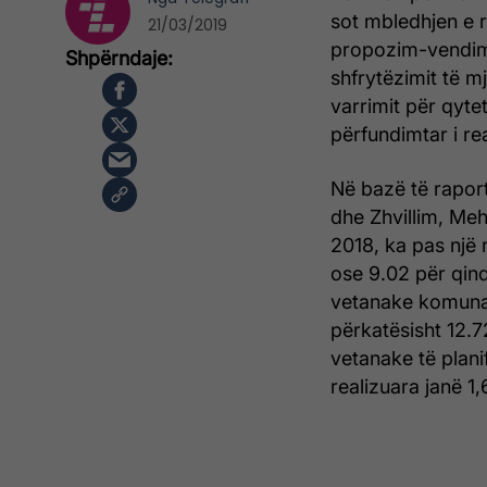
sot mbledhjen e r
21/03/2019
propozim-vendimi 
shfrytëzimit të m
varrimit për qyte
përfundimtar i rea
Në bazë të raport
dhe Zhvillim, Meh
2018, ka pas një r
ose 9.02 për qind
vetanake komunal
përkatësisht 12.7
vetanake të plani
realizuara janë 1