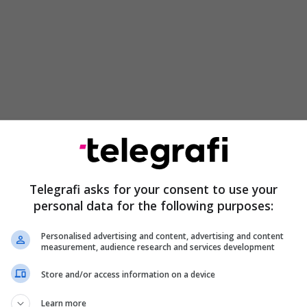
Telegrafi asks for your consent to use your
personal data for the following purposes:
 ka qenë 12 milionë e 889 mijë e 268 euro, kurse
tar është 14 milionë e 50 mijë e 940 euro, ndërsa
Personalised advertising and content, advertising and content
ithshëm është 13 milionë e 33 mijë e 450 euro, ku si
measurement, audience research and services development
jes së mirë realizimi i buxhetit për 2018 është në
Store and/or access information on a device
r qind si total dhe nga grandi qeveritar është në
76 për qind.
Learn more