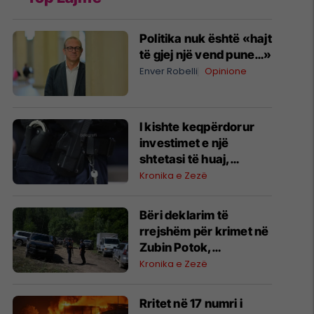
Politika nuk është «hajt
të gjej një vend pune…»
Enver Robelli
Opinione
I kishte keqpërdorur
investimet e një
shtetasi të huaj,
arrestohet i dyshuari
Kronika e Zezë
në Prishtinë
​Bëri deklarim të
rrejshëm për krimet në
Zubin Potok,
“dëshmitari” nga
Kronika e Zezë
Zupçi ndalet 48 orë
Rritet në 17 numri i