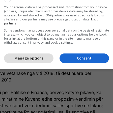
Your personal data will be processed and information from your device
anë kryer aktivitetet e planifikuara sipas programit
(cookies, unique identifiers, and other device data) may be stored by,
munës dhe buxhetit të planifikuar për vitin 2018,
accessed by and shared with 369 partners, or used specifically by this
site. We and our partners may use precise geolocation data.
List of
aguhet borxhi i bartur nga viti 2017 prej 1,174,280
partners.
n 406,024 euro vendime gjyqësore dhe me
Some vendors may process your personal data on the basis of legitimate
t.
interest, which you can object to by managing your options below. Look
for a link at the bottom of this page or in the site menu to manage or
withdraw consent in privacy and cookie settings.
iudhë janë kryer aktivitetet në komunë, duke
t operative dhe kapitalet, si dhe në fund të
Manage options
Consent
uro, prej të cilave 484,706.73 euro të hyra në
-dhjetor 2018, dhe 330 mijë e 806 euro mjete të
ave vetanake nga viti 2018, të destinuara për
 2019.
 për Politikë e Financa, përveç këtyre pikave, ka
 miratim në Kuvend edhe propozim-vendimin për
kteve sportive; ndërtimi i sallës sportive në Likoc;
sportive në Polac; ndërtimi i sallës sportive në