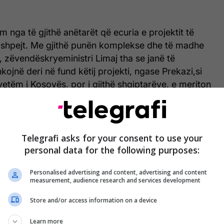
m nga të gjithë anëtarët që ecuria e projektit të
ë shpejt. Me gjithë punën komplekse dhe të madhe
t, zëvendëskryeministri Limaj tha se janë të
kojnë deri në fund këtij projekti, ngase Prekazi,si
 vetëm i Kosovës, por i gjithë shqiptarëve, e meriton
.
ejtor i Agjencisë për menaxhimin e komplekseve
oi para komitetit për punët dhe investimet e
Telegrafi asks for your consent to use your
mpleksin Memorial “Adem Jashari”, si dhe kërkoi të
personal data for the following purposes:
jencë vazhdimi i punimeve në konservim dhe
j kompleksi.
Personalised advertising and content, advertising and content
measurement, audience research and services development
komisioni u zotuan se do të punojnë me dinamike të
Store and/or access information on a device
 që sa më parë të nisë konservimi dhe ndërtimi i
ial “Adem Jashari”.
Learn more