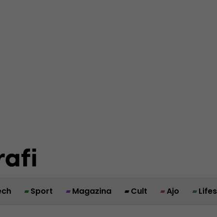
ech
Sport
Magazina
Cult
Ajo
Life