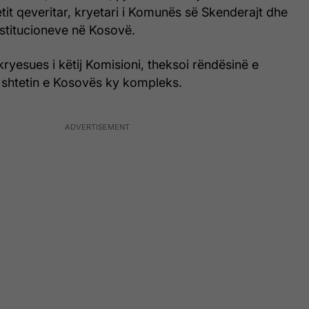
etit qeveritar, kryetari i Komunës së Skenderajt dhe
nstitucioneve në Kosovë.
ë kryesues i këtij Komisioni, theksoi rëndësinë e
shtetin e Kosovës ky kompleks.