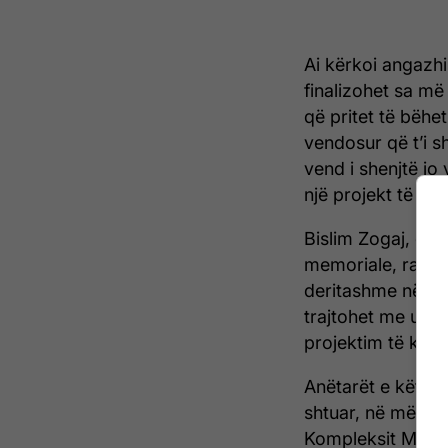
Ai kërkoi angazhi
finalizohet sa m
që pritet të bëhe
vendosur që t’i sh
vend i shenjtë jo
një projekt të tillë
Bislim Zogaj, dr
memoriale, raport
deritashme në Ko
trajtohet me urg
projektim të këti
Anëtarët e këtij 
shtuar, në mënyre
Kompleksit Memor