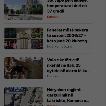
Sot vapë përvëluese,
temperaturat deri në
37 gradë
Kosovë
Fanellat më të bukura
të sezonit 2026/27 –
këto janë 20 klubet që
spikatën me dizajnin e
Ndërkombëtare
tyre
Vala e katërt e të
nxehtit në Itali, 25
qytete në alarm të kuq
- probleme me
Evropa
mungesën e ujit
Ndryshon regjimi i
qarkullimit në
Lakrishte, Komuna e