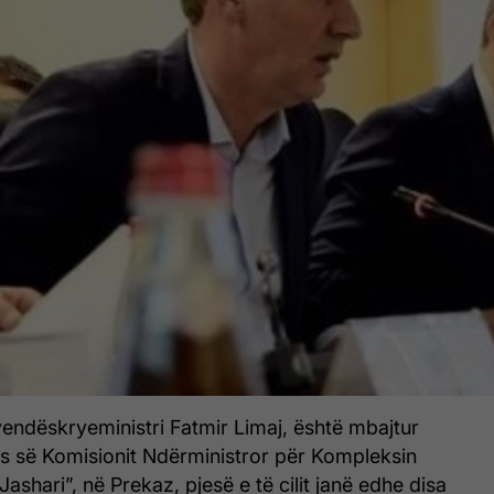
endëskryeministri Fatmir Limaj, është mbajtur
s së Komisionit Ndërministror për Kompleksin
shari”, në Prekaz, pjesë e të cilit janë edhe disa