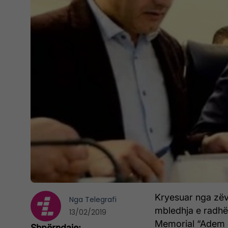
Kryesuar nga zëv
Nga
Telegrafi
mbledhja e radhë
13/02/2019
Memorial “Adem Ja