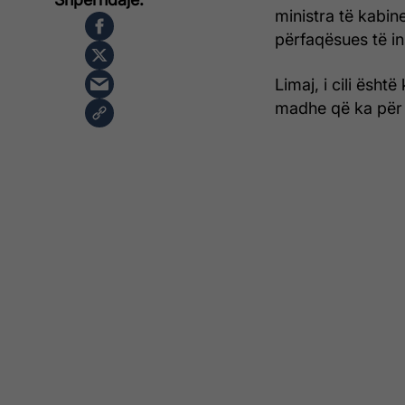
ministra të kabin
përfaqësues të i
Limaj, i cili ësht
madhe që ka për 