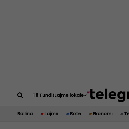
Të Fundit
Lajme lokale
Ballina
Lajme
Botë
Ekonomi
T