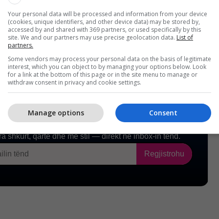
Your personal data will be processed and information from your device
(cookies, unique identifiers, and other device data) may be stored by,
accessed by and shared with 369 partners, or used specifically by this
site. We and our partners may use precise geolocation data.
List of
partners.
Some vendors may process your personal data on the basis of legitimate
interest, which you can object to by managing your options below. Look
for a link at the bottom of this page or in the site menu to manage or
withdraw consent in privacy and cookie settings.
Manage options
Consent