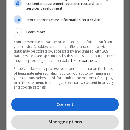
content measurement, audience research and
services development
Store and/or access information on a device
Learn more
Your personal data will be processed and information from
your device (cookies, unique identifiers, and other device
data) may be stored by, accessed by and shared with 369
partners, or used specifically by this site. We and our partners
Policia E Kosovës
Aksident
Komuna Skenderaj
may use precise geolocation data.
List of partners.
Sami Lushtaku
Some vendors may process your personal data on the basis
of legitimate interest, which you can object to by managing
your options below. Look for a link at the bottom of this page
or in the site menu to manage or withdraw consent in privacy
and cookie settings.
Consent
Manage options