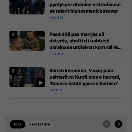
pyetje për dhënien e shtetësisë
së nderit biznesmenit kosovar
Mali i Zi
Pesë ditë pas marrjes së
detyrës, shefi i ri i ushtrisë
ukrainase urdhëron kontroll të
madh
Evropa
Sërish kërcënon, Vuçiq para
ushtarëve: Kurrë mos e harroni,
'Kosova është pjesë e Serbisë'
Serbia
Jobs
Real Estate