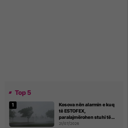
Top 5
Kosova nën alarmin e kuq
të ESTOFEX,
paralajmërohen stuhi të
fuqishme me breshër dhe
21/07/2026