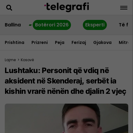
Ballina
Botërori 2026
Eksperti
Të fu
Prishtina
Prizreni
Peja
Ferizaj
Gjakova
Mitrov
Lajme
>
Kosovë
Lushtaku: Personit që vdiq në
aksident në Skenderaj, serbët ia
kishin vrarë nënën dhe djalin 2 vjeç