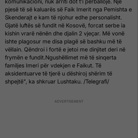
komunikacioni, nuk arriti dot t’i përballojë. Një
pjesë të së kaluarës së Faik Imerit nga Pemishta e
Skenderajt e kam të njohur edhe personalisht.
Gjatë luftës së fundit në Kosovë, forcat serbe ia
kishin vrarë nënën dhe djalin 2 vjeçar. Më vonë
ishte plagosur me disa plagë së bashku më të
vëllain. Qëndroi i fortë e jetoi me dinjitet deri në
frymën e fundit.
Ngushëllimet më të sinqerta
familjes Imeri për vdekjen e Faikut. Të
aksidentuarve të tjerë u dëshiroj shërim të
shpejtë", ka shkruar Lushtaku. /Telegrafi/