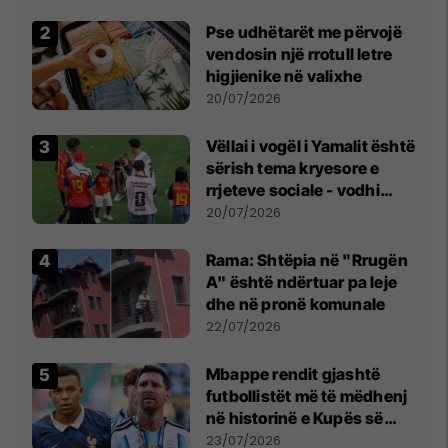
erëra të forta
Pse udhëtarët me përvojë
vendosin një rrotull letre
higjienike në valixhe
20/07/2026
Vëllai i vogël i Yamalit është
sërish tema kryesore e
rrjeteve sociale - vodhi
vëmendjen pas finales së
20/07/2026
Kupës së Botës
Rama: Shtëpia në "Rrugën
A" është ndërtuar pa leje
dhe në pronë komunale
22/07/2026
Mbappe rendit gjashtë
futbollistët më të mëdhenj
në historinë e Kupës së
Botës, Messi mbetet i dyti
23/07/2026