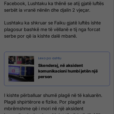
Facebook, Lushtaku ka thënë se a
tij gjatë luftës
serbët ia vranë nënën dhe djalin 2 vjeçar.
Lushtaku
ka shkruar se Faiku gjatë luftës ishte
plagosur bashkë me të vëllanë e tij nga forcat
serbe por që ia kishte dalë mbanë.
Skenderaj, në aksident
komunikacioni humbi jetën një
person
I kishte përballuar shumë plagë në të kaluarën.
Plagë shpirtërore e fizike. Por plagët e
mbrëmshme që i mori në një aksident