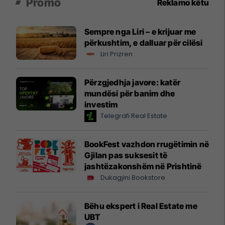
Promo
Reklamo këtu
Sempre nga Liri – e krijuar me
përkushtim, e dalluar për cilësi
Liri Prizren
Përzgjedhja javore: katër
mundësi për banim dhe
investim
Telegrafi Real Estate
BookFest vazhdon rrugëtimin në
Gjilan pas suksesit të
jashtëzakonshëm në Prishtinë
Dukagjini Bookstore
Bëhu ekspert i Real Estate me
UBT