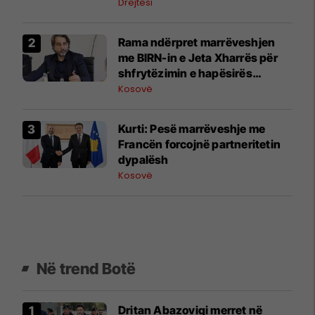
Drejtësi
Rama ndërpret marrëveshjen
me BIRN-in e Jeta Xharrës për
shfrytëzimin e hapësirës
publike në Grand Hotel
Kosovë
Kurti: Pesë marrëveshje me
Francën forcojnë partneritetin
dypalësh
Kosovë
Në trend Botë
Dritan Abazoviqi merret në