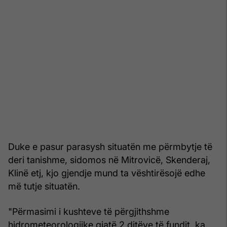
Duke e pasur parasysh situatën me përmbytje të
deri tanishme, sidomos në Mitrovicë, Skenderaj,
Klinë etj, kjo gjendje mund ta vështirësojë edhe
më tutje situatën.
"Përmasimi i kushteve të përgjithshme
hidrometeorologjike gjatë 2 ditëve të fundit, ka