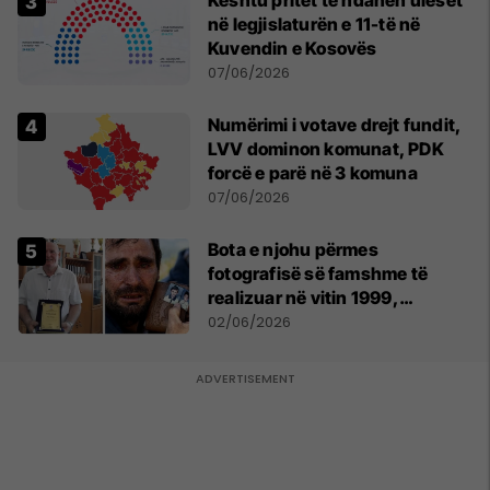
Kështu pritet të ndahen ulëset
në legjislaturën e 11-të në
Kuvendin e Kosovës
07/06/2026
Numërimi i votave drejt fundit,
LVV dominon komunat, PDK
forcë e parë në 3 komuna
07/06/2026
Bota e njohu përmes
fotografisë së famshme të
realizuar në vitin 1999,
pensionohet Xajë Mustafa
02/06/2026