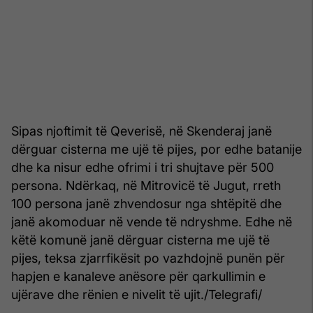
Sipas njoftimit të Qeverisë, në Skenderaj janë
dërguar cisterna me ujë të pijes, por edhe batanije
dhe ka nisur edhe ofrimi i tri shujtave për 500
persona. Ndërkaq, në Mitrovicë të Jugut, rreth
100 persona janë zhvendosur nga shtëpitë dhe
janë akomoduar në vende të ndryshme. Edhe në
këtë komunë janë dërguar cisterna me ujë të
pijes, teksa zjarrfikësit po vazhdojnë punën për
hapjen e kanaleve anësore për qarkullimin e
ujërave dhe rënien e nivelit të ujit./Telegrafi/