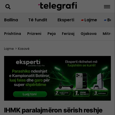
Ballina
Të fundit
Eksperti
Lajme
Bot
Prishtina
Prizreni
Peja
Ferizaj
Gjakova
Mitrov
Lajme
>
Kosovë
IHMK paralajmëron sërish reshje