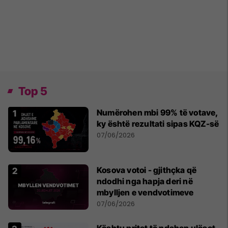
Top 5
Numërohen mbi 99% të votave,
ky është rezultati sipas KQZ-së
07/06/2026
Kosova votoi - gjithçka që
ndodhi nga hapja deri në
mbylljen e vendvotimeve
07/06/2026