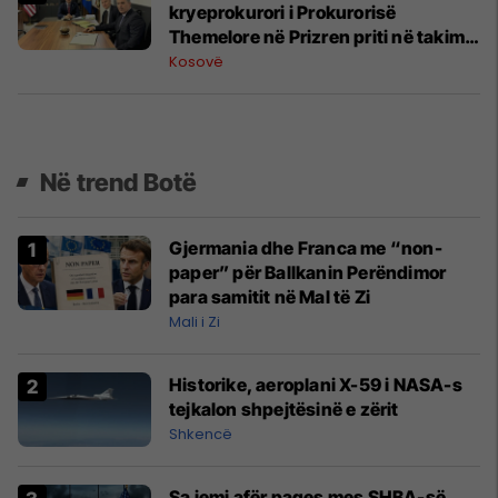
kryeprokurori i Prokurorisë
Themelore në Prizren priti në takim
pune përfaqësuesit e Departamentit
Kosovë
të Thesarit të SHBA-së
Në trend Botë
Gjermania dhe Franca me “non-
paper” për Ballkanin Perëndimor
para samitit në Mal të Zi
Mali i Zi
Historike, aeroplani X-59 i NASA-s
tejkalon shpejtësinë e zërit
Shkencë
Sa jemi afër paqes mes SHBA-së