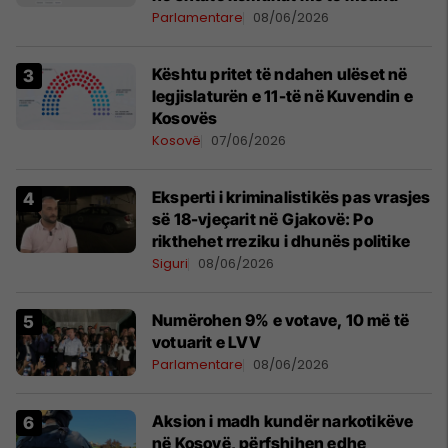
Parlamentare
08/06/2026
Kështu pritet të ndahen ulëset në
legjislaturën e 11-të në Kuvendin e
Kosovës
Kosovë
07/06/2026
Eksperti i kriminalistikës pas vrasjes
së 18-vjeçarit në Gjakovë: Po
rikthehet rreziku i dhunës politike
Siguri
08/06/2026
Numërohen 9% e votave, 10 më të
votuarit e LVV
Parlamentare
08/06/2026
Aksion i madh kundër narkotikëve
në Kosovë, përfshihen edhe