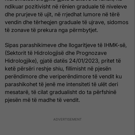
ndikuar pozitivisht në rënien graduale të niveleve
dhe prurjeve të ujit, në rrjedhat lumore në tërë
vendin dhe tërheqjen graduale të ujrave, sidomos
të zonave të prekura nga përmbytjet.
Sipas parashikimeve dhe llogaritjeve të IHMK-së,
(Sektorit të Hidrologjisë dhe Prognozave
Hidrologjike), gjatë datës 24/01/2023, pritet të
ketë përsëri reshje shiu, fillimisht në pjesën
perëndimore dhe veriperëndimore të vendit ku
parashikohet të jenë me intensiteti të ulët deri
mesatarë, të cilat gradualisht do ta përfshinë
pjesën më të madhe të vendit.