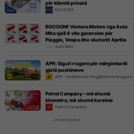
për klientë privatë
NOVATRA
BOOOOM! Ventoro Motors nga Auto
Mita sjell 4 vite garancion për
Piaggio, Vespa dhe skuterët Aprilia
Auto Mita
APR: Siguri rrugore për mërgimtarët
gjatë pushimeve
APR - Asistencë E Përgjithshme Rrugore
Petrol Company – më shumë
kilometra, më shumë kursime
Petrol Company