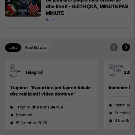
dhe Iranit - GJITHÇKA, MINUTË PAS
MINUTE
Azia
Jobs
Real Estate
Telegrafi
22IN
Trajnim: “Raportimi për lajmet lokale
Inxhinier i 
dhe realizimi i video storieve”
Inxhinieri
Trajnim dhe Konsulencë
Prishtinë
Prishtinë
6 Korrik 2
15 Qershor 2026