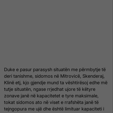
Duke e pasur parasysh situatën me përmbytje të
deri tanishme, sidomos në Mitrovicë, Skenderaj,
Klinë etj, kjo gjendje mund ta vështirësoj edhe më
tutje situatën, ngase rrjedhat ujore të këtyre
zonave janë në kapacitetet e tyre maksimale,
tokat sidomos ato në viset e rrafshëta janë të
tejngopura me ujë dhe është limituar kapaciteti i