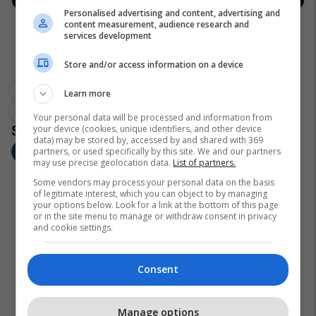
Personalised advertising and content, advertising and
content measurement, audience research and
services development
Store and/or access information on a device
Komuna Skenderaj
Instituti Hidrometeorologjik I Kosovës
Learn more
Vërshimet Në Kosovë
Your personal data will be processed and information from
your device (cookies, unique identifiers, and other device
data) may be stored by, accessed by and shared with 369
partners, or used specifically by this site. We and our partners
may use precise geolocation data.
List of partners.
Some vendors may process your personal data on the basis
of legitimate interest, which you can object to by managing
your options below. Look for a link at the bottom of this page
or in the site menu to manage or withdraw consent in privacy
and cookie settings.
Consent
Manage options