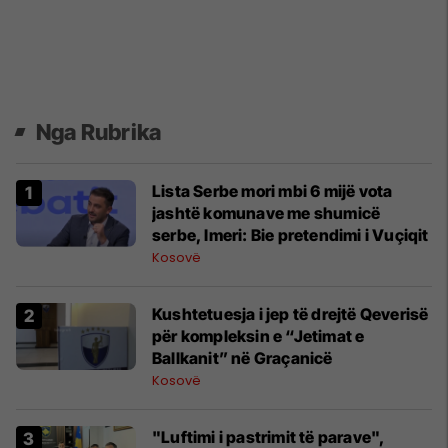
Nga Rubrika
Lista Serbe mori mbi 6 mijë vota
jashtë komunave me shumicë
serbe, Imeri: Bie pretendimi i Vuçiqit
Kosovë
Kushtetuesja i jep të drejtë Qeverisë
për kompleksin e “Jetimat e
Ballkanit” në Graçanicë
Kosovë
"Luftimi i pastrimit të parave",