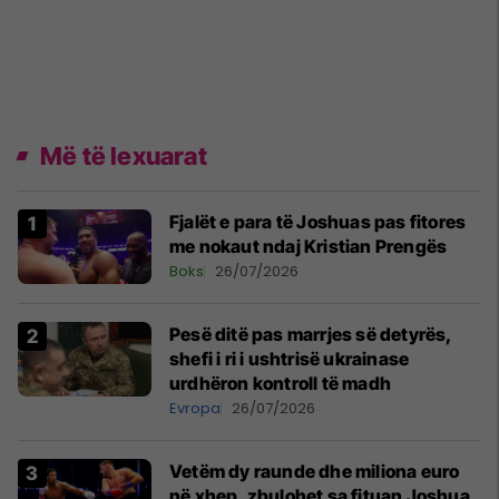
Më të lexuarat
Fjalët e para të Joshuas pas fitores
me nokaut ndaj Kristian Prengës
Boks
26/07/2026
Pesë ditë pas marrjes së detyrës,
shefi i ri i ushtrisë ukrainase
urdhëron kontroll të madh
Evropa
26/07/2026
Vetëm dy raunde dhe miliona euro
në xhep, zbulohet sa fituan Joshua