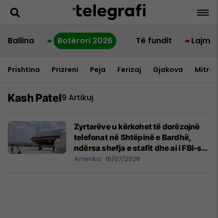
Ballina
Botërori 2026
Të fundit
Lajme
Prishtina
Prizreni
Peja
Ferizaj
Gjakova
Mitrov
Kash Patel
9 Artikuj
Zyrtarëve u kërkohet të dorëzojnë
telefonat në Shtëpinë e Bardhë,
ndërsa shefja e stafit dhe ai i FBI-së
udhëheqin hetimin intensiv për
Amerika
16/07/2026
rrjedhje informacioni