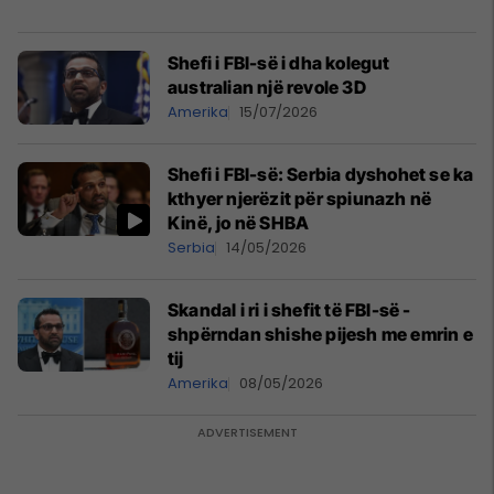
Shefi i FBI-së i dha kolegut
australian një revole 3D
Amerika
15/07/2026
Shefi i FBI-së: Serbia dyshohet se ka
kthyer njerëzit për spiunazh në
Kinë, jo në SHBA
Serbia
14/05/2026
Skandal i ri i shefit të FBI-së -
shpërndan shishe pijesh me emrin e
tij
Amerika
08/05/2026