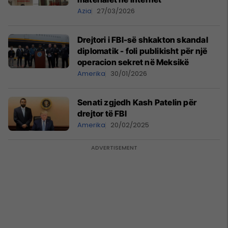
Azia
27/03/2026
Drejtori i FBI-së shkakton skandal
diplomatik - foli publikisht për një
operacion sekret në Meksikë
Amerika
30/01/2026
Senati zgjedh Kash Patelin për
drejtor të FBI
Amerika
20/02/2025