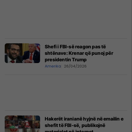
Shefi i FBI-së reagon pas të
shtënave: Krenar që punoj për
presidentin Trump
Amerika
26/04/2026
Hakerët iranianë hyjnë në emailin e
shefit të FBI-së, publikojnë
materialet në internet