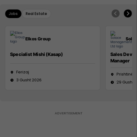
Jobs
Real Estate
Elkos Group
Sola
Specialist Mishi (Kasap)
Sales Deve
Manager
Ferizaj
Prishtinë
3 Gusht 2026
29 Gusht 