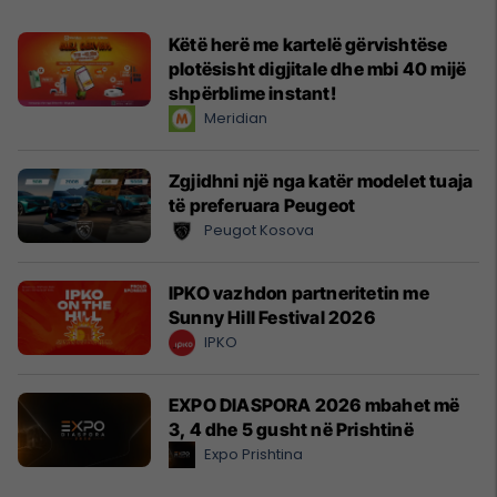
Këtë herë me kartelë gërvishtëse
plotësisht digjitale dhe mbi 40 mijë
shpërblime instant!
Meridian
Zgjidhni një nga katër modelet tuaja
të preferuara Peugeot
Peugot Kosova
IPKO vazhdon partneritetin me
Sunny Hill Festival 2026
IPKO
EXPO DIASPORA 2026 mbahet më
3, 4 dhe 5 gusht në Prishtinë
Expo Prishtina