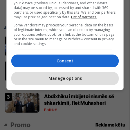
your device (cookies, unique identifiers, and other device
data) may be stored by, accessed by and shared with 369
partners, or used specifically by this site. We and our partners
may use precise geolocation data.
List of partners.
Some vendors may process your personal data on the basis
Trend Telegrafi
of legitimate interest, which you can object to by managing
your options below. Look for a link at the bottom of this page
or in the site menu to manage or withdraw consent in privacy
Gjithçka që ndodhi në Kuvendin e
and cookie settings.
jashtëzakonshëm të LDK-së
Politikë
Consent
"Nëse është përfshirë, ka gabuar
rëndë, nuk i falet", Abdixhiku i çon
“selam” Përparim Ramës
Manage options
Politikë
Abdixhiku i mbijetoi nismës së
shkarkimit, flet Muhaxheri
Politikë
Promo
Reklamo këtu