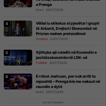
e Prenga
Boks
26/07/2026
Vëllai iu etiketua si pjesëtar i grupit
të Arkanit, Drejtori i Ekonomisë në
Prizren mohon pretendimet
Drejtësi
24/07/2026
Gjithçka që ndodhi në Kuvendin e
jashtëzakonshëm të LDK-së
Politikë
30/07/2026
E rrëzoi Joshuan, por nuk arriti ta
mposhtë – Prenga bie me nokaut në
raundin e dytë
Boks
26/07/2026