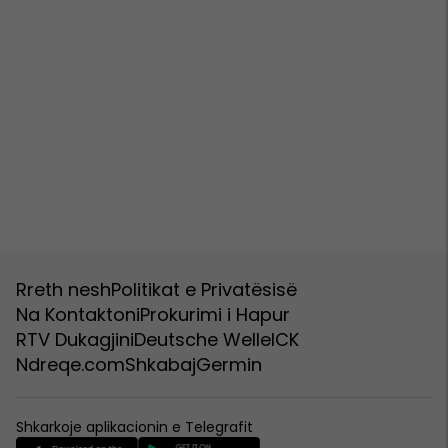
Rreth nesh
Politikat e Privatësisë
Na Kontaktoni
Prokurimi i Hapur
RTV Dukagjini
Deutsche Welle
ICK
Ndreqe.com
Shkabaj
Germin
Shkarkoje aplikacionin e Telegrafit