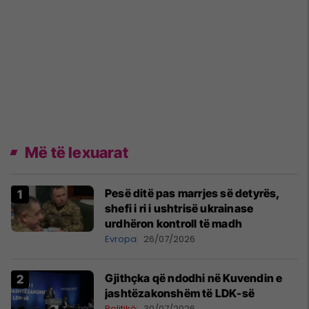
Më të lexuarat
Pesë ditë pas marrjes së detyrës,
shefi i ri i ushtrisë ukrainase
urdhëron kontroll të madh
Evropa
26/07/2026
Gjithçka që ndodhi në Kuvendin e
jashtëzakonshëm të LDK-së
Politikë
30/07/2026