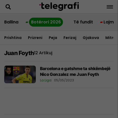
Ballina
Botërori 2026
Të fundit
Lajme
Prishtina
Prizreni
Peja
Ferizaj
Gjakova
Mitrov
Juan Foyth
12 Artikuj
Barcelona e gatshme ta shkëmbejë
Nico Gonzalez me Juan Foyth
La Liga
05/05/2023