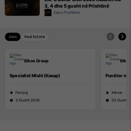
3, 4 dhe 5 gusht në Prishtinë
Expo Prishtina
Jobs
Real Estate
Elkos Group
Elko
Specialist Mishi (Kasap)
Punëtor në
Ferizaj
Xërxe
3 Gusht 2026
20 Gusht 