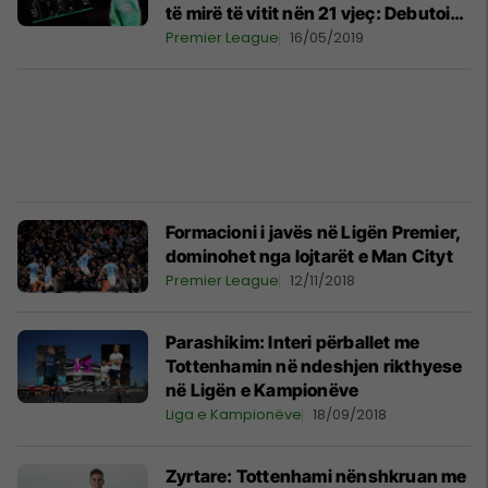
të mirë të vitit nën 21 vjeç: Debutoi
me Kosovën dhe fitoi titullin me
Premier League
16/05/2019
Cityn
Formacioni i javës në Ligën Premier,
dominohet nga lojtarët e Man Cityt
Premier League
12/11/2018
Parashikim: Interi përballet me
Tottenhamin në ndeshjen rikthyese
në Ligën e Kampionëve
Liga e Kampionëve
18/09/2018
Zyrtare: Tottenhami nënshkruan me