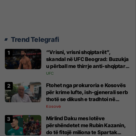
Trend Telegrafi
“Vrisni, vrisni shqiptarët”,
skandal në UFC Beograd: Buzukja
u përball me thirrje anti-shqiptare
nga tribunat
UFC
Ftohet nga prokuroria e Kosovës
për krime lufte, ish-gjenerali serb
thotë se dikush e tradhtoi në
Beograd
Kosovë
Mirlind Daku mes lotëve
përshëndetet me Rubin Kazanin,
do të fitojë miliona te Spartak