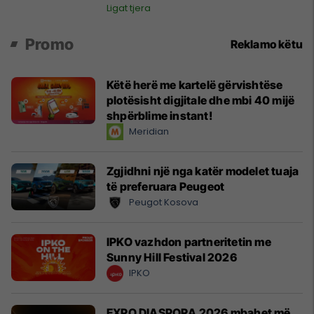
Moska
Ligat tjera
Promo
Reklamo këtu
Këtë herë me kartelë gërvishtëse
plotësisht digjitale dhe mbi 40 mijë
shpërblime instant!
Meridian
Zgjidhni një nga katër modelet tuaja
të preferuara Peugeot
Peugot Kosova
IPKO vazhdon partneritetin me
Sunny Hill Festival 2026
IPKO
EXPO DIASPORA 2026 mbahet më