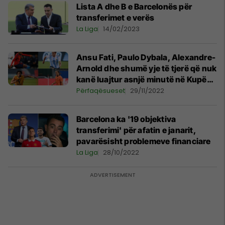
Lista A dhe B e Barcelonës për
transferimet e verës
La Liga
14/02/2023
Ansu Fati, Paulo Dybala, Alexandre-
Arnold dhe shumë yje të tjerë që nuk
kanë luajtur asnjë minutë në Kupën
e Botës deri më tani
Përfaqësueset
29/11/2022
Barcelona ka '19 objektiva
transferimi' për afatin e janarit,
pavarësisht problemeve financiare
La Liga
28/10/2022