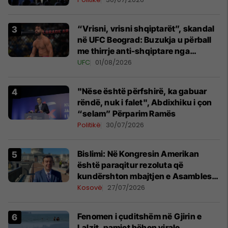
“Vrisni, vrisni shqiptarët”, skandal
në UFC Beograd: Buzukja u përball
me thirrje anti-shqiptare nga
tribunat
UFC
01/08/2026
"Nëse është përfshirë, ka gabuar
rëndë, nuk i falet", Abdixhiku i çon
“selam” Përparim Ramës
Politikë
30/07/2026
Bislimi: Në Kongresin Amerikan
është paraqitur rezoluta që
kundërshton mbajtjen e Asamblesë
Parlamentare të OSBE-së në
Kosovë
27/07/2026
Beograd
Fenomen i çuditshëm në Gjirin e
Lalzit, pamjet bëhen virale