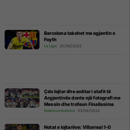
Barcelona takohet me agjentin e
Foyth
La Liga
20/08/2022
Çdo lojtar dhe anëtar i stafit të
Argjentinës donte një fotografi me
Messin dhe trofeun Finalissima
Ndërkombëtare
03/06/2022
Notat e lojtarëve: Villarreal 1-0