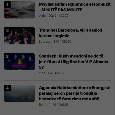
Mbyllet sërish Ngushtica e Hormuzit
- MINUTË PAS MINUTE
Azia
02/04/2026
Tronditet Barcelona, ylli spanjoll
kërkon largimin
La Liga
13/04/2026
Sondazh: Kush mendoni se do të
jetë fituesi i Big Brother VIP Albania
5?
Yjet
15/04/2026
Agjencia Ndërkombëtare e Energjisë
paralajmëron për një tronditje
historike të furnizimit me naftë,
ndërsa lufta me Iranin mbyt tregjet
Botë
14/04/2026
globale