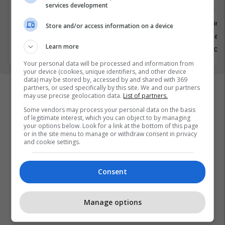
publikun
services development
Marketing
Store and/or access information on a device
Marketing dhe Reklamim
Prishtinë
Prishtinë
Learn more
3 Maj 202
3 Maj 2026
Your personal data will be processed and information from
your device (cookies, unique identifiers, and other device
data) may be stored by, accessed by and shared with 369
partners, or used specifically by this site. We and our partners
may use precise geolocation data.
List of partners.
Some vendors may process your personal data on the basis
of legitimate interest, which you can object to by managing
your options below. Look for a link at the bottom of this page
or in the site menu to manage or withdraw consent in privacy
and cookie settings.
Consent
Manage options