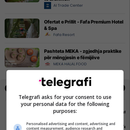
Al Trade Center
Ofertat e Prillit - Fafa Premium Hotel
& Spa
Fafa Resort
Pashteta MEKA - zgjedhja praktike
për mëngjesin e fëmijëve
MEKA HALAL FOOD
Jobs
Real Estate
Telegrafi asks for your consent to use
your personal data for the following
purposes:
Shtëpia botuese “Dukagjini”
Shtëp
Personalised advertising and content, advertising and
Zyrtar/e për marrëdhënie me
Dizajner/e g
content measurement, audience research and