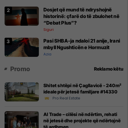
Dosjet që mund të ndryshojnë
historinë: çfarë do të zbulohet në
“Debat Plus”?
Siguri
Pasi SHBA-ja ndaloi 21 anije, Irani
mbyll Ngushticën e Hormuzit
Azia
Promo
Reklamo këtu
Shitet shtëpi në Çagllavicë - 240m²
ideale për jetesë familjare #14330
Pro Real Estate
Al Trade – cilësi në ndërtim, rehati
në jetesë dhe projekte që ndërtojnë
të ardhmen