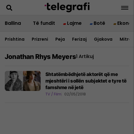
Ballina
Të fundit
Lajme
Botë
Ekono
Prishtina
Prizreni
Peja
Ferizaj
Gjakova
Mitrov
Jonathan Rhys Meyers
1 Artikuj
Shtatëmbëdhjetë aktorët që me
mjeshtëri i sollën subjektet e tyre të
famshme në jetë
TV / Film
02/05/2018