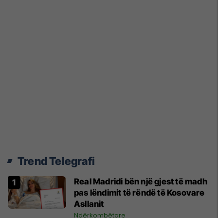
Trend Telegrafi
Real Madridi bën një gjest të madh
pas lëndimit të rëndë të Kosovare
Asllanit
Ndërkombëtare