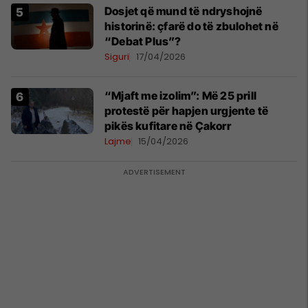
Dosjet që mund të ndryshojnë
historinë: çfarë do të zbulohet në
“Debat Plus”?
Siguri
17/04/2026
“Mjaft me izolim”: Më 25 prill
protestë për hapjen urgjente të
pikës kufitare në Çakorr
Lajme
15/04/2026