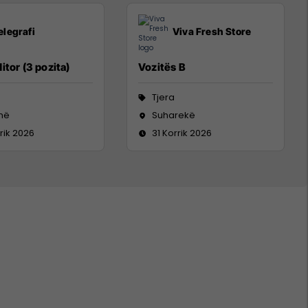
elegrafi
Viva Fresh Store
itor (3 pozita)
Vozitës B
Tjera
inë
Suharekë
rik 2026
31 Korrik 2026