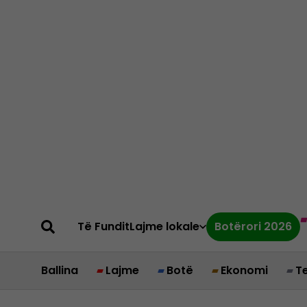
Të Fundit
Lajme lokale
Botërori 2026
Ballina
Lajme
Botë
Ekonomi
T