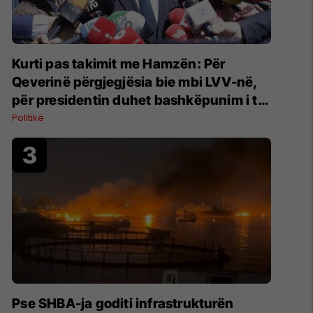
Kurti pas takimit me Hamzën: Për
Qeverinë përgjegjësia bie mbi LVV-në,
për presidentin duhet bashkëpunim i të
gjitha partive
Politikë
Pse SHBA-ja goditi infrastrukturën