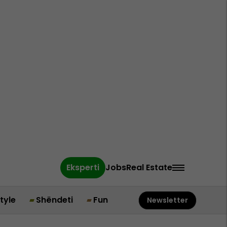
Eksperti
Jobs
Real Estate
style
Shëndeti
Fun
Newsletter