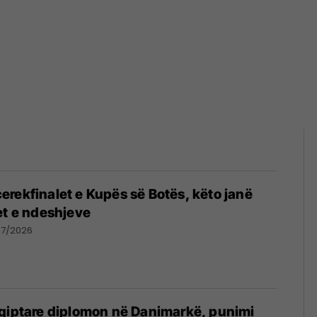
rekfinalet e Kupës së Botës, këto janë
et e ndeshjeve
07/2026
hqiptare diplomon në Danimarkë, punimi