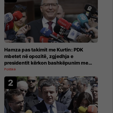
Hamza pas takimit me Kurtin: PDK
mbetet në opozitë, zgjedhja e
presidentit kërkon bashkëpunim me
LVV-në
Politikë