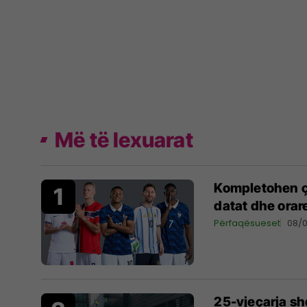
Më të lexuarat
Kompletohen çe
datat dhe orar
Përfaqësueset
08/
25-vjeçarja s