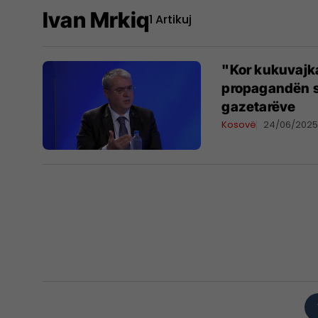
Ivan Mrkiq
1 Artikuj
"Kor kukuvajk
propagandën s
gazetarëve
Kosovë
24/06/202