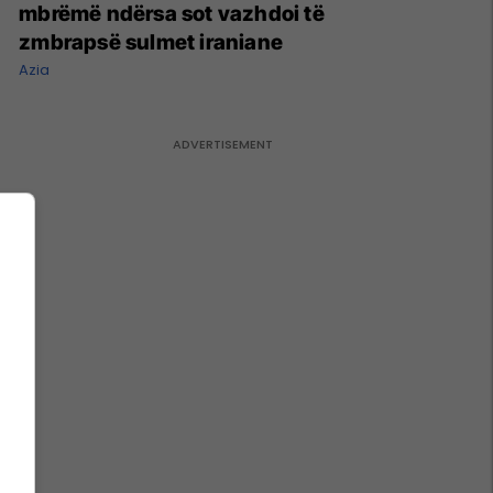
mbrëmë ndërsa sot vazhdoi të
zmbrapsë sulmet iraniane
Azia