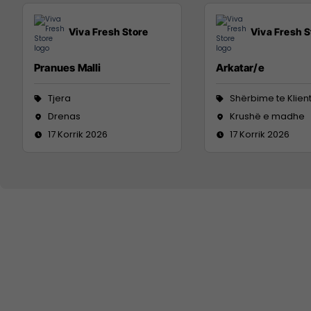
Viva Fresh Store
Viva Fresh S
Pranues Malli
Arkatar/e
Tjera
Shërbime te Klien
Drenas
Krushë e madhe
17 Korrik 2026
17 Korrik 2026