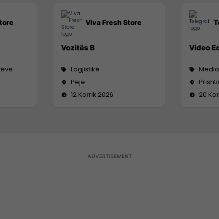
tore
Viva Fresh Store
T
Vozitës B
Video Ed
tëve
Logjistikë
Media
Pejë
Prisht
12 Korrik 2026
20 Kor