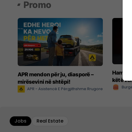
Promo
Hamburg
APR mendon për ju, diasporë –
këtë ve
mirësevini në shtëpi!
Burge
APR - Asistencë E Përgjithshme Rrugore
Jobs
Real Estate