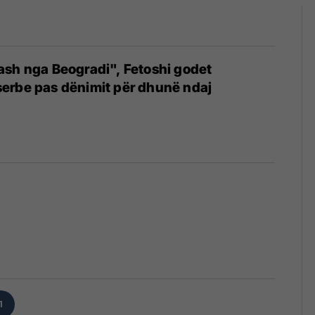
ash nga Beogradi", Fetoshi godet
erbe pas dënimit për dhunë ndaj
5
1