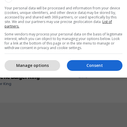
Your personal data will be processed and information from your device
(cookies, unique identifiers, and other device data) may be stored by,
accessed by and shared with 369 partners, or used specifically by this
site. We and our partners may use precise geolocation data.
List of
partners.
Some vendors may process your personal data on the basis of legitimate
interest, which you can object to by managing your options below. Look
for a link at the bottom of this page or in the site menu to manage or
withdraw consent in privacy and cookie settings.
Manage options
Consent
eri ma kjut najher vjen
Me ju në çdo kilometër 
rë në Burger King
EXFIS
r King