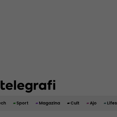
ech
Sport
Magazina
Cult
Ajo
Life