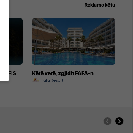
Reklamo këtu
- EXFIS
Këtë verë, zgjidh FAFA-n
Fafa Resort