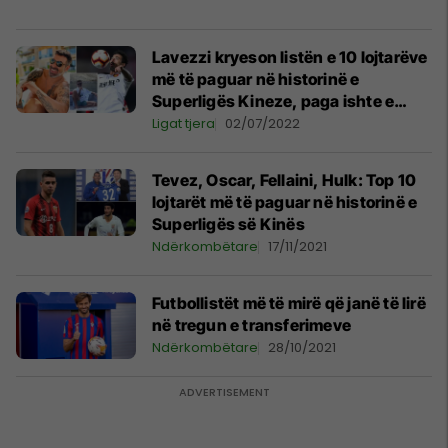
Lavezzi kryeson listën e 10 lojtarëve
më të paguar në historinë e
Superligës Kineze, paga ishte e
çmendur
Ligat tjera
02/07/2022
Tevez, Oscar, Fellaini, Hulk: Top 10
lojtarët më të paguar në historinë e
Superligës së Kinës
Ndërkombëtare
17/11/2021
Futbollistët më të mirë që janë të lirë
në tregun e transferimeve
Ndërkombëtare
28/10/2021