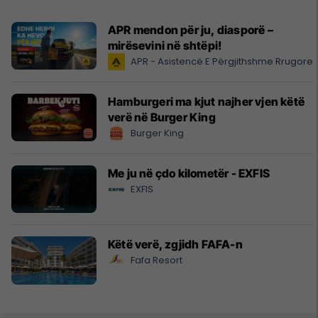
APR mendon për ju, diasporë –
mirësevini në shtëpi!
APR - Asistencë E Përgjithshme Rrugore
Hamburgeri ma kjut najher vjen këtë
verë në Burger King
Burger King
Me ju në çdo kilometër - EXFIS
EXFIS
Këtë verë, zgjidh FAFA-n
Fafa Resort