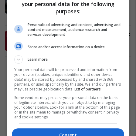
your personal data for the following
Po të mos ishin paratë nuk do të
shkoja në Kinë
purposes:
Ndërkombëtare
11/04/2017
Personalised advertising and content, advertising and
content measurement, audience research and
Formacioni i ditës së Shën Valentinit
services development
me lojtarët më të bukur (Foto)
Store and/or access information on a device
Ndërkombëtare
14/02/2017
Learn more
1
Your personal data will be processed and information from
your device (cookies, unique identifiers, and other device
data) may be stored by, accessed by and shared with 369
partners, or used specifically by this site. We and our partners
may use precise geolocation data.
List of partners.
Some vendors may process your personal data on the basis
of legitimate interest, which you can object to by managing
your options below. Look for a link at the bottom of this page
or in the site menu to manage or withdraw consent in privacy
and cookie settings.
Consent