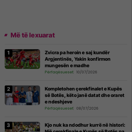
Më të lexuarat
Zvicra pa heroin e saj kundër
Argjentinës, Yakin konfirmon
mungesën e madhe
Përfaqësueset
10/07/2026
Kompletohen çerekfinalet e Kupës
së Botës, këto janë datat dhe oraret
e ndeshjeve
Përfaqësueset
08/07/2026
Kjo nuk ka ndodhur kurrë në histori:
Një çerekfinale e Kupës së Botës pa