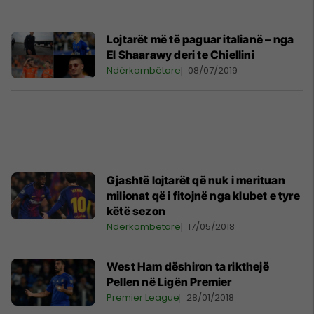
Lojtarët më të paguar italianë – nga
El Shaarawy deri te Chiellini
Ndërkombëtare
08/07/2019
Gjashtë lojtarët që nuk i merituan
milionat që i fitojnë nga klubet e tyre
këtë sezon
Ndërkombëtare
17/05/2018
West Ham dëshiron ta rikthejë
Pellen në Ligën Premier
Premier League
28/01/2018