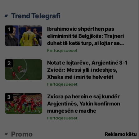
Trend Telegrafi
Ibrahimovic shpërthen pas
eliminimit të Belgjikës: Trajneri
duhet të ketë turp, ai lojtar se
meritoi të luante
Përfaqësueset
Notat e lojtarëve, Argjentinë 3-1
Zvicër: Messi ylli i ndeshjes,
Xhaka më i miri te helvetët
Përfaqësueset
Zvicra pa heroin e saj kundër
Argjentinës, Yakin konfirmon
mungesën e madhe
Përfaqësueset
Promo
Reklamo këtu