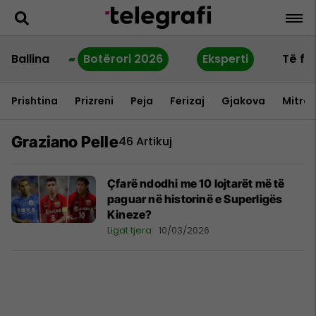
Ballina
Botërori 2026
Eksperti
Të fu
Prishtina
Prizreni
Peja
Ferizaj
Gjakova
Mitrov
Graziano Pelle
46 Artikuj
Çfarë ndodhi me 10 lojtarët më të
paguar në historinë e Superligës
Kineze?
Ligat tjera
10/03/2026