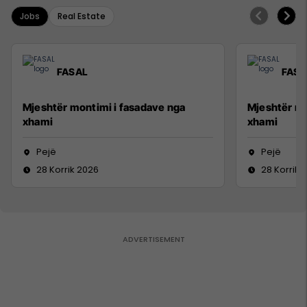
Jobs
Real Estate
FASAL
FASA
Mjeshtër montimi i fasadave nga
Mjeshtër mo
xhami
xhami
Pejë
Pejë
28 Korrik 2026
28 Korrik 