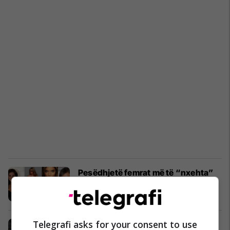
Pesëdhjetë femrat më të “nxehta”
në krahët e futbollistëve (Foto)
Yjet
25/11/2017
Telegrafi asks for your consent to use
Ndër të rrallët që e pranojnë, Pelle: