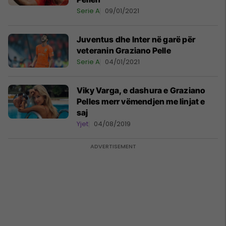
Serie A
09/01/2021
Juventus dhe Inter në garë për
veteranin Graziano Pelle
Serie A
04/01/2021
Viky Varga, e dashura e Graziano
Pelles merr vëmendjen me linjat e
saj
Yjet
04/08/2019