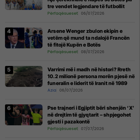
tre vendet legjendare të futbollit
Përfaqësueset
06/07/2026
Arsene Wenger zbulon ekipin e
vetëm që mund ta ndalojë Francën
të fitojë Kupën e Botës
Përfaqësueset
08/07/2026
Varrimi më i madh në histori? Rreth
10.2 milionë persona morën pjesë në
funeralin e liderit të Iranit në 1989
Azia
06/07/2026
Pse trajneri i Egjiptit bëri shenjën ‘X’
në drejtim të gjyqtarit – shpjegohet
gjesti i pazakontë
Përfaqësueset
07/07/2026