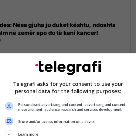
des: Nëse gjuha ju duket kështu, ndoshta
ulm në zemër apo do të keni kancer!
2
ha në gjuhë paralajmërojnë një sëmundje të
Telegrafi asks for your consent to use your
personal data for the following purposes:
2
Personalised advertising and content, advertising and content
measurement, audience research and services development
Store and/or access information on a device
rlandezëve nën sundimin britanik dhe
ën sundimin otoman
Learn more