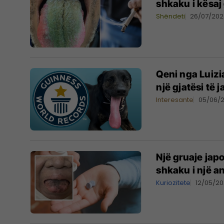
shkaku i kësaj 
Shëndeti
26/07/202
Qeni nga Luizia
një gjatësi të
Interesante
05/06/
Një gruaje jap
shkaku i një an
Kuriozitete
12/05/2