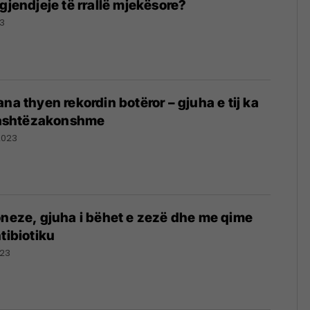
gjendjeje të rrallë mjekësore?
3
na thyen rekordin botëror – gjuha e tij ka
 jashtëzakonshme
2023
oneze, gjuha i bëhet e zezë dhe me qime
tibiotiku
023