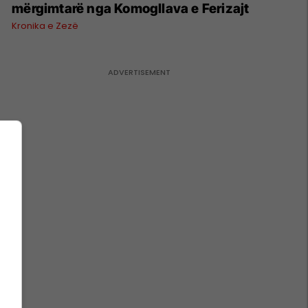
mërgimtarë nga Komogllava e Ferizajt
Kronika e Zezë