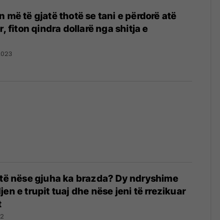
 më të gjatë thotë se tani e përdorë atë
r, fiton qindra dollarë nga shitja e
2023
otë nëse gjuha ka brazda? Dy ndryshime
en e trupit tuaj dhe nëse jeni të rrezikuar
t
22