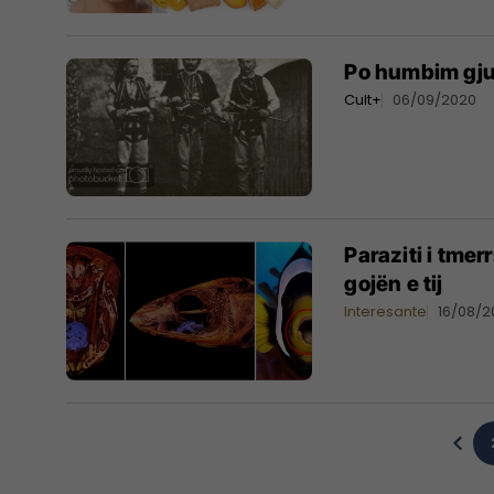
Po humbim gju
Cult+
06/09/2020
Paraziti i tme
gojën e tij
Interesante
16/08/2