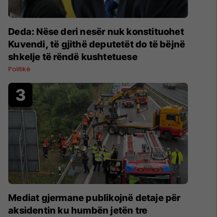
Deda: Nëse deri nesër nuk konstituohet
Kuvendi, të gjithë deputetët do të bëjnë
shkelje të rëndë kushtetuese
Politikë
Mediat gjermane publikojnë detaje për
aksidentin ku humbën jetën tre