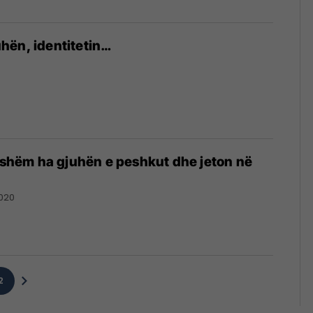
hën, identitetin…
rrshëm ha gjuhën e peshkut dhe jeton në
020
2