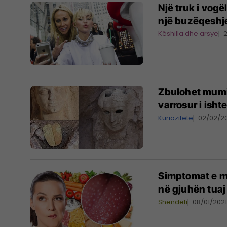
Një truk i vogë
një buzëqeshj
Këshilla dhe arsye
Zbulohet mumia
varrosur i isht
Kuriozitete
02/02/2
Simptomat e m
në gjuhën tuaj
Shëndeti
08/01/202