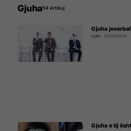
Gjuha
54 Artikuj
Gjuha joverba
Cult+
02/08/2023
Gjuha e tij ësh