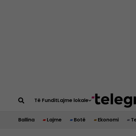
Të Fundit
Lajme lokale
Ballina
Lajme
Botë
Ekonomi
T