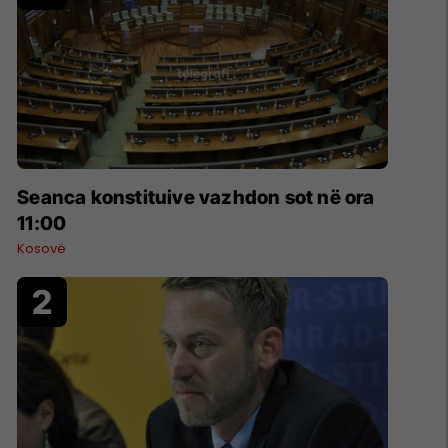
Seanca konstituive vazhdon sot në ora
11:00
Kosovë