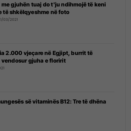
l me gjuhën tuaj do t'ju ndihmojë të keni
e të shkëlqyeshme në foto
21/03/2021
 2.000 vjeçare në Egjipt, burrit të
e vendosur gjuha e floririt
021
ungesës së vitaminës B12: Tre të dhëna
1