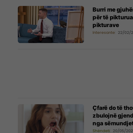
Burri me gjuhën
për të pikturua
pikturave
Interesante
22/02/
Çfarë do të th
zbulojnë gjendj
nga sëmundje
Shëndeti
20/05/20