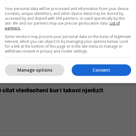
Your personal data will be processed and information from your device
(cookies, unique identifiers, and other device data) may be stored by,
accessed by and shared with 369 partners, or used specifically by this
site. We and our partners may use precise geolocation data.
List of
partners.
Some vendors may process your personal data on the basis of legitimate
interest, which you can object to by managing your options below. Look
for a link at the bottom of this page or in the site menu to manage or
withdraw consent in privacy and cookie settings.
Manage options
Consent
ë cilat vlerësoheni kur i takoni njerëzit