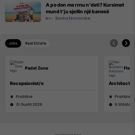
A po don me rrnu n’deti? Kursimet
mund t’ju sjellin një banesë
Banka Ekonomike
Jobs
Real Estate
Padel Zone
Flex 
Recepsionist/e
Architect
Prishtine
Prishtinë
31 Gusht 2026
6 Shtator 