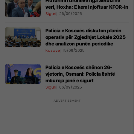
Fluturimi i dronëve nga Serbia në
veri, Hoxha: E kemi njoftuar KFOR-in
Siguri
26/09/2025
Policia e Kosovës diskuton planin
operativ për Zgjedhjet Lokale 2025
dhe analizon punën periodike
Kosovë
15/09/2025
Policia e Kosovës shënon 26-
vjetorin, Osmani: Policia është
mburoja jonë e sigurt
Siguri
06/09/2025