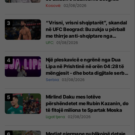
Kosovë
02/08/2026
“Vrisni, vrisni shqiptarët”, skandal
në UFC Beograd: Buzukja u përball
me thirrje anti-shqiptare nga
tribunat
UFC
01/08/2026
Një pleskavicë e ngrënë nga Dua
Lipa në Prishtinë në orën 04:28 të
mëngjesit - dhe bota digjitale serbe
shpall gjendjen e luftës
Serbia
03/08/2026
Mirlind Daku mes lotëve
përshëndetet me Rubin Kazanin, do
të fitojë miliona te Spartak Moska
Ligat tjera
02/08/2026
Mediat gjermane publikojnë detaje