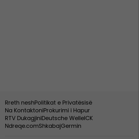
Rreth nesh
Politikat e Privatësisë
Na Kontaktoni
Prokurimi i Hapur
RTV Dukagjini
Deutsche Welle
ICK
Ndreqe.com
Shkabaj
Germin