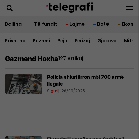
Ballina
Të fundit
Lajme
Botë
Ekono
Prishtina
Prizreni
Peja
Ferizaj
Gjakova
Mitrov
Gazmend Hoxha
127 Artikuj
Policia shkatërron mbi 700 armë
ilegale
Siguri
26/09/2025