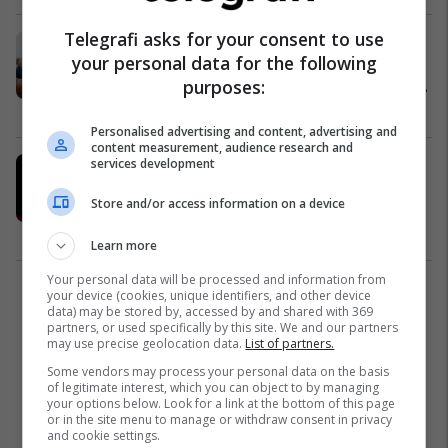
Telegrafi asks for your consent to use
Drejtori i Policisë së Kosovës takoi
your personal data for the following
përfaqësuesen e Ambasadës
purposes:
amerikane, diskutohet siguria dhe
bashkëpunimi
Kosovë
21/05/2025
Personalised advertising and content, advertising and
content measurement, audience research and
services development
Çka thotë prokuroria e çka familja e
Rejhan Belës për natën kritike kur u
Store and/or access information on a device
vra rreshteri Muhamed Lika?
Drejtësi
01/05/2025
Learn more
Your personal data will be processed and information from
your device (cookies, unique identifiers, and other device
2
data) may be stored by, accessed by and shared with 369
partners, or used specifically by this site. We and our partners
may use precise geolocation data.
List of partners.
Some vendors may process your personal data on the basis
of legitimate interest, which you can object to by managing
your options below. Look for a link at the bottom of this page
or in the site menu to manage or withdraw consent in privacy
and cookie settings.