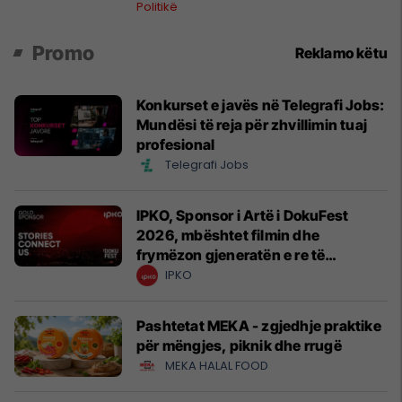
rëndë kushtetuese
Politikë
Promo
Reklamo këtu
Konkurset e javës në Telegrafi Jobs:
Mundësi të reja për zhvillimin tuaj
profesional
Telegrafi Jobs
IPKO, Sponsor i Artë i DokuFest
2026, mbështet filmin dhe
frymëzon gjeneratën e re të
krijuesve
IPKO
Pashtetat MEKA - zgjedhje praktike
për mëngjes, piknik dhe rrugë
MEKA HALAL FOOD