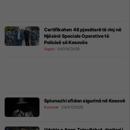
Certifikohen 48 pjesëtarë të rinj në
Njësinë Speciale Operative të
Policisë së Kosovës
Siguri
04/09/2025
Spiunazhi sfidon sigurinë në Kosovë
Kosovë
24/07/2025
Vdekja e Agon Zejnullahut, drejtori i