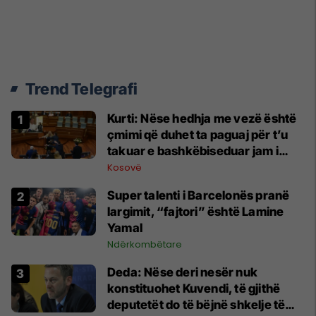
Trend Telegrafi
Kurti: Nëse hedhja me vezë është
çmimi që duhet ta paguaj për t’u
takuar e bashkëbiseduar jam i
lumtur ta bëj këtë
Kosovë
Super talenti i Barcelonës pranë
largimit, “fajtori” është Lamine
Yamal
Ndërkombëtare
Deda: Nëse deri nesër nuk
konstituohet Kuvendi, të gjithë
deputetët do të bëjnë shkelje të