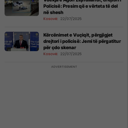
Policisë: Presim që e vërteta të del
në shesh
Kosovë
22/07/2025
Kërcënimet e Vuçiqit, përgjigjet
drejtori i policisë: Jemi të përgatitur
për çdo skenar
Kosovë
22/07/2025