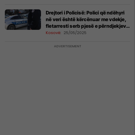
Drejtori i Policisë: Polici që ndëhyri
në veri është kërcënuar me vdekje,
fletarresti serb pjesë e përndjekjeve
politike
Kosovë
25/05/2025