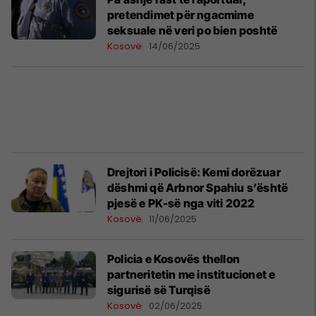
pretendimet për ngacmime
seksuale në veri po bien poshtë
Kosovë
14/06/2025
Drejtori i Policisë: Kemi dorëzuar
dëshmi që Arbnor Spahiu s’është
pjesë e PK-së nga viti 2022
Kosovë
11/06/2025
Policia e Kosovës thellon
partneritetin me institucionet e
sigurisë së Turqisë
Kosovë
02/06/2025