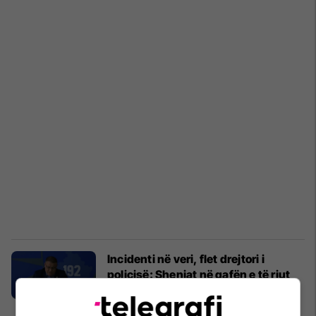
Incidenti në veri, flet drejtori i
policisë: Shenjat në qafën e të riut
ishin ngjyrë markeri, jo gjak
Kosovë
25/05/2025