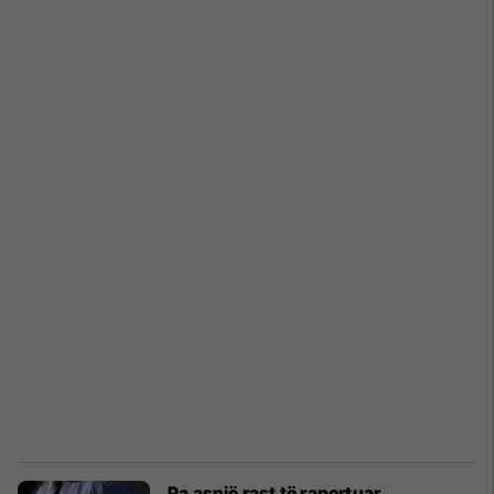
Pa asnjë rast të raportuar,