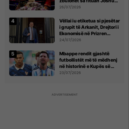
zbulohet sa fituan Joshua
e Prenga
26/07/2026
Vëllai iu etiketua si pjesëtar
i grupit të Arkanit, Drejtori i
Ekonomisë në Prizren
mohon pretendimet
24/07/2026
Mbappe rendit gjashtë
futbollistët më të mëdhenj
në historinë e Kupës së
Botës, Messi mbetet i dyti
23/07/2026