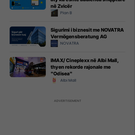
në Zvicër
Plan B
Sigurimi i biznesit me NOVATRA
Vermögensberatung AG
NOVATRA
IMAX/ Cineplexx në Albi Mall,
thyen rekorde rajonale me
"Odisea"
Albi Mall