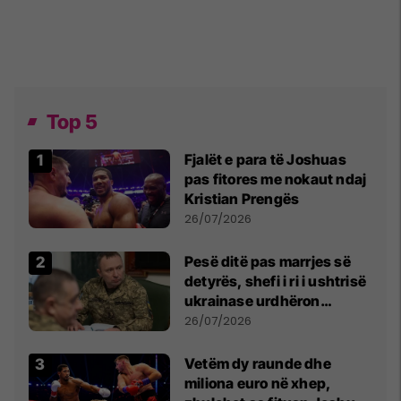
Top 5
Fjalët e para të Joshuas
pas fitores me nokaut ndaj
Kristian Prengës
26/07/2026
Pesë ditë pas marrjes së
detyrës, shefi i ri i ushtrisë
ukrainase urdhëron
kontroll të madh
26/07/2026
Vetëm dy raunde dhe
miliona euro në xhep,