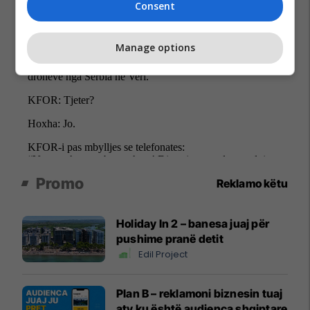
Consent
Manage options
Promo
Reklamo këtu
Holiday In 2 – banesa juaj për
pushime pranë detit
Edil Project
Plan B – reklamoni biznesin tuaj
aty ku është audienca shqiptare