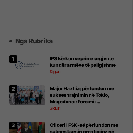
Nga Rubrika
IPS kërkon veprime urgjente
kundër armëve të paligjshme
Siguri
Major Haxhiaj përfundon me
sukses trajnimin në Tokio,
Maqedonci: Forcimi i
kapaciteteve të FSK-së prioritet
Siguri
Oficeri i FSK-së përfundon me
sukses kursin prestigjioz në