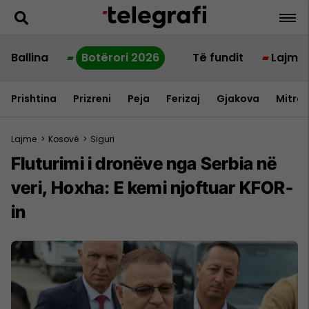
Ballina
Botërori 2026
Të fundit
Lajme
Prishtina
Prizreni
Peja
Ferizaj
Gjakova
Mitrov
Lajme
>
Kosovë
>
Siguri
Fluturimi i dronëve nga Serbia në
veri, Hoxha: E kemi njoftuar KFOR-
in