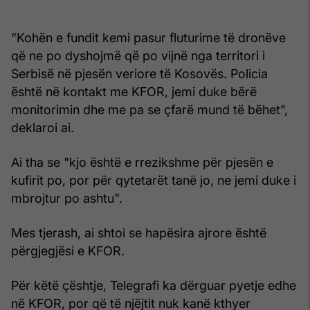
“Kohën e fundit kemi pasur fluturime të dronëve
që ne po dyshojmë që po vijnë nga territori i
Serbisë në pjesën veriore të Kosovës. Policia
është në kontakt me KFOR, jemi duke bërë
monitorimin dhe me pa se çfarë mund të bëhet”,
deklaroi ai.
Ai tha se "kjo është e rrezikshme për pjesën e
kufirit po, por për qytetarët tanë jo, ne jemi duke i
mbrojtur po ashtu".
Mes tjerash, ai shtoi se hapësira ajrore është
përgjegjësi e KFOR.
Për këtë çështje, Telegrafi ka dërguar pyetje edhe
në KFOR, por që të njëjtit nuk kanë kthyer