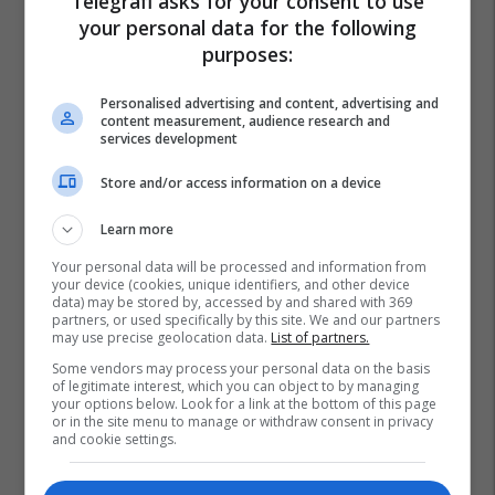
Telegrafi asks for your consent to use
Policia E Kosovës
Veriu I Kosovës
Gazmend Hoxha
your personal data for the following
Dronët
purposes:
Personalised advertising and content, advertising and
content measurement, audience research and
services development
Store and/or access information on a device
Learn more
Your personal data will be processed and information from
your device (cookies, unique identifiers, and other device
data) may be stored by, accessed by and shared with 369
partners, or used specifically by this site. We and our partners
may use precise geolocation data.
List of partners.
Some vendors may process your personal data on the basis
of legitimate interest, which you can object to by managing
your options below. Look for a link at the bottom of this page
or in the site menu to manage or withdraw consent in privacy
and cookie settings.