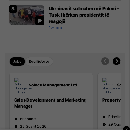
Airways që po shkonte drejt
Ukrainasit sulmohen në Poloni -
Mançesterit
Tusk i kërkon presidentit të
reagojë
Evropa
Jobs
Real Estate
Solace Management Ltd
Solac
Sales Development and Marketing
Property Ma
Manager
Prishtinë
Prishtinë
29 Gusht 2
29 Gusht 2026
×