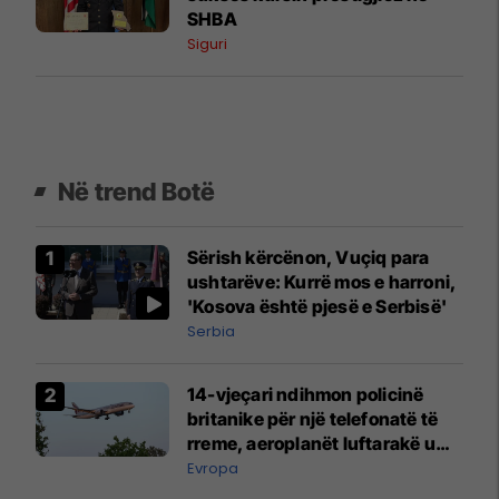
SHBA
Siguri
Në trend Botë
Sërish kërcënon, Vuçiq para
ushtarëve: Kurrë mos e harroni,
'Kosova është pjesë e Serbisë'
Serbia
14-vjeçari ndihmon policinë
britanike për një telefonatë të
rreme, aeroplanët luftarakë u
ngritën në ajër për të
Evropa
interceptuar fluturaken e Qatar