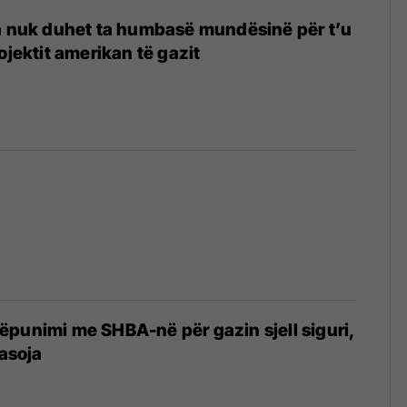
va nuk duhet ta humbasë mundësinë për t’u
ojektit amerikan të gazit
ëpunimi me SHBA-në për gazin sjell siguri,
pasoja
6