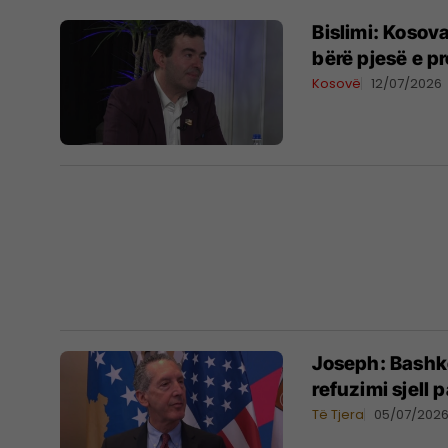
​Bislimi: Koso
bërë pjesë e pr
Kosovë
12/07/2026
​Joseph: Bashk
refuzimi sjell 
Të Tjera
05/07/202