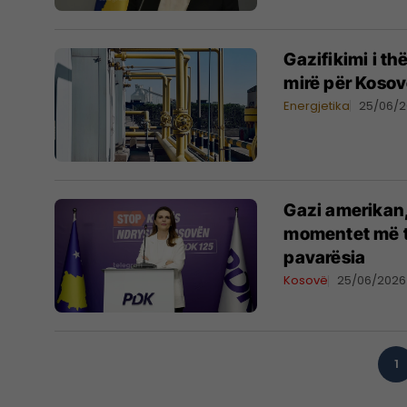
Gazifikimi i t
mirë për Koso
Energjetika
25/06/
Gazi amerikan,
momentet më t
pavarësia
Kosovë
25/06/2026
1