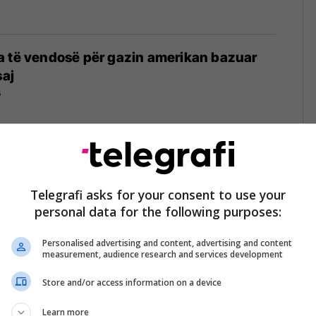
a të vendosë për gazin amerikan bazuar
saj
6
jigjet për gazin amerikan
6
Telegrafi asks for your consent to use your
personal data for the following purposes:
Personalised advertising and content, advertising and content
measurement, audience research and services development
Store and/or access information on a device
e Amerikane kërkon debat për gazin
ikon institucionet për mosgatishmëri
Learn more