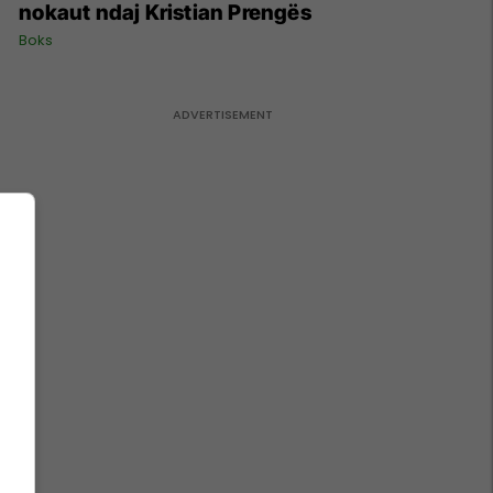
nokaut ndaj Kristian Prengës
Boks