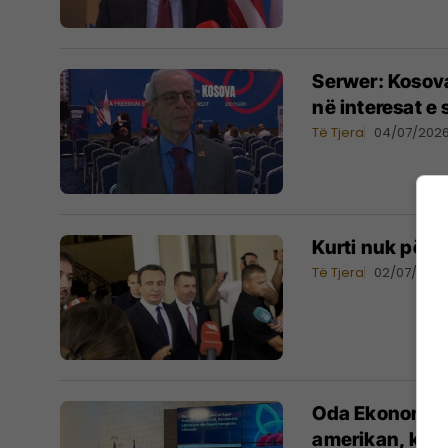
​Serwer: Kosov
në interesat e 
Të Tjera
04/07/202
Kurti nuk përg
Të Tjera
02/07/202
​Oda Ekonomik
amerikan, krit