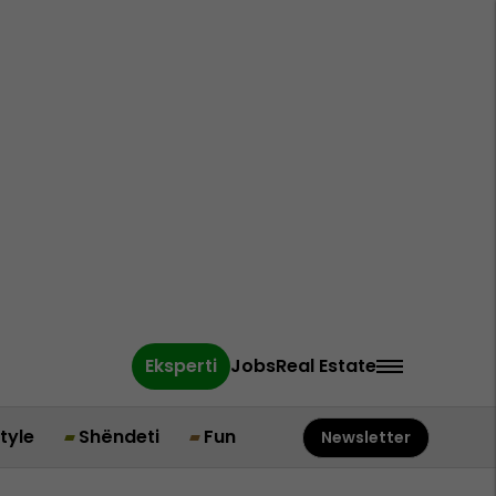
Eksperti
Jobs
Real Estate
style
Shëndeti
Fun
Newsletter