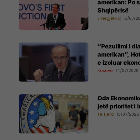
amerikan: Po 
Shqipërisë
Energjetika
15/07/2
“Pezullimi i di
amerikan”, Hot
e izoluar ekon
Kosovë
14/07/2026
Oda Ekonomike
jetë prioritet i
Të Tjera
13/07/2026