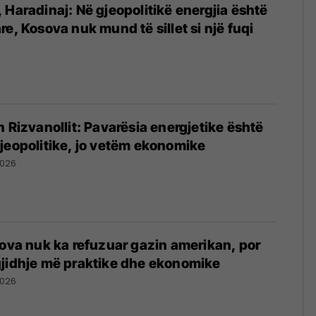
 Haradinaj: Në gjeopolitikë energjia është
e, Kosova nuk mund të sillet si një fuqi
n Rizvanollit: Pavarësia energjetike është
jeopolitike, jo vetëm ekonomike
2026
sova nuk ka refuzuar gazin amerikan, por
gjidhje më praktike dhe ekonomike
2026