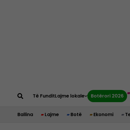
Të Fundit
Lajme lokale
Botërori 2026
Ballina
Lajme
Botë
Ekonomi
T