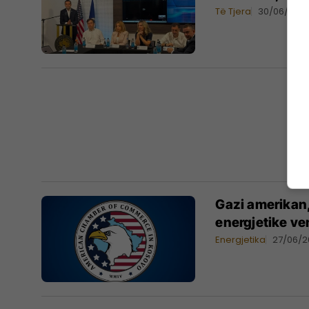
Të Tjera
30/06/202
Gazi amerikan,
energjetike ve
Energjetika
27/06/2