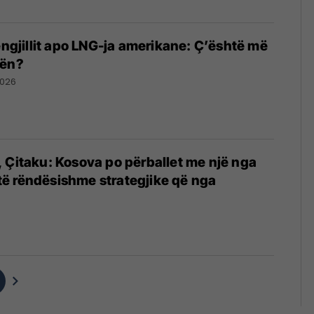
hëngjillit apo LNG-ja amerikane: Ç’është më
vën?
2026
 Çitaku: Kosova po përballet me një nga
ë rëndësishme strategjike që nga