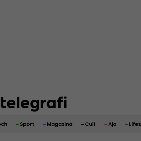
ech
Sport
Magazina
Cult
Ajo
Life