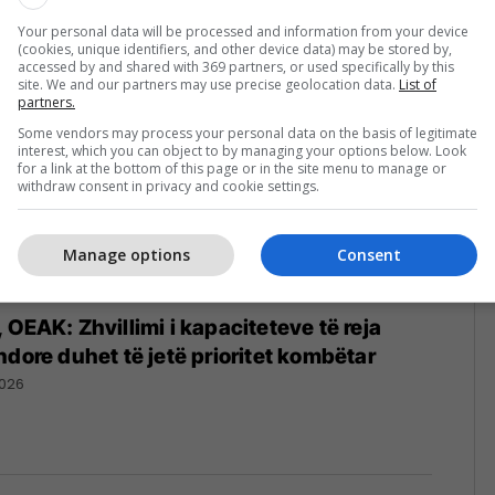
6
Your personal data will be processed and information from your device
(cookies, unique identifiers, and other device data) may be stored by,
accessed by and shared with 369 partners, or used specifically by this
site. We and our partners may use precise geolocation data.
List of
partners.
Some vendors may process your personal data on the basis of legitimate
interest, which you can object to by managing your options below. Look
for a link at the bottom of this page or in the site menu to manage or
withdraw consent in privacy and cookie settings.
Manage options
Consent
 OEAK: Zhvillimi i kapaciteteve të reja
ndore duhet të jetë prioritet kombëtar
026