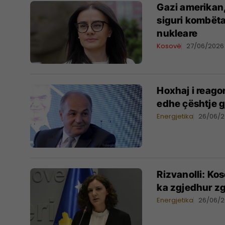
Gazi amerikan,
siguri kombëtar
nukleare
Kosovë
27/06/2026
Hoxhaj i reago
edhe çështje g
Energjetika
26/06/
Rizvanolli: Ko
ka zgjedhur z
Energjetika
26/06/