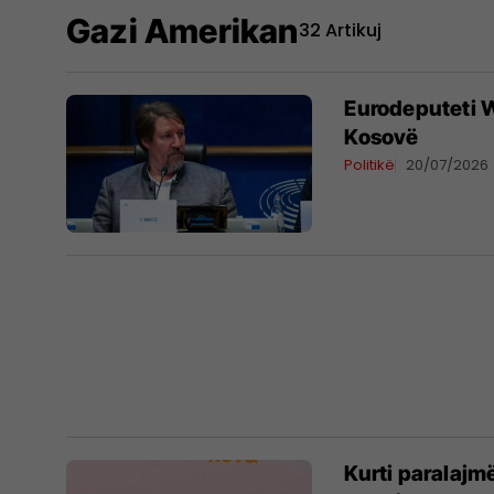
Gazi Amerikan
32 Artikuj
Eurodeputeti W
Kosovë
Politikë
20/07/2026
Kurti paralajm