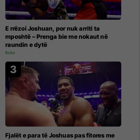
E rrëzoi Joshuan, por nuk arriti ta
mposhtë – Prenga bie me nokaut në
raundin e dytë
Boks
Fjalët e para të Joshuas pas fitores me