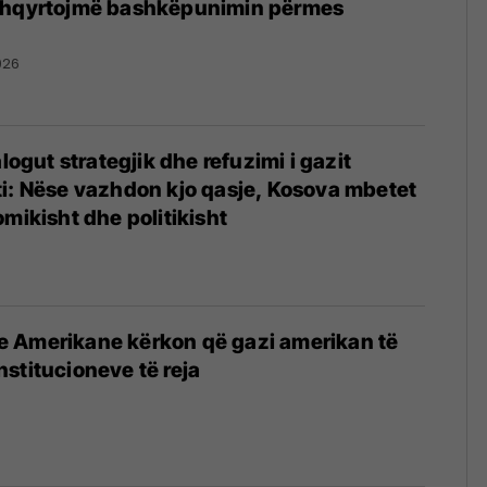
shqyrtojmë bashkëpunimin përmes
026
alogut strategjik dhe refuzimi i gazit
i: Nëse vazhdon kjo qasje, Kosova mbetet
omikisht dhe politikisht
 Amerikane kërkon që gazi amerikan të
 institucioneve të reja